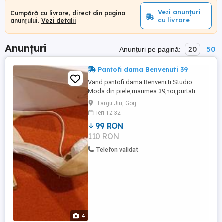
Vezi anunțuri
Cumpără cu livrare, direct din pagina
cu livrare
anunțului.
Vezi detalii
Anunțuri
20
50
Anunțuri pe pagină:
Pantofi dama Benvenuti 39
Vand pantofi dama Benvenuti Studio
Moda din piele,marimea 39,noi,purtati
doar o singura data,arata impecabil,ca
Targu Jiu, Gorj
noi. Noi au costat 250 ron. Pret 99
ieri 12:32
ron,Poze reale,trimit si in tara cu
99 RON
transportul contra-cost!
110 RON
Telefon validat
4