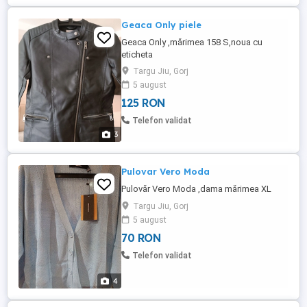
Geaca Only piele
Geaca Only ,mărimea 158 S,noua cu
eticheta
Targu Jiu, Gorj
5 august
125 RON
Telefon validat
3
Pulovar Vero Moda
Pulovăr Vero Moda ,dama mărimea XL
Targu Jiu, Gorj
5 august
70 RON
Telefon validat
4