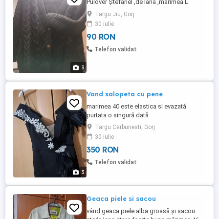
Pulover Ștefanel ,de lana ,marimea L
Targu Jiu, Gorj
30 iulie
90 RON
Telefon validat
3
Vand salopeta cu pene
marimea 40 este elastica si evazată
purtata o singură dată
Targu Carbunesti, Gorj
30 iulie
350 RON
Telefon validat
3
Geaca piele si sacou
vând geaca piele alba groasă și sacou