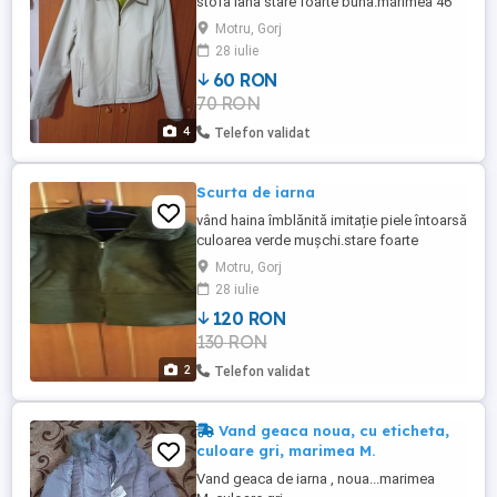
stofa lana stare foarte buna.mărimea 46
48 geaca 70 lei și sacoul 50 lei.Trimit și în
Motru, Gorj
țară.
28 iulie
60 RON
70 RON
4
Telefon validat
Scurta de iarna
vând haina îmblănită imitație piele întoarsă
culoarea verde mușchi.stare foarte
buna.imbracat de 2-3 ori.marimea -46 48
Motru, Gorj
trimit și în țară.
28 iulie
120 RON
130 RON
2
Telefon validat
Vand geaca noua, cu eticheta,
culoare gri, marimea M.
Vand geaca de iarna , noua...marimea