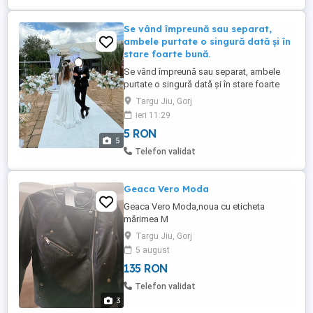
Se vând împreună sau separat,
ambele purtate o singură dată și în
stare foarte bună.
Se vând împreună sau separat, ambele
purtate o singură dată și în stare foarte
bună. Rochie de mireasă * Model prințesă,
Targu Jiu, Gorj
cu aplicații strălucitoare și detalii elegante
ieri 11:29
* Extrem de comodă și spectaculoasă în
5 RON
fotografii * Curățată profesional Rochie
5
de cununie civilă * Model elegant, fluid, cu
Telefon validat
despicătură ...
Geaca Vero Moda
Geaca Vero Moda,noua cu eticheta
mărimea M
Targu Jiu, Gorj
5 august
135 RON
Telefon validat
3