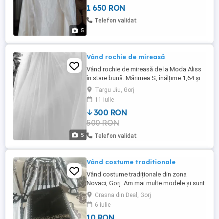
1 650 RON
Telefon validat
5
Vând rochie de mireasă
Vând rochie de mireasă de la Moda Aliss
în stare bună. Mărimea S, înălțime 1,64 și
51 de kg. Este brodata în partea de sus,
Targu Jiu, Gorj
are aplicații și cupe, iar în partea de jos are
11 iulie
mai multe rânduri de tull. Am și crinolina
300 RON
nefolosita.
500 RON
5
Telefon validat
Vând costume traditionale
Vând costume tradiționale din zona
Novaci, Gorj. Am mai multe modele și sunt
făcute manual.
Crasna din Deal, Gorj
6 iulie
10 RON