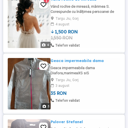
1
Vând rochie de mireasă, mărimea S.
Corespunde cu înălțimea persoanei de
1,70 plus toc de 15 cm. A fost curățată
Targu Jiu, Gorj
profesional. Ofer cadou accesorii pentru
4 august
păr.
1,500 RON
1,550 RON
4
Telefon validat
Geaca impermeabila dama
Geaca impermeabila dama
Diafora,marimeaXS siS
Targu Jiu, Gorj
3 august
35 RON
Telefon validat
3
Pulover Stefanel