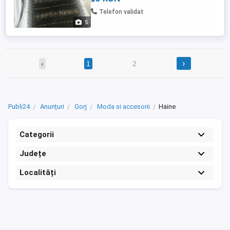
Telefon validat
5
›
‹
1
2
Publi24
Anunțuri
Gorj
Moda si accesorii
Haine
Categorii
Județe
Localități