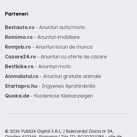
Parteneri
Bestauto.ro
- Anunturi auto/moto
Romimo.ro
- Anunturi imobiliare
Romjob.ro
- Anunturi locuri de munca
Cazare24.ro
- Anunturi cu oferte de cazare
Bestbike.ro
- Anunturi moto
Animalutul.ro
- Anunturi gratuite animale
Startapro.hu
- Ingyenes Apróhirdetés
Quoka.de
- Kostenlose Kleinanzeigen
© 2026 Publi24 Digital S.R.L. | Bulevardul Dacia nr 34,
Oradea 410346, Romania | Tax ID: RO20201084 -
site de