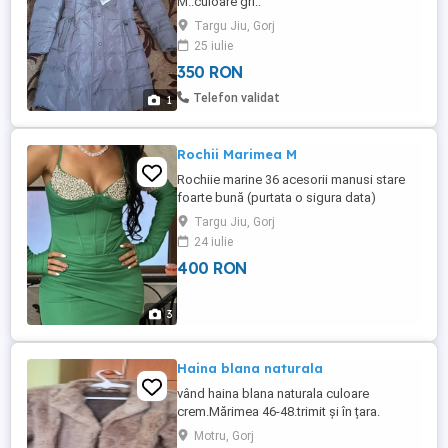
M..culoare gri..
Targu Jiu, Gorj
25 iulie
350 RON
Telefon validat
1
Rochii Marimea M
Rochiie marine 36 acesorii manusi stare
foarte bună (purtata o sigura data)
Targu Jiu, Gorj
24 iulie
400 RON
3
Haina blana naturala
vând haina blana naturala culoare
crem.Mărimea 46-48.trimit și în țara.
Motru, Gorj