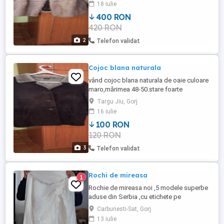
18 iulie
400 RON
420 RON
2
Telefon validat
Cojoc blana naturala
vând cojoc blana naturala de oaie culoare
maro,mărimea 48-50.stare foarte
buna.trimt și în țară.
Targu Jiu, Gorj
16 iulie
100 RON
120 RON
3
Telefon validat
Rochi de mireasa
1
Rochie de mireasa noi ,5 modele superbe
aduse din Serbia ,cu etichete pe
ele.Rochile se potrivesc pentru tinere mai
Carbunesti-Sat, Gorj
înalte.
13 iulie