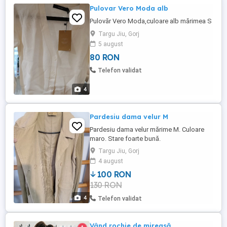
Pulovar Vero Moda alb
Pulovăr Vero Moda,culoare alb mărimea S
Targu Jiu, Gorj
5 august
80 RON
Telefon validat
4
Pardesiu dama velur M
Pardesiu dama velur mărime M. Culoare
maro. Stare foarte bună.
Targu Jiu, Gorj
4 august
100 RON
130 RON
4
Telefon validat
Vând rochie de mireasă