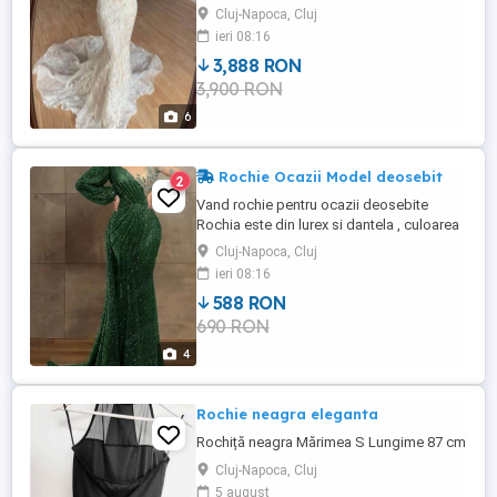
aproximativ 58 kg Rochia a fost purtata o
Cluj-Napoca, Cluj
singura data Este curatata profesional si
ieri 08:16
arata in Perfecta Stare Pretul de achizitie a
3,888 RON
fost 9000 Ron
3,900 RON
6
Rochie Ocazii Model deosebit
2
Vand rochie pentru ocazii deosebite
Rochia este din lurex si dantela , culoarea
smaraldului Rochia este Noua
Cluj-Napoca, Cluj
Corespunde pentru o inaltime aproximativ
ieri 08:16
1.68 si 60-65 km Pentru ca materialul este
588 RON
elastic se preteaza la mai multe marimi (
690 RON
40=42 )
4
Rochie neagra eleganta
Rochiță neagra Mărimea S Lungime 87 cm
Cluj-Napoca, Cluj
5 august