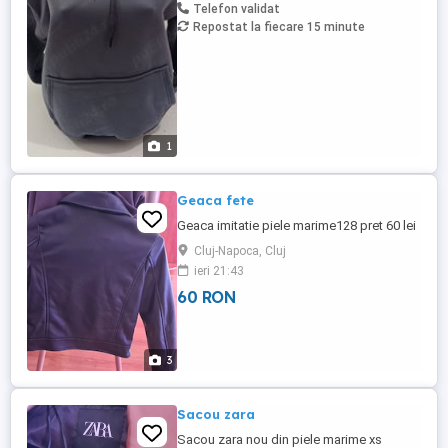
o alegere corectă a mărimii, puteți solicita
Telefon validat
...
Repostat la fiecare 15 minute
1
Geaca fete
Geaca imitatie piele marime128 pret 60 lei
Cluj-Napoca, Cluj
ieri 21:43
60 RON
3
Sacou zara
Sacou zara nou din piele marime xs