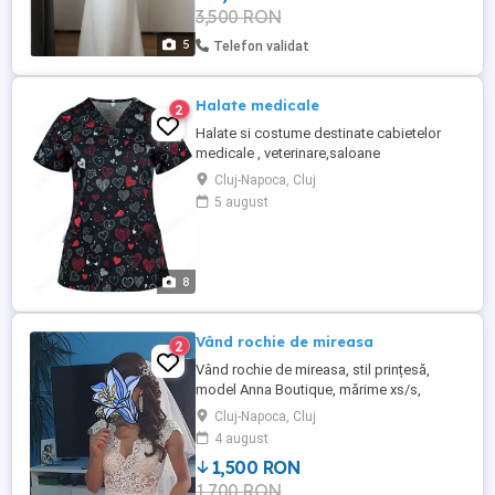
3,500 RON
5
Telefon validat
Halate medicale
2
Halate si costume destinate cabietelor
medicale , veterinare,saloane
infrumusetare ,firmelor de curatenie ,etc
Cluj-Napoca, Cluj
diiferite culori sau imprimeuri. Pe stoc la
5 august
magazinul de echipamente protectia
muncii: Katanca Srl Cluj Napoca str. Traian
53
8
Vând rochie de mireasa
2
Vând rochie de mireasa, stil prințesă,
model Anna Boutique, mărime xs/s,
curățată profesional.
Cluj-Napoca, Cluj
4 august
1,500 RON
1,700 RON