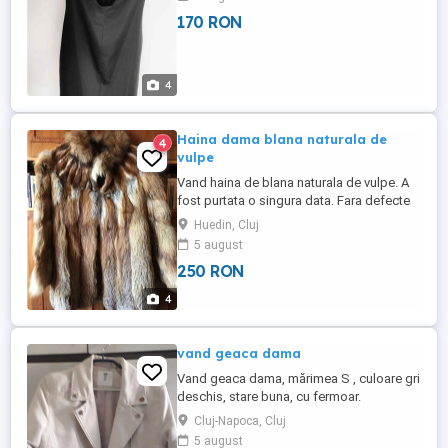
170 RON
4
Haina dama blana naturala de
4
vulpe
Vand haina de blana naturala de vulpe. A
fost purtata o singura data. Fara defecte
Huedin, Cluj
5 august
250 RON
4
vand geaca dama
Vand geaca dama, mărimea S , culoare gri
deschis, stare buna, cu fermoar.
Cluj-Napoca, Cluj
5 august