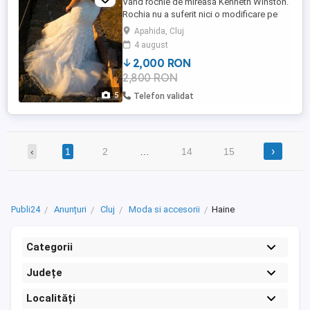
Vând rochie de mireasa Kenneth Winston.
Rochia nu a suferit nici o modificare pe
croi, este mărimea 38 si este potrivită
Apahida, Cluj
pentru înălțimea de 1.70 si tocuri de 10
4 august
cm. Culoare - Ivory A fost curățata. Voal
2,000 RON
oferit cadou. Se poate vedea si proba in
2,800 RON
Apahida
5
Telefon validat
›
‹
1
2
…
14
15
Publi24
Anunțuri
Cluj
Moda si accesorii
Haine
Categorii
Județe
Localități