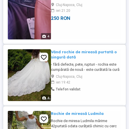
Cluj-Napoca, Cluj
ieri 21:20
250 RON
4
Vând rochie de mireasă purtată o
singură dată
- fără defecte, pete, rupturi - rochia este
cumpărată de nouă - este curătată la cură
ătorie profesională. - model aparte,
Cluj-Napoca, Cluj
modern din materiale de înaltă calitate - se
ieri 19:42
vinde cu cercuri, voal i diademă păr - se
Telefon validat
încadrează la mărimile M, L i XL Pentru mai
multe poze detalii, mă pute i contacta prin
4
...
Rochie de mireasă Ludmila
Rochie de miresa Ludmila mărime
42purtată odata curățată chimic cu cerc