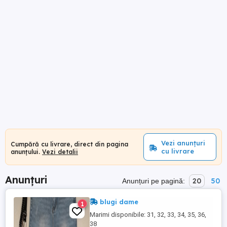
Vezi anunțuri
Cumpără cu livrare, direct din pagina
cu livrare
anunțului.
Vezi detalii
Anunțuri
20
50
Anunțuri pe pagină:
blugi dame
1
Marimi disponibile: 31, 32, 33, 34, 35, 36,
38