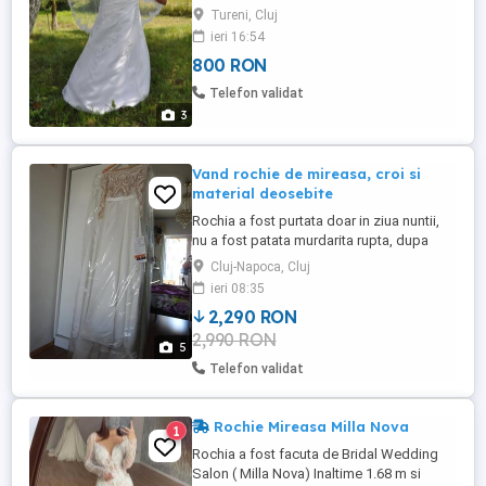
stare fff bună.800 lei cu voal coronită și
Tureni, Cluj
săculeț bonus pentru detali sunați la nr tel
ieri 16:54
800 RON
Telefon validat
3
Vand rochie de mireasa, croi si
material deosebite
Rochia a fost purtata doar in ziua nuntii,
nu a fost patata murdarita rupta, dupa
care totusi a fost dusa la o curatatorie
Cluj-Napoca, Cluj
specializata. Se prezinta in conditii foarte
ieri 08:35
bune. Cadou voalul din ultima poza.
2,290 RON
Mireasa care a purtat-o are 1,78 m
2,990 RON
inaltime, constitutie atletica. Se da cu
5
proba, nu trimit aiurea ...
Telefon validat
Rochie Mireasa Milla Nova
1
Rochia a fost facuta de Bridal Wedding
Salon ( Milla Nova) Inaltime 1.68 m si