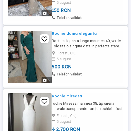
250 de lei. Toate sunt ca noi îmbrăcate o
5 august
singură, curățate profesional fără urme de
150 RON
uzură.
5
Telefon validat
Rochie dama eleganta
Rochie eleganta lunga marimea 40 ,verde.
Folosita o singura data in perfecta stare.
Floresti, Cluj
5 august
500 RON
Telefon validat
5
Rochie Mireasa
rochie Mireasa marimea 38, tip sirena
,laterale transparente . prețul rochiei a fost
de 7000lei si se vinde cu 2700 lei
Floresti, Cluj
negociabil
5 august
2,700 RON