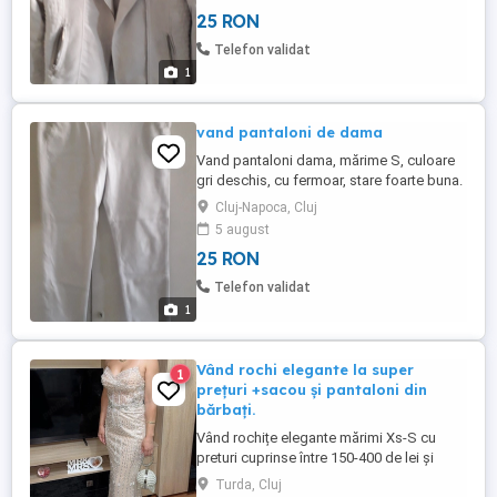
25 RON
Telefon validat
1
vand pantaloni de dama
Vand pantaloni dama, mărime S, culoare
gri deschis, cu fermoar, stare foarte buna.
Cluj-Napoca, Cluj
5 august
25 RON
Telefon validat
1
Vând rochi elegante la super
1
prețuri +sacou și pantaloni din
bărbați.
Vând rochițe elegante mărimi Xs-S cu
preturi cuprinse între 150-400 de lei și
sacou bărbătesc cu pantaloni eleganți la
Turda, Cluj