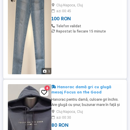
Cluj-Napoca, Cluj
azi 00:45
100 RON
Telefon validat
Repostat la fiecare 15 minute
1
Hanorac damă gri cu glugă
4
mesaj Focus on the Good
Hanorac pentru damă, culoare gri închis.
Are glugă cu șnur, buzunar mare în față și
imprimeu Focus on the Good . Este
Cluj-Napoca, Cluj
comod, călduros și ușor de purtat zi de zi.
azi 00:30
Stil modern și practic Material plăcut la
80 RON
atingere Ideal pentru sezonul rece Pentru