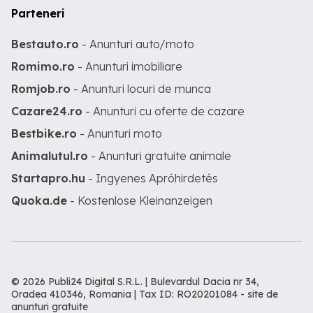
Parteneri
Bestauto.ro
- Anunturi auto/moto
Romimo.ro
- Anunturi imobiliare
Romjob.ro
- Anunturi locuri de munca
Cazare24.ro
- Anunturi cu oferte de cazare
Bestbike.ro
- Anunturi moto
Animalutul.ro
- Anunturi gratuite animale
Startapro.hu
- Ingyenes Apróhirdetés
Quoka.de
- Kostenlose Kleinanzeigen
© 2026 Publi24 Digital S.R.L. | Bulevardul Dacia nr 34,
Oradea 410346, Romania | Tax ID: RO20201084 -
site de
anunturi gratuite