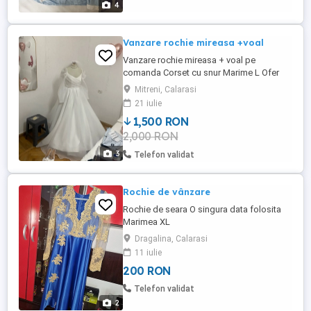
4
Vanzare rochie mireasa +voal
Vanzare rochie mireasa + voal pe
comanda Corset cu snur Marime L Ofer
cadou crinolina Purtata o singura data
Mitreni, Calarasi
21 iulie
1,500 RON
2,000 RON
3
Telefon validat
Rochie de vânzare
Rochie de seara O singura data folosita
Marimea XL
Dragalina, Calarasi
11 iulie
200 RON
Telefon validat
2