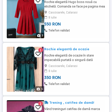
Rochie elegantă Hugo boss nouă cu
etichetă. Comanda se face pe pagina mea
de Vinted carmena161
Cascioarele, Calarasi
8 iulie
550 RON
Telefon validat
3
Rochie elegantă de ocazie
1
Rochie elegantă de ocazie în stare
impecabilă purtată o singură dată
marimea 6XL. Comanda se face pe pagina
Cascioarele, Calarasi
mea de Vinted carmenp2968
8 iulie
350 RON
Telefon validat
5
Trening , catifea de damă!
2
Vând treninguri catifea de damă marca