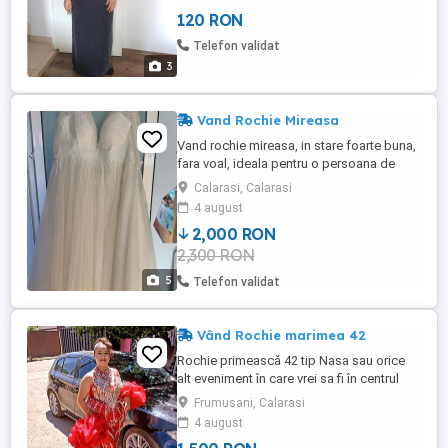
120 RON
Telefon validat
3
Vand Rochie Mireasa
Vand rochie mireasa, in stare foarte buna,
fara voal, ideala pentru o persoana de
166cm, pentru mai multe amanute nu
Calarasi, Calarasi
ezitati sa ma contactati aici sau pe
4 august
whatsapp ! Sandalele completeaza tinuta
2,000 RON
si se ofera cadou !
2,300 RON
5
Telefon validat
Vând Rochie marimea 42
Rochie primească 42 tip Nasa sau orice
alt eveniment în care vrei sa fi în centrul
atentiei. Pret 1500 negociabil
Frumusani, Calarasi
4 august