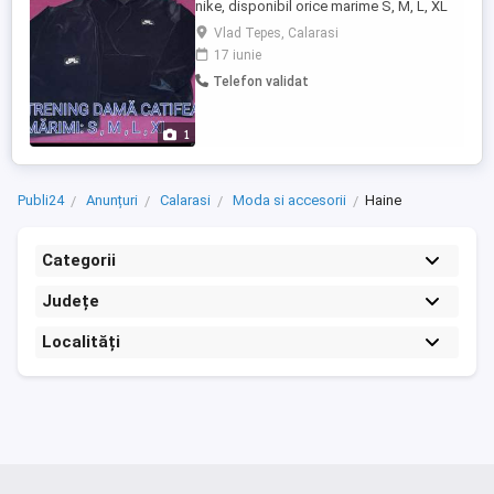
nike, disponibil orice marime S, M, L, XL
trimit prin curier sau poștă oriunde în țară!
Vlad Tepes, Calarasi
17 iunie
Telefon validat
1
Publi24
Anunțuri
Calarasi
Moda si accesorii
Haine
Categorii
Județe
Localități