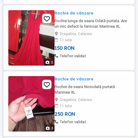
Rochie de vânzare
Rochie lunga de seara Odată purtata. Are
un mic defect la fermoar. Marimea XL
Dragalina, Calarasi
11 iulie
150 RON
Telefon validat
2
Rochie de vânzare
Rochie de seara Niciodată purtată
Marimea XL
Dragalina, Calarasi
11 iulie
250 RON
Telefon validat
3