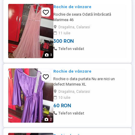
Rochie de vânzare
Rochie de seara Odată îmbrăcată
Marimea 46
Dragalina, Calarasi
11 iulie
300 RON
Telefon validat
3
Rochie de vânzare
Rochie o data purtata Nu are nici un
defect Marimea XL
Dragalina, Calarasi
10 iulie
60 RON
Telefon validat
2