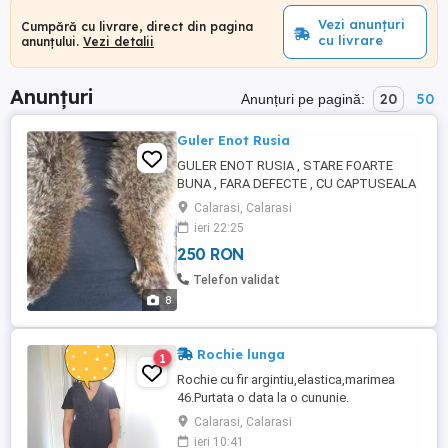
Vezi anunțuri
Cumpără cu livrare, direct din pagina
cu livrare
anunțului.
Vezi detalii
Anunțuri
20
50
Anunțuri pe pagină:
Guler Enot Rusia
GULER ENOT RUSIA , STARE FOARTE
BUNA , FARA DEFECTE , CU CAPTUSEALA
DEOSEBITA , LUCRAT PENTRU ANGLIA .
Calarasi, Calarasi
LUNGIME 103 cm LATIME 19 cm . IN
ieri 22:25
REALITATE ARATA MULT MAI FRUMOS
250 RON
DECAT IN FOTOGRAFII .
Telefon validat
8
Rochie lunga
1
Rochie cu fir argintiu,elastica,marimea
46.Purtata o data la o cununie.
Calarasi, Calarasi
ieri 10:41