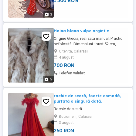
1 500 RON
2
Haina blana vulpe argintie
Origine Grecia, realizată manual. Practic
nefolosită. Dimensiuni : bust 52 cm,
lungime 90 cm. Mărime 42.
Oltenita, Calarasi
4 august
700 RON
Telefon validat
5
rochie de seară, foarte comodă,
purtată o singură dată.
Rochie de seară.
Buciumeni, Calarasi
3 august
250 RON