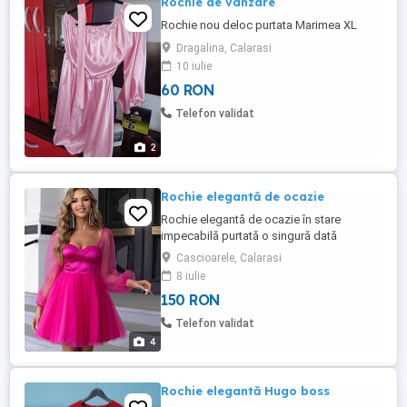
Rochie de vânzare
Rochie nou deloc purtata Marimea XL
Dragalina, Calarasi
10 iulie
60 RON
Telefon validat
2
Rochie elegantă de ocazie
Rochie elegantă de ocazie în stare
impecabilă purtată o singură dată
marimea XS. Comanda se face pe pagina
Cascioarele, Calarasi
mea de Vinted carmena161
8 iulie
150 RON
Telefon validat
4
Rochie elegantă Hugo boss