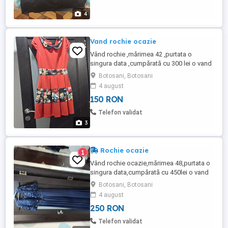
4
Vand rochie ocazie
Vând rochie ,mărimea 42 ,purtata o
singura data ,cumpărată cu 300 lei o vand
cu 150 lei ,stare impecabila !
Botosani, Botosani
4 august
150 RON
Telefon validat
3
Rochie ocazie
1
Vând rochie ocazie,mărimea 48,purtata o
singura data,cumpărată cu 450lei o vand
cu 250 lei ,stare impecabila!
Botosani, Botosani
4 august
250 RON
Telefon validat