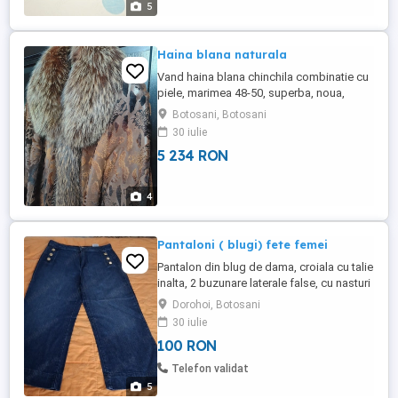
5
Haina blana naturala
Vand haina blana chinchila combinatie cu
piele, marimea 48-50, superba, noua,
producator Vieri Gianluca, produs de lux
Botosani, Botosani
30 iulie
5 234 RON
4
Pantaloni ( blugi) fete femei
Pantalon din blug de dama, croiala cu talie
inalta, 2 buzunare laterale false, cu nasturi
pt efect, 2 buzunare spate functionale,
Dorohoi, Botosani
inchidere cu fermoar si nasture.Talie 82
30 iulie
cm, lungime crac 92 cm, teeminatie
100 RON
28.5cm, lungime interioara 63 cm, sold
109 cm. Blugii sunt noi, stare impecabila.
Telefon validat
Nu au fost folositi ...
5