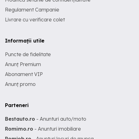
Regulament Campanie
Livrare cu verificare colet
Informații utile
Puncte de fidelitate
Anunț Premium
Abonament VIP
Anunț promo
Parteneri
Bestauto.ro
- Anunturi auto/moto
Romimo.ro
- Anunturi imobiliare
Romjob.ro
- Anunturi locuri de munca