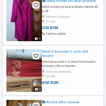
Vând rochițe noi doar probate
Vând rochițe noi doar probate mărime 46
și 48
Babiceni, Botosani
21 iulie
200 RON
Telefon validat
5
Vand în botosani 2 rochi 200
bucata
Vand doua rochi o in stare forte bună în
botosani 200 ron bucata
Botosani, Botosani
20 iulie
400 RON
2
Rochie alba cununie