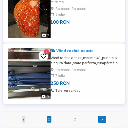
eticheta
Botosani, Botosani
9 iulie
100 RON
2
Vând rochie ocazie!
4
Vând rochie ocazie,marime 48 ,purtata o
singura data ,stare perfecta,cumpărată cu
450lei o vand cu 250 lei!
Botosani, Botosani
7 iulie
250 RON
Telefon validat
5
›
‹
1
2