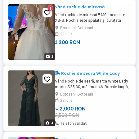
Vând rochie de mireasă
1
Vând rochie de mireasă !! Mărimea este
XS-S. Rochia este spălată și curățată
profesional !! Menționez ca eu în poze
Botosani, Botosani
aveam 1,70 înălțime și 50 kg. Dorohoi
23 iulie
Botoșani v-o pot duce personal.
1 200 RON
2
Rochie de seară White Lady
Vând Rochie de seară, marca White Lady,
model S25-30, mărimea 46. Rochie lungă,
prețioasă, cu decolteu în V ce avantajează
Botosani, Botosani
frumos bustul, cu mâneci plasă cu detalii
22 iulie
fine, lejeră pe corp, cu o ușoară trenă de
2,000 RON
tul ce dă un aer rafinat rochiței. A fost
2,500 RON
purtată o singură dată, câteva ore. Rochia
este ...
4
Telefon validat