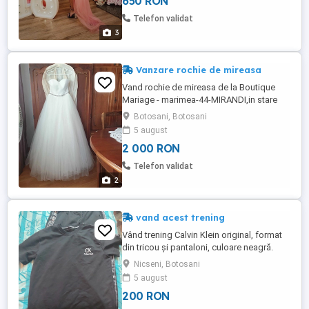
650 RON
detașabilă. Se prezintă foarte bine, fără
defecte.
Telefon validat
3
Vanzare rochie de mireasa
Vand rochie de mireasa de la Boutique
Mariage - marimea-44-MIRANDI,in stare
perfecta curățată ulterior, culoare - ivory.
Botosani, Botosani
5 august
2 000 RON
Telefon validat
2
vand acest trening
Vând trening Calvin Klein original, format
din tricou și pantaloni, culoare neagră.
Este în stare foarte bună, fără pete, rupturi
Nicseni, Botosani
sau alte defecte. Material plăcut și
5 august
comod, ideal pentru purtare zilnică sau
200 RON
activități sportive