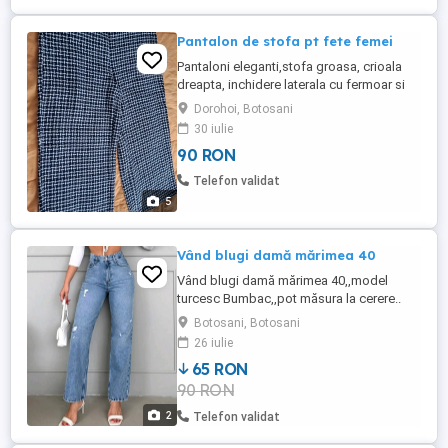
Pantalon de stofa pt fete femei
Pantaloni eleganti,stofa groasa, crioala
dreapta, inchidere laterala cu fermoar si
gaica + nasture. Talie 86 cm, lungime
Dorohoi, Botosani
laterala 88 cm (inclus betelia) , terminatia
30 iulie
30,5 cm,lungime interioara 59 cm. Marime
90 RON
42. Stare impecabila.Au fost folositi doar
de 2 ori.
Telefon validat
5
Vând blugi damă mărimea 40
Vând blugi damă mărimea 40,,model
turcesc Bumbac,,pot măsura la cerere..
Botosani, Botosani
26 iulie
65 RON
90 RON
2
Telefon validat