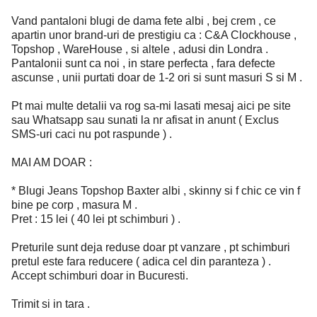
Vand pantaloni blugi de dama fete albi , bej crem , ce
apartin unor brand-uri de prestigiu ca : C&A Clockhouse ,
Topshop , WareHouse , si altele , adusi din Londra .
Pantalonii sunt ca noi , in stare perfecta , fara defecte
ascunse , unii purtati doar de 1-2 ori si sunt masuri S si M .
Pt mai multe detalii va rog sa-mi lasati mesaj aici pe site
sau Whatsapp sau sunati la nr afisat in anunt ( Exclus
SMS-uri caci nu pot raspunde ) .
MAI AM DOAR :
* Blugi Jeans Topshop Baxter albi , skinny si f chic ce vin f
bine pe corp , masura M .
Pret : 15 lei ( 40 lei pt schimburi ) .
Preturile sunt deja reduse doar pt vanzare , pt schimburi
pretul este fara reducere ( adica cel din paranteza ) .
Accept schimburi doar in Bucuresti.
Trimit si in tara .