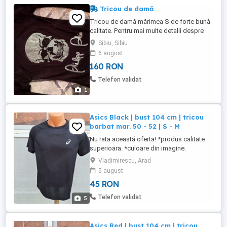
Tricou de damă
Tricou de damă mărimea S de forte bună
calitate. Pentru mai multe detalii despre
produs puneți întrebări.
Sibiu, Sibiu
6 august
160 RON
Telefon validat
1
Asics Black | bust 104 cm | tricou
barbat mar. 50 - 52 | S - M
Nu rata această oferta! *produs calitate
superioara. *culoare din imagine.
*material din imagine. ***stare buna.
Vladimirescu, Arad
produs utilizat. NU FAC SCHIMBURI
5 august
45 RON
Telefon validat
5
Asics Red | bust 104 cm | tricou