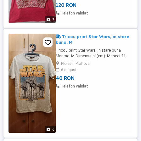
120 RON
rest e liber, cu spatele gol. Bustiera e
masura L, are imprimeu cu inimioare de
Telefon validat
diverse culori. ...
7
Tricou print Star Wars, in stare
buna, M
Tricou print Star Wars, in stare buna
Marime: M Dimensiuni (cm): Maneci 21,
Umeri 42, Latime 49, Lungime 65 Marca:
Ploiesti, Prahova
Star Wars Culoare: gri deschis Material:
6 august
99% bumbac, 1% poliester
40 RON
Telefon validat
6