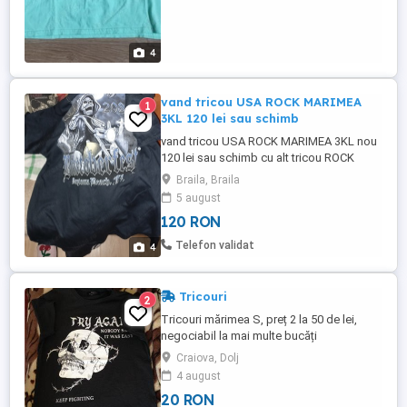
4
vand tricou USA ROCK MARIMEA
1
3KL 120 lei sau schimb
vand tricou USA ROCK MARIMEA 3KL nou
120 lei sau schimb cu alt tricou ROCK
marimea L SAU ALTE COMBINATII
Braila, Braila
5 august
120 RON
Telefon validat
4
Tricouri
2
Tricouri mărimea S, preț 2 la 50 de lei,
negociabil la mai multe bucăți
Craiova, Dolj
4 august
20 RON