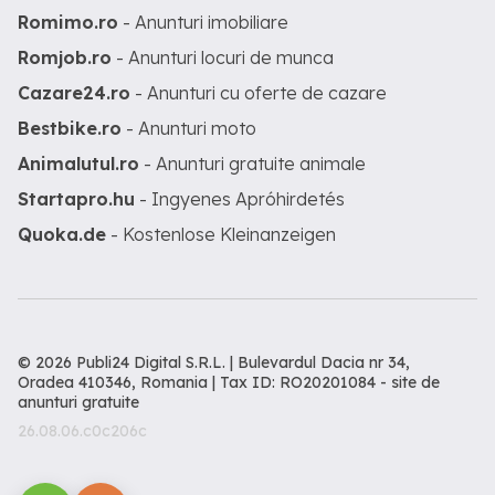
Romimo.ro
- Anunturi imobiliare
Romjob.ro
- Anunturi locuri de munca
Cazare24.ro
- Anunturi cu oferte de cazare
Bestbike.ro
- Anunturi moto
Animalutul.ro
- Anunturi gratuite animale
Startapro.hu
- Ingyenes Apróhirdetés
Quoka.de
- Kostenlose Kleinanzeigen
© 2026 Publi24 Digital S.R.L. | Bulevardul Dacia nr 34,
Oradea 410346, Romania | Tax ID: RO20201084 -
site de
anunturi gratuite
26.08.06.c0c206c