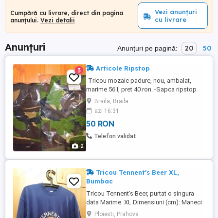
Vezi anunțuri
Cumpără cu livrare, direct din pagina
cu livrare
anunțului.
Vezi detalii
Anunțuri
20
50
Anunțuri pe pagină:
Articole Ripstop
3
-Tricou mozaic padure, nou, ambalat,
marime 56 I, pret 40 ron. -Sapca ripstop
padure, noua, marime 56, pret 30 ron buc.
Braila, Braila
Am 2 la aceeasi marime. -Centura neagra
azi 16:31
nr. 3, 50 ron. -Camasa 40 I 30 ron, veston
50 RON
ripstop padure 46 II 70 ron, tricou 40 I 20
ron.
Telefon validat
2
Tricou Tennent's Beer XL,
Bumbac
Tricou Tennent's Beer, purtat o singura
data Marime: XL Dimensiuni (cm): Maneci
26, Umeri 54, Latime 56, Lungime 80
Ploiesti, Prahova