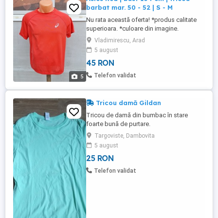
barbat mar. 50 - 52 | S - M
Nu rata această oferta! *produs calitate
superioara. *culoare din imagine.
*material din imagine. ***stare buna.
Vladimirescu, Arad
produs utilizat. NU FAC SCHIMBURI
5 august
45 RON
Telefon validat
5
Tricou damă Gildan
Tricou de damă din bumbac în stare
foarte bună de purtare.
Targoviste, Dambovita
5 august
25 RON
Telefon validat