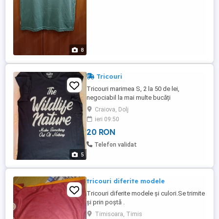
8
Tricouri
Tricouri marimea S, 2 la 50 de lei,
negociabil la mai multe bucăți
Craiova, Dolj
ieri 09:50
20 RON
Telefon validat
5
tricouri diferite modele
Tricouri diferite modele și culori.Se trimite
și prin poștă .
Timisoara, Timis