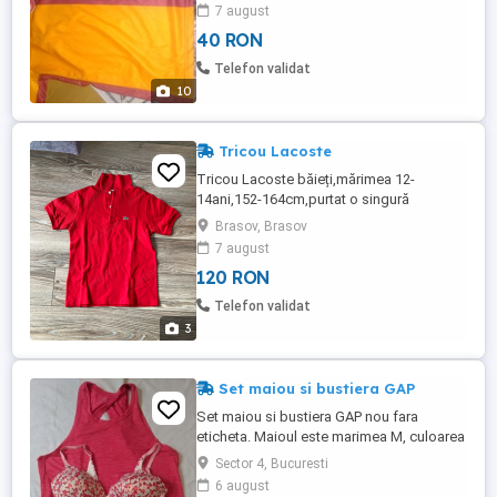
7 august
40 RON
Telefon validat
10
Tricou Lacoste
Tricou Lacoste băieți,mărimea 12-
14ani,152-164cm,purtat o singură
dată,cumpărat din UK,stare excelentă
Brasov, Brasov
7 august
120 RON
Telefon validat
3
Set maiou si bustiera GAP
Set maiou si bustiera GAP nou fara
eticheta. Maioul este marimea M, culoarea
e un roz zmeuriu, materialul e subtire si
Sector 4, Bucuresti
moale. Are o croiala fistichie, e despicat la
6 august
spate, materialul e prins doar la ceafa, in