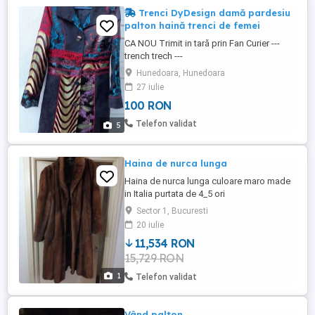
Trenci DyDesign damă pardesiu
palton haină trenci de femei
CA NOU Trimit in tară prin Fan Curier ---
trench trech ---
Hunedoara, Hunedoara
27 iulie
100 RON
Telefon validat
5
Haina de nurca lunga
Haina de nurca lunga culoare maro made
in Italia purtata de 4_5 ori
Sector 1, Bucuresti
20 iulie
11,534 RON
15,729 RON
1
Telefon validat
Vând palton