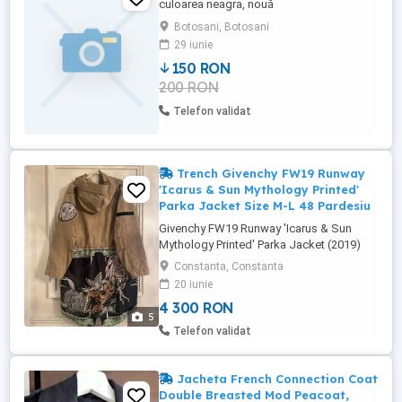
culoarea neagra, nouă
Botosani, Botosani
29 iunie
150 RON
200 RON
Telefon validat
Trench Givenchy FW19 Runway
'Icarus & Sun Mythology Printed'
Parka Jacket Size M-L 48 Pardesiu
Givenchy FW19 Runway 'Icarus & Sun
Mythology Printed' Parka Jacket (2019)
Givenchy Runway Fall Winter 2019
Constanta, Constanta
Collection. Original MSRP $2750 USD
20 iunie
Measurements: 26" x 39" Fit: Size EU 48
4 300 RON
(US Medium) Condition: LIKE NEW
5
(Appears Deadstock In Flawless
Telefon validat
Condition Stare Foarte buna, fara defecte,
mici ...
Jacheta French Connection Coat
Double Breasted Mod Peacoat,