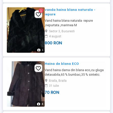
vanda haina blana naturala -
1
iepure
Vand haina blana naturala -iepure
,nepurtata ,marimea M
Sector 3, Bucuresti
4 august
800 RON
1
Haina de blana ECO
Vand haina dama din blana eco,cu gluga
detasabila,65 % bumbac,35 % sintetic.
Culoare maro inchis. Stare foarte buna.
Braila, Braila
Model Italian. Marimea 50-52. Pret 70 Lei
31 iulie
Tel.
70 RON
4