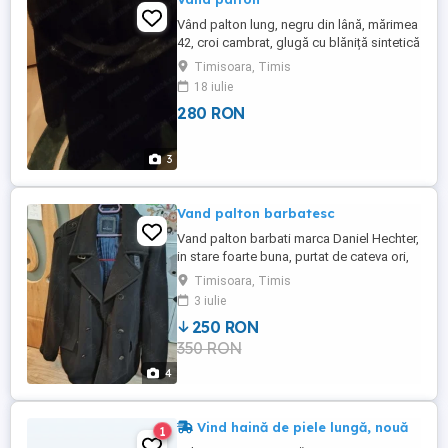
Vând palton lung, negru din lână, mărimea
42, croi cambrat, glugă cu blăniță sintetică
detașabilă.
Timisoara, Timis
18 iulie
280 RON
3
Vand palton barbatesc
Vand palton barbati marca Daniel Hechter,
in stare foarte buna, purtat de cateva ori,
marimea xl xxl . Am ales sa-l vand
Timisoara, Timis
deoarece imi este prea mare.
3 iulie
250 RON
350 RON
4
Vind haină de piele lungă, nouă
1