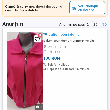
Vezi anunțuri
Cumpără cu livrare, direct din pagina
cu livrare
anunțului.
Vezi detalii
Anunțuri
20
50
Anunțuri pe pagină:
palton scurt dama
5
palton scurt dama Marime univerala
Oradea, Bihor
azi 04:55
100 RON
Telefon validat
Repostat la fiecare 15 minute
2