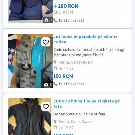
si cravata bleumarin Sacou Slim Fit:
280 RON
marime 48 Prindere: 1 nasture cu un clin in
380 RON
interior din material floral matase - pentru
lejeritatea miscarilor Culoarea ...
7
Telefon validat
Lot haine impecabile pt băieti+
cadou
Cutie cu haine impecabile pt băieti : blugi
,hanorace,bluze ,stare f bună .
Resita, Caras-Severin
ieri 17:39
150 RON
Telefon validat
5
Cutie cu haine f bune si ghete pt
fete
Donez o cutie cu haine pt fete .
Resita, Caras-Severin
ieri 17:39