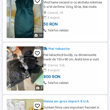
Vînd haine secand si cu eticheta mărimea
S si M de firma 10 kg 50 lei, Mai multe
detalii si poze la nr de telefon .
Caracal, Olt
8 august
50 RON
Telefon validat
10
Piei tabacite
Piei tabacite,8 bucăți, cu dimensiunile
medii de 130 x 80 cm; Arată bine și sunt
fine bune de prelucrat.
Craiova, Dolj
8 august
800 RON
Telefon validat
2
Haine en-gros import S.U.A.
Suntem firma care importam frecvent in