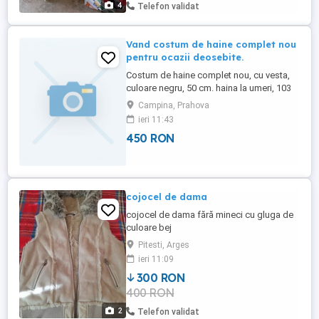
4
Telefon validat
Vand costum de haine complet nou
pentru ocazii deosebite.
Costum de haine complet nou, cu vesta,
culoare negru, 50 cm. haina la umeri, 103
cm. lungimea pantalonilor. Doritorii ma pot
Campina, Prahova
contacta Numai pe tel. .
ieri 11:43
450 RON
cojocel de dama
cojocel de dama fără mineci cu gluga de
culoare bej
Pitesti, Arges
ieri 11:09
300 RON
400 RON
2
Telefon validat