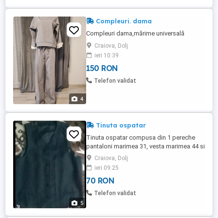
Compleuri. dama
Compleuri dama,mărime universală
Craiova, Dolj
ieri 10:39
150 RON
Telefon validat
4
Tinuta ospatar
Tinuta ospatar compusa din 1 pereche
pantaloni marimea 31, vesta marimea 44 si
2 camasi maneca lunga și 2 maneca
Craiova, Dolj
scurta marimea M si L
ieri 09:25
70 RON
Telefon validat
5