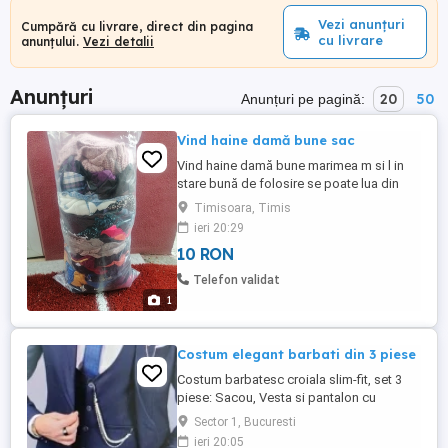
Vezi anunțuri
Cumpără cu livrare, direct din pagina
cu livrare
anunțului.
Vezi detalii
Anunțuri
20
50
Anunțuri pe pagină:
Vind haine damă bune sac
Vind haine damă bune marimea m si l in
stare bună de folosire se poate lua din
zona lipovei Timișoara
Timisoara, Timis
ieri 20:29
10 RON
Telefon validat
1
Costum elegant barbati din 3 piese
Costum barbatesc croiala slim-fit, set 3
piese: Sacou, Vesta si pantalon cu
accesoriile incluse pentru sacou si vesta,
Sector 1, Bucuresti
camasa alba slim fit lcwk marimea 40-41
ieri 20:05