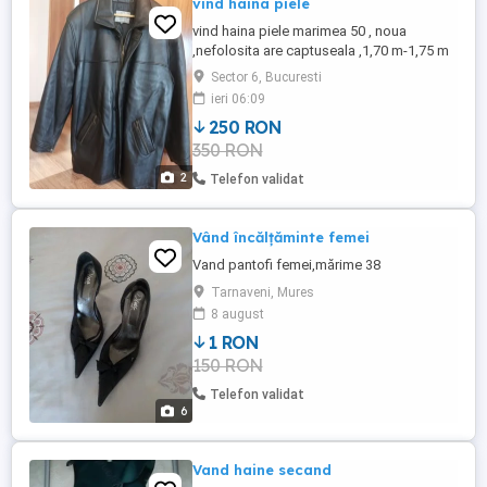
vind haina piele
vind haina piele marimea 50 , noua
,nefolosita are captuseala ,1,70 m-1,75 m
inaltimea barbatului .
Sector 6, Bucuresti
ieri 06:09
250 RON
350 RON
2
Telefon validat
Vând încălțăminte femei
Vand pantofi femei,mărime 38
Tarnaveni, Mures
8 august
1 RON
150 RON
Telefon validat
6
Vand haine secand