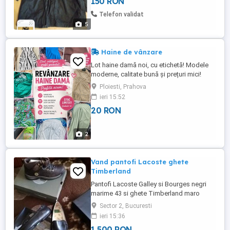
150 RON
Telefon validat
5
Haine de vânzare
Lot haine damă noi, cu etichetă! Modele
moderne, calitate bună și prețuri mici!
Ideal pentru revânzare. Detalii în privat!
Ploiesti, Prahova
ieri 15:52
20 RON
2
Vand pantofi Lacoste ghete
Timberland
Pantofi Lacoste Galley si Bourges negri
marime 43 si ghete Timberland maro
marime 44.Toate perechile sunt
Sector 2, Bucuresti
noi,nepurtate.Pret 500 lei fiecare,pret FIX.
ieri 15:36
1 500 RON