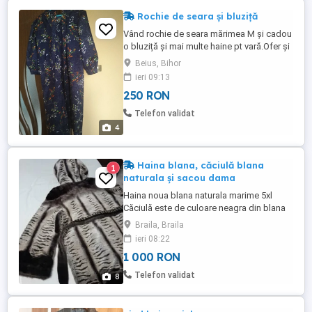
Rochie de seara și bluziță
Vând rochie de seara mărimea M și cadou
o bluziță și mai multe haine pt vară.Ofer și
cer seriozitate.trimite ți mesaj doar
Beius, Bihor
persoanele INTERESATE
ieri 09:13
250 RON
Telefon validat
4
Haina blana, căciulă blana
1
naturala și sacou dama
Haina noua blana naturala marime 5xl
Căciulă este de culoare neagra din blana
naturala Sacou dama de culoare vișiniu
Braila, Braila
marime 3xl
ieri 08:22
1 000 RON
Telefon validat
8