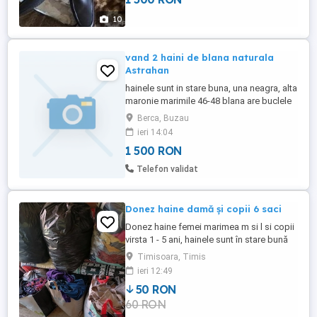
10
vand 2 haini de blana naturala
Astrahan
hainele sunt in stare buna, una neagra, alta
maronie marimile 46-48 blana are buclele
de marime medie, bine conturate 1500 lei
Berca, Buzau
amandoua
ieri 14:04
1 500 RON
Telefon validat
Donez haine damă și copii 6 saci
Donez haine femei marimea m si l si copii
virsta 1 - 5 ani, hainele sunt în stare bună
de purtare, locuiesc la sat și le aduc în
Timisoara, Timis
Timișoara zona Lipovei Aradului ptr suma
ieri 12:49
de 60 de lei ptr transport
50 RON
60 RON