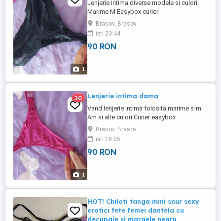
Lenjerie intima diverse modele si culori.
Marime M Easybox curier
Brasov, Brasov
ieri 23:44
90 RON
1
Lenjerie intima dama
10
Vand lenjerie intima folosita.marime s-m
Am si alte culori Curier easybox
Brasov, Brasov
ieri 18:05
90 RON
1
HOT! Chiloti tanga mini snur sexy
erotici fete femei dantela cu
decupaje si margele negru