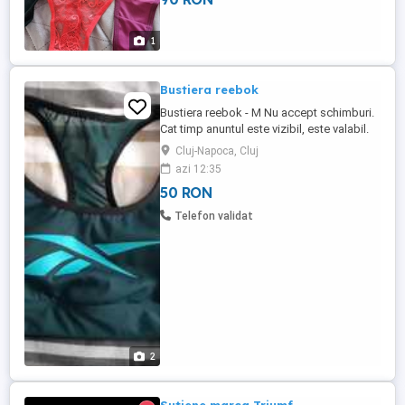
1
Bustiera reebok
Bustiera reebok - M Nu accept schimburi.
Cat timp anuntul este vizibil, este valabil.
Cost livrare: 17 lei (posta romana) -
Cluj-Napoca, Cluj
necesita plata integral, in avans Cost
azi 12:35
curier: incepand cu 30 lei - necesita plata
50 RON
in avans, integral
Telefon validat
2