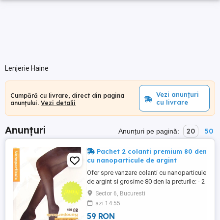
Lenjerie Haine
Vezi anunțuri
Cumpără cu livrare, direct din pagina
cu livrare
anunțului.
Vezi detalii
Anunțuri
20
50
Anunțuri pe pagină:
Pachet 2 colanti premium 80 den
cu nanoparticule de argint
Ofer spre vanzare colanti cu nanoparticule
de argint si grosime 80 den la preturile: - 2
colanti 59 de lei (29,5 lei perechea); - 4
Sector 6, Bucuresti
colanti 108 lei (27 lei perechea). Acest
azi 14:55
model de colant cu nanoparticule de
59 RON
argint nu se mai fabrica de mai multi ani