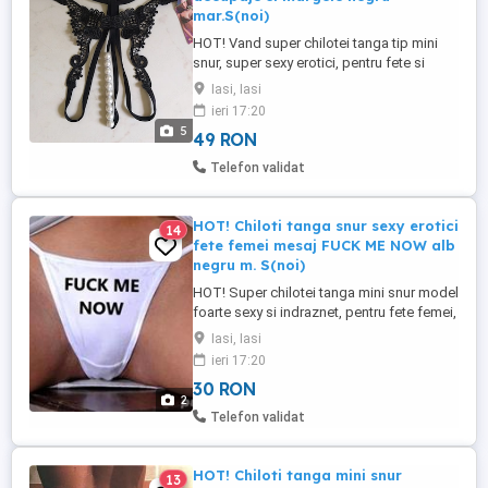
mar.S(noi)
HOT! Vand super chilotei tanga tip mini
snur, super sexy erotici, pentru fete si
femei, din dantela , prevazuti cu decupaje
Iasi, Iasi
si sir de margele alb perlat in zona intima,
ieri 17:20
de culoare negru, marime S, absolut noi,
5
49 RON
cu eticheta, in ambalaj original, folie de
protectie. Compozitie: 15% Nylon si 85%
Telefon validat
Polyester. ...
HOT! Chiloti tanga snur sexy erotici
14
fete femei mesaj FUCK ME NOW alb
negru m. S(noi)
HOT! Super chilotei tanga mini snur model
foarte sexy si indraznet, pentru fete femei,
personalizati cu mesaj erotic FUCK ME
Iasi, Iasi
NOW, marime S, absolut noi. Culori
ieri 17:20
disponibile: alb si negru. In partea din fata
30 RON
doar un mic triunghi care prin mesajul
2
scris invita la nopti de neuitat, iar lateralele
Telefon validat
si ...
HOT! Chiloti tanga mini snur
13