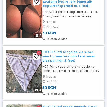
excitanti Desire fete femei alb
negru transparenti m. S (noi)
Hot! Super chilotei tanga mini format snur
Desire, model super incitant si sexy,
pentru fete femei, din plasa fina
Iasi, Iasi
transparenta, marime S, absolut noi. Culori
ieri 17:20
disponibile: alb si negru Compozitie:
30 RON
Polyester si Elasthane. Snur elastic,
3
material transparent foarte fin, foarte
Telefon validat
placuti la atingere. Iti ...
HOT! Chiloti tanga de vis super
1
mini tip snur incitanti fete femei
bleu pal mar. S (noi)
HOT! Vand super chilotei tanga de vis ,
format super mini cu snur, extrem de sexy
si incitanti, pentru fete femei, culoare bleu
Iasi, Iasi
ciel, marime S, absolut noi. Laterale si
ieri 17:20
spate din snur, super elastici, material fin
30 RON
usor transparent si foarte confortabili,
4
accesorizati cu detaliu metalic in forma de
Telefon validat
inima, ...
HOT! Chiloti tanga tentatie super