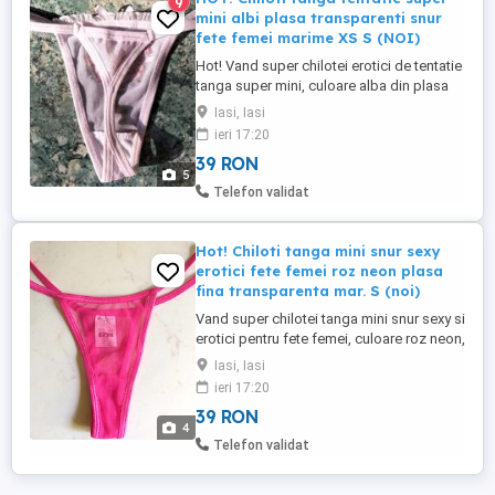
9
mini albi plasa transparenti snur
fete femei marime XS S (NOI)
Hot! Vand super chilotei erotici de tentatie
tanga super mini, culoare alba din plasa
ultrafina transparenta, cu broderie
Iasi, Iasi
delicata, fundita alba si strassuri, tip snur,
ieri 17:20
pentru fete femei, marime XS S, absolut
39 RON
noi. Sunt prevazuti cu mini dantela in
5
partea din fata. Ultra minusculi, extrem de
Telefon validat
elastici, ...
Hot! Chiloti tanga mini snur sexy
erotici fete femei roz neon plasa
fina transparenta mar. S (noi)
Vand super chilotei tanga mini snur sexy si
erotici pentru fete femei, culoare roz neon,
din plasa fina total transparenta, marime
Iasi, Iasi
S, absolut noi. Compozitie: 90% Polyester
ieri 17:20
si 10% Spandex. Material foarte fin si
39 RON
placut la atingere, snur foarte elastic si
4
comod. Fata si spate doar doua
Telefon validat
triunghiuri ...