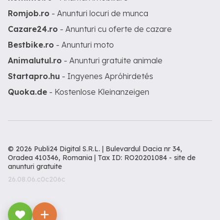
Romjob.ro
- Anunturi locuri de munca
Cazare24.ro
- Anunturi cu oferte de cazare
Bestbike.ro
- Anunturi moto
Animalutul.ro
- Anunturi gratuite animale
Startapro.hu
- Ingyenes Apróhirdetés
Quoka.de
- Kostenlose Kleinanzeigen
© 2026 Publi24 Digital S.R.L. | Bulevardul Dacia nr 34,
Oradea 410346, Romania | Tax ID: RO20201084 -
site de
anunturi gratuite
26.08.06.c0c206c