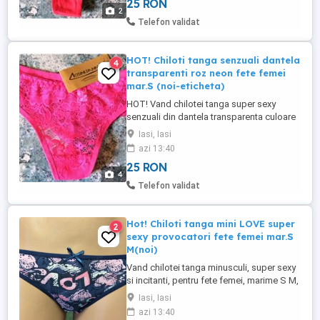
25 RON
Compozitie: 95% bumbac si 5% spandex.
2
Iti doresti un look sexy si provocator?
Telefon validat
Facuti sa nu le poti ...
HOT! Chiloti tanga senzuali dantela
4
transparenti roz neon fete femei
mar.S (noi-eticheta)
HOT! Vand chilotei tanga super sexy
senzuali din dantela transparenta culoare
roz neon, pentru fete femei, marime S,
Iasi, Iasi
absolut noi, cu eticheta. Minusculi,
azi 13:40
transparenti, elastici, calitativi si foarte
25 RON
comozi, se vor mula perfect formelor tale.
4
Compozitie: 90% Nylon, 10% Spandex.
Telefon validat
Foarte sexy si provocatori, ...
Hot! Chiloti tanga mini LOVE super
2
sexy provocatori fete femei mar.S
M(noi)
Vand chilotei tanga minusculi, super sexy
si incitanti, pentru fete femei, marime S M,
absolut noi. Culoare albastru cu
Iasi, Iasi
imprimeuri alb-roz inimioare LOVE, cu
azi 13:40
fundita mica pe banda elastica. Foarte