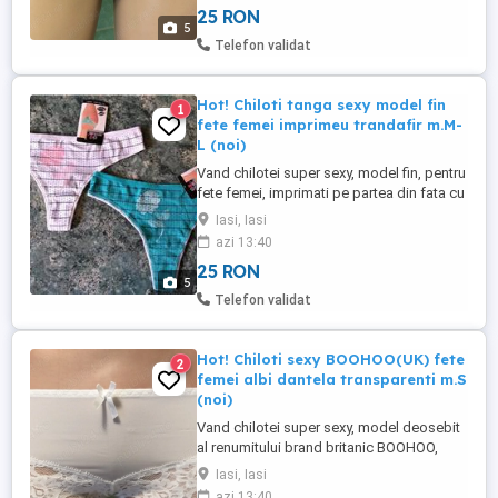
25 RON
elastici si confortabili, materiale de buna
5
calitate, placuti la atingere. Compozitie:
Telefon validat
96% bumbac , 4% elastan. Daca ...
Hot! Chiloti tanga sexy model fin
1
fete femei imprimeu trandafir m.M-
L (noi)
Vand chilotei super sexy, model fin, pentru
fete femei, imprimati pe partea din fata cu
un trandafir, marime M L, absolut noi, cu
Iasi, Iasi
eticheta. Culori disponibile: alb (imprimeu
azi 13:40
trandafir roz), bleu acvatic (imprimeu
25 RON
trandafir alb). Elastci si foarte confortabili,
5
material fin placut la atingere, cusaturile ...
Telefon validat
Hot! Chiloti sexy BOOHOO(UK) fete
2
femei albi dantela transparenti m.S
(noi)
Vand chilotei super sexy, model deosebit
al renumitului brand britanic BOOHOO,
culoare alb, din dantela, parte
Iasi, Iasi
semitransparenta + parte transparenta,
azi 13:40