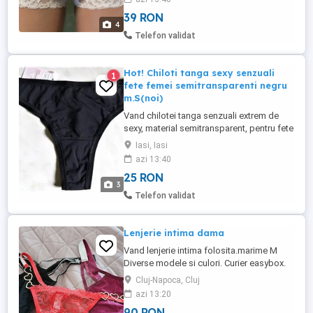
pentru fete femei, marime S, absolut noi,
39 RON
cu eticheta. Banda elastica in talie
4
accesorizati cu o fundita mica.
Telefon validat
Compozitie: 88% Polyamide, 12%
Elastane. ...
Hot! Chiloti tanga sexy senzuali
1
fete femei semitransparenti negru
m.S(noi)
Vand chilotei tanga senzuali extrem de
sexy, material semitransparent, pentru fete
femei, de culoare negru, marime S,
Iasi, Iasi
absolut noi, cu ticheta. Elastici, se
azi 13:40
muleaza perfect, foarte comozi si placuti
25 RON
la atingere. foarte buna calitate.
3
Compozitie: 88% Polyamide si 12%
Telefon validat
Elastane. Import Franta. Simplitatea ...
Lenjerie intima dama
Vand lenjerie intima folosita.marime M
Diverse modele si culori. Curier easybox.
Cluj-Napoca, Cluj
azi 13:20
90 RON