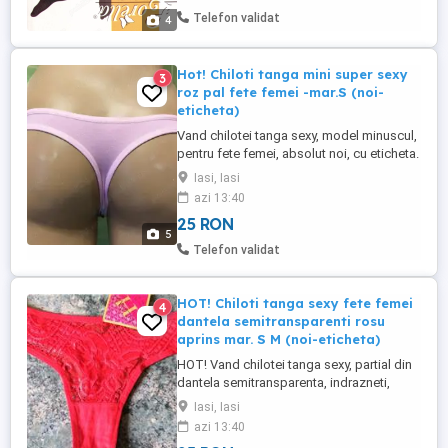
datorita costului mare de productie la care
Telefon validat
4
producatorul ...
Hot! Chiloti tanga mini super sexy
3
roz pal fete femei -mar.S (noi-
eticheta)
Vand chilotei tanga sexy, model minuscul,
pentru fete femei, absolut noi, cu eticheta.
Marime S. Culoare roz pal cu imprimeu
Iasi, Iasi
discret floral in nuante de roz, rosu,
azi 13:40
galben, bleu, violet. Datorita compozitiei,
25 RON
sunt usor transparenti. Elastici, foarte
5
confortabili si placuti la atingere.
Telefon validat
Compozitie: fata ...
HOT! Chiloti tanga sexy fete femei
4
dantela semitransparenti rosu
aprins mar. S M (noi-eticheta)
HOT! Vand chilotei tanga sexy, partial din
dantela semitransparenta, indrazneti,
culoare rosu aprins, pentru fete femei,
Iasi, Iasi
marime S M, absolut noi cu eticheta.
azi 13:40
Foarte buna calitate, elastici, incitanti.