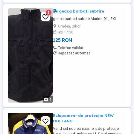
geaca barbati subtire
1
geaca barbati subtire Marimi: XL, 3XL
Oradea, Bihor
azi 17:30
125 RON
Telefon validat
Repostat automat
1
Echipament de protecție NEW
HOLLAND
Vând set nou echipament de protecție
New Holland, mărimea M. Setul conține: -