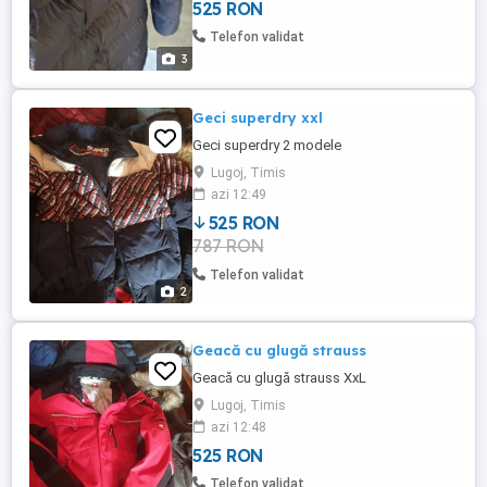
525 RON
Telefon validat
3
Geci superdry xxl
Geci superdry 2 modele
Lugoj, Timis
azi 12:49
525 RON
787 RON
Telefon validat
2
Geacă cu glugă strauss
Geacă cu glugă strauss XxL
Lugoj, Timis
azi 12:48
525 RON
Telefon validat