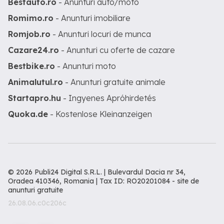
Bestauto.ro
- Anunturi auto/moto
Romimo.ro
- Anunturi imobiliare
Romjob.ro
- Anunturi locuri de munca
Cazare24.ro
- Anunturi cu oferte de cazare
Bestbike.ro
- Anunturi moto
Animalutul.ro
- Anunturi gratuite animale
Startapro.hu
- Ingyenes Apróhirdetés
Quoka.de
- Kostenlose Kleinanzeigen
© 2026 Publi24 Digital S.R.L. | Bulevardul Dacia nr 34,
Oradea 410346, Romania | Tax ID: RO20201084 -
site de
anunturi gratuite
26.08.06.c0c206c