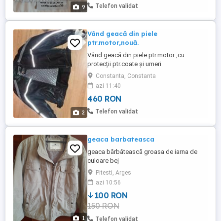
Valentina din Italia, în stare foarte bună la
Telefon validat
9
pret ...
Vând geacă din piele
ptr.motor,nouă.
Vând geacă din piele ptr.motor ,cu
protecții ptr.coate şi umeri
Constanta, Constanta
azi 11:40
460 RON
Telefon validat
2
geaca barbateasca
geaca bărbătească groasa de iarna de
culoare bej
Pitesti, Arges
azi 10:56
100 RON
150 RON
1
Telefon validat