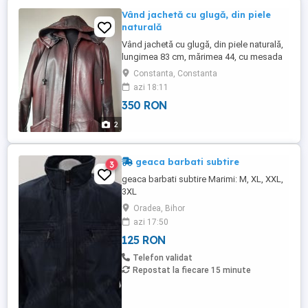
Vând jachetă cu glugă, din piele
naturală
Vând jachetă cu glugă, din piele naturală,
lungimea 83 cm, mărimea 44, cu mesada
și gluga detașabile, stare impecabilă.
Constanta, Constanta
azi 18:11
350 RON
2
geaca barbati subtire
3
geaca barbati subtire Marimi: M, XL, XXL,
3XL
Oradea, Bihor
azi 17:50
125 RON
Telefon validat
Repostat la fiecare 15 minute