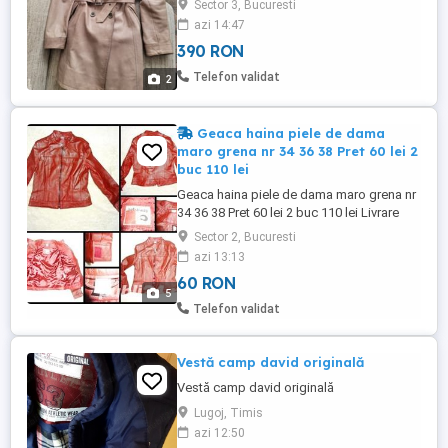
Sector 3, Bucuresti
azi 14:47
390 RON
Telefon validat
2
Geaca haina piele de dama
maro grena nr 34 36 38 Pret 60 lei 2
buc 110 lei
Geaca haina piele de dama maro grena nr
34 36 38 Pret 60 lei 2 buc 110 lei Livrare
gratis in Bucuresti la Bucur Obor. Livrare
Sector 2, Bucuresti
prin curier 30 lei. Telefon . Peste 5 produse
azi 13:13
din anunturi 10% reducere.
60 RON
5
Telefon validat
Vestă camp david originală
Vestă camp david originală
Lugoj, Timis
azi 12:50