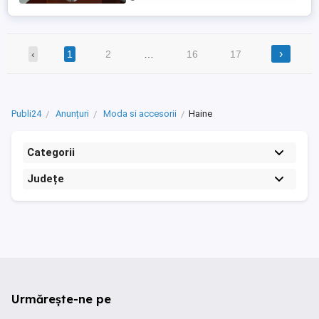
›
‹
1
2
…
16
17
Publi24
Anunțuri
Moda si accesorii
Haine
Categorii
Județe
Urmărește-ne pe