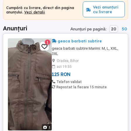
Vezi anunțuri
Cumpără cu livrare, direct din pagina
cu livrare
anunțului.
Vezi detalii
Anunțuri
20
50
Anunțuri pe pagină:
geaca barbati subtire
1
geaca barbati subtire Marimi: M, L, XXL,
3XL
Oradea, Bihor
azi 19:55
125 RON
Telefon validat
Repostat la fiecare 15 minute
1