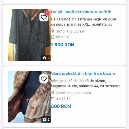
Haină lungă astrahan superbă!
1
Haină lungă din astrahan negru cu guler
de nurcă, mărimea XXL, nepurtată, cu
etichetă, stare excepțională
Sector 1, Bucuresti
azi 19:40
1 800 RON
1
Vând jachetă din blană de bizam
Vând jachetă din blană de bizam,
lungimea 70 cm, mărimea 44, cu buzunare
interioare, lucrată manual, în stare
Constanta, Constanta
impecabilă.
azi 18:12
600 RON
2