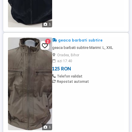
1
geaca barbati subtire
2
geaca barbati subtire Marimi: L, XXL
Oradea, Bihor
azi 17:40
125 RON
Telefon validat
Repostat automat
1