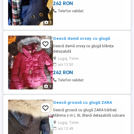
262 RON
Telefon validat
3
Geacă damă orsay cu glugă
Geacă damă orsay cu glugă blănița
detașabilă
Lugoj, Timis
azi 12:50
262 RON
Telefon validat
2
Geacă groasă cu glugă ZARA
Geacă groasă cu glugă ZARA bărbați
Mărima s m L XL Blană detașabilă culoare
negru gri inchis
Lugoj, Timis
azi 12:49