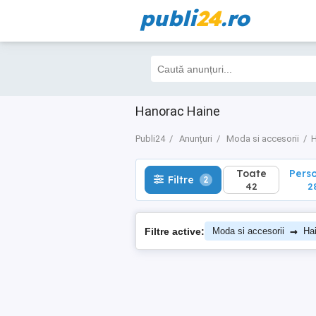
publi
24
.ro
Toate
Perso
Filtre
2
42
28
Hanorac Haine
Publi24
Anunțuri
Moda si accesorii
H
Toate
Pers
Filtre
2
42
2
→
Filtre active:
Moda si accesorii
Ha