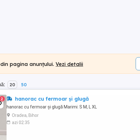
 din pagina anunțului.
Vezi detalii
nă:
20
50
hanorac cu fermoar și glugă
2
hanorac cu fermoar și glugă Marimi: S M, L XL
Oradea, Bihor
azi 02:35