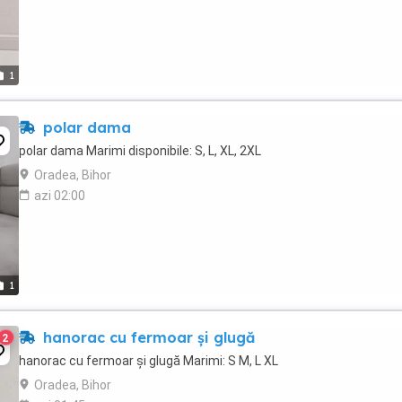
1
polar dama
polar dama Marimi disponibile: S, L, XL, 2XL
Oradea, Bihor
azi 02:00
1
hanorac cu fermoar și glugă
2
hanorac cu fermoar și glugă Marimi: S M, L XL
Oradea, Bihor