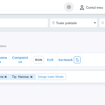
ane
Companii
RON
EUR
Sortează
Contul meu
14
aine
oane
Companii
RON
EUR
Sortează
8
14
ine
Tip: Hanorac
Șterge toate filtrele