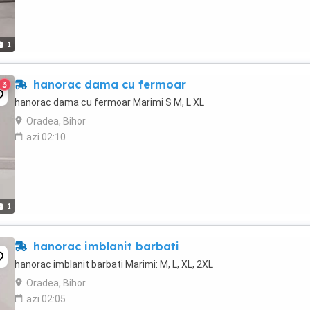
1
hanorac dama cu fermoar
3
hanorac dama cu fermoar Marimi S M, L XL
Oradea, Bihor
azi 02:10
1
hanorac imblanit barbati
hanorac imblanit barbati Marimi: M, L, XL, 2XL
Oradea, Bihor
azi 02:05