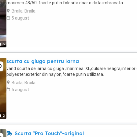
marimea 48/50, foarte putin folosita doar o data imbracata
Braila, Braila
5 august
5
scurta cu gluga pentru iarna
vand scurta de iarna cu gluga ,marimea :XL,culoare neagra,interior 
polyester,exterior din naylon,foarte putin utilizata.
Braila, Braila
5 august
2
Scurta "Pro Touch"-original