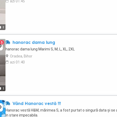
azi 01:45
2
hanorac dama lung
5
hanorac dama lung Marimi S, M, L, XL, 2XL
Oradea, Bihor
azi 01:40
1
Vând Hanorac vestă !!!
Hanorac vestă H&M, mărimea S, a fost purtat o singură data și se 
în stare impecabila.