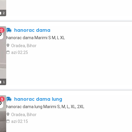
2
hanorac dama
22
hanorac dama Marimi S M, L XL
Oradea, Bihor
azi 02:25
1
hanorac dama lung
3
hanorac dama lung Marimi S, M, L, XL, 2XL
Oradea, Bihor
azi 02:15