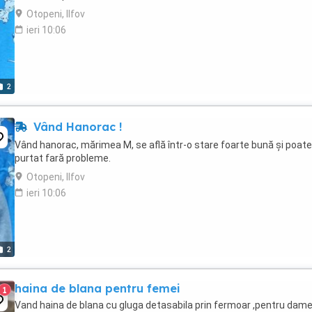
Otopeni, Ilfov
ieri 10:06
2
Vând Hanorac !
Vând hanorac, mărimea M, se află într-o stare foarte bună și poate 
purtat fară probleme.
Otopeni, Ilfov
ieri 10:06
2
haina de blana pentru femei
1
Vand haina de blana cu gluga detasabila prin fermoar ,pentru dam