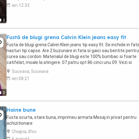
ieri 12:33
2
Fustă de blugi grena Calvin Klein jeans easy fit
Fusta de blugi grena Calvin Klein jeans tip easy fit. Se inchide in fat
nasturi tip capse. Are 2 buzunare in fata si gaici sau bentite pentru
curea sau cordon. Materialul de blugi este 100% bumbac si foarte
catifelat, moale la atingere. 07 patru opt 86 cinci unu 09. Vezi si
celelalte anunturi ale ...
Suceava, Suceava
ieri 08:21
2
Haine bune
Fusta scurta, stare buna, imprimeu armata Mesaj in privat pentru
achizitionare
Chiajna, Ilfov
6 august