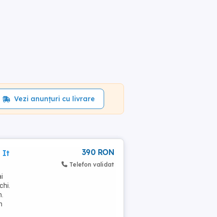
Vezi anunțuri cu livrare
390 RON
 It
Telefon validat
i
chi.
n.
n