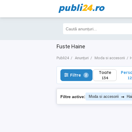
publi
24
.ro
Toate
Perso
Filtre
2
134
127
Fuste Haine
Publi24
Anunțuri
Moda si accesorii
H
Toate
Pers
Filtre
2
134
12
→
Filtre active:
Moda si accesorii
Ha