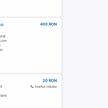
400 RON
nk
oral
55 cm
i
tr-
20 RON
ra
Telefon validat
avans