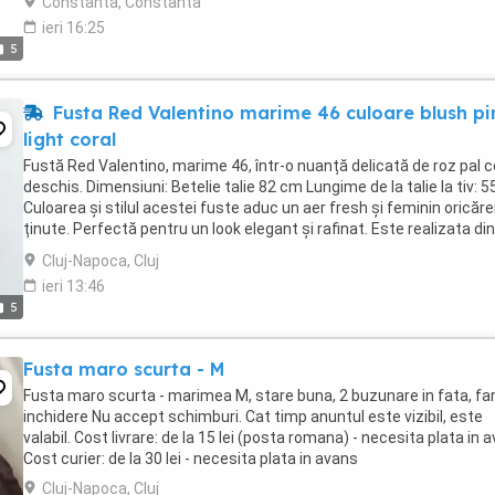
Constanta, Constanta
ieri 16:25
5
Fusta Red Valentino marime 46 culoare blush pi
light coral
Fustă Red Valentino, marime 46, într-o nuanță delicată de roz pal c
deschis. Dimensiuni: Betelie talie 82 cm Lungime de la talie la tiv: 
Culoarea și stilul acestei fuste aduc un aer fresh și feminin oricăre
ținute. Perfectă pentru un look elegant și rafinat. Este realizata din
un ...
Cluj-Napoca, Cluj
ieri 13:46
5
Fusta maro scurta - M
Fusta maro scurta - marimea M, stare buna, 2 buzunare in fata, fa
inchidere Nu accept schimburi. Cat timp anuntul este vizibil, este
valabil. Cost livrare: de la 15 lei (posta romana) - necesita plata in 
Cost curier: de la 30 lei - necesita plata in avans
Cluj-Napoca, Cluj