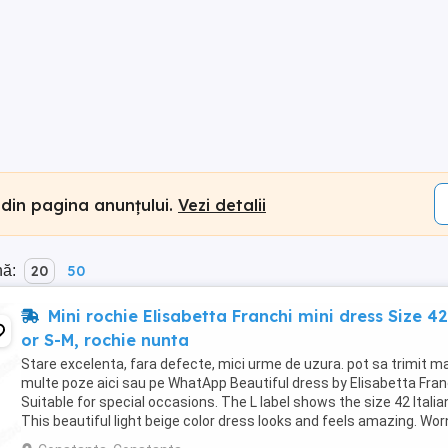
 din pagina anunțului.
Vezi detalii
nă:
20
50
Mini rochie Elisabetta Franchi mini dress Size 42
or S-M, rochie nunta
Stare excelenta, fara defecte, mici urme de uzura. pot sa trimit ma
multe poze aici sau pe WhatApp Beautiful dress by Elisabetta Fran
Suitable for special occasions. The L label shows the size 42 Italia
This beautiful light beige color dress looks and feels amazing. Wor
once at an event for ...