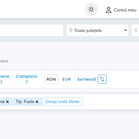
ane
Companii
RON
EUR
Sortează
Contul meu
7
aine
oane
Companii
RON
EUR
Sortează
7
7
ine
Tip: Fuste
Șterge toate filtrele