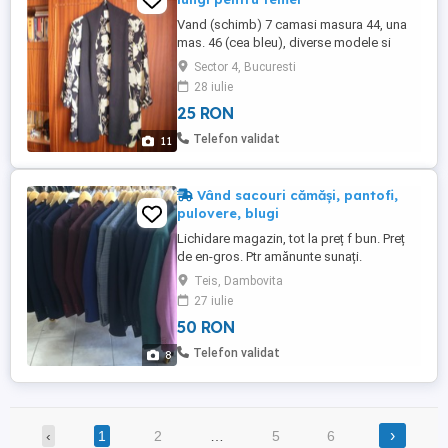
Vand (schimb) 7 camasi masura 44, una
mas. 46 (cea bleu), diverse modele si
culori, putin folosite sau nefolosite,
Sector 4, Bucuresti
fabricate in diferite tari, din polyester
28 iulie
100%, exceptandu-le pe a 4-a, care este
25 RON
din bumbac in combinatie cu alte fibre si
pe a 7 -a care are 63% vascoza si 37%
Telefon validat
11
polyester si ultima, cea ...
Vând sacouri cămăși, pantofi,
pulovere, blugi
Lichidare magazin, tot la preț f bun. Preț
de en-gros. Ptr amănunte sunați.
Teis, Dambovita
27 iulie
50 RON
Telefon validat
8
›
‹
1
2
…
5
6