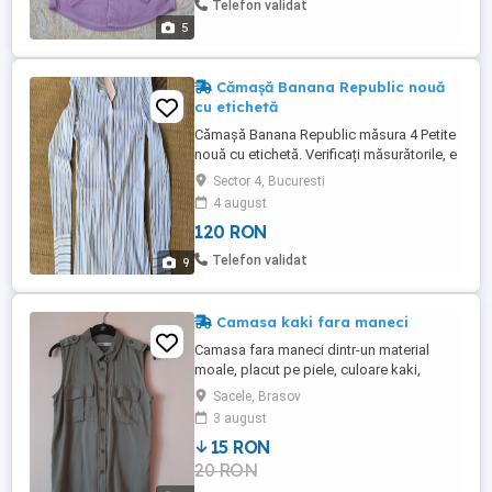
Telefon validat
multumesc frumos)!
5
Cămașă Banana Republic nouă
cu etichetă
Cămașă Banana Republic măsura 4 Petite
nouă cu etichetă. Verificați măsurătorile, e
potrivită pentru un S-M. Material subțire,
Sector 4, Bucuresti
elastic. Model din anul 2016, cumpărată
4 august
din State. Depozitată corespunzător.
120 RON
Telefon validat
9
Camasa kaki fara maneci
Camasa fara maneci dintr-un material
moale, placut pe piele, culoare kaki,
marca Sinsay. Marimea S. Stare foarte
Sacele, Brasov
buna.
3 august
15 RON
20 RON