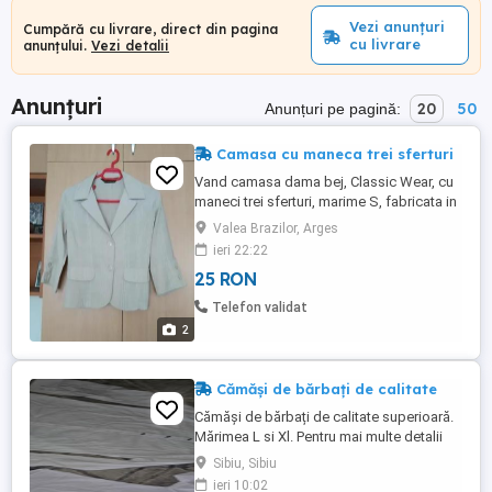
Vezi anunțuri
Cumpără cu livrare, direct din pagina
cu livrare
anunțului.
Vezi detalii
Anunțuri
20
50
Anunțuri pe pagină:
Camasa cu maneca trei sferturi
Vand camasa dama bej, Classic Wear, cu
maneci trei sferturi, marime S, fabricata in
Romania, purtata o singura data. Predare
Valea Brazilor, Arges
personala în Valea Brazilor judet Argeș
ieri 22:22
sau imprejurimi si ocazional in Bucuresti.
25 RON
Telefon validat
2
Cămăși de bărbați de calitate
Cămăși de bărbați de calitate superioară.
Mărimea L si Xl. Pentru mai multe detalii
despre produs puneți întrebări
Sibiu, Sibiu
ieri 10:02