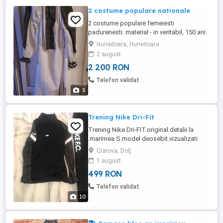
2 costume populare nationale
2 costume populare femeiesti
padurenesti. material - in veritabil, 150 ani.
7 piese (2 camasi, 3 catrinte si 2 sorturi)
Hunedoara, Hunedoara
2 august
2 200 RON
Telefon validat
5
Trening Nike Dri-Fit
Trening Nike Dri-FIT.original.detalii la
.marimea S.model deosebit.vizualizati
anunțurile mele unde se găsesc sute de
Craiova, Dolj
produse originale su deosebite.
1 august
499 RON
Telefon validat
10