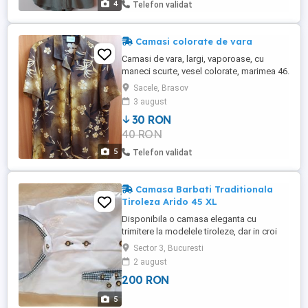
4
Telefon validat
Camasi colorate de vara
Camasi de vara, largi, vaporoase, cu
maneci scurte, vesel colorate, marimea 46.
Pretul este pentru o bucata.
Sacele, Brasov
3 august
30 RON
40 RON
5
Telefon validat
Camasa Barbati Traditionala
Tiroleza Arido 45 XL
Disponibila o camasa eleganta cu
trimitere la modelele tiroleze, dar in croi
modern si elegant, material deosebit,
Sector 3, Bucuresti
casa de moda austriaca Arido. Ein Lebed
2 august
in Tracht. Nou, in ambalaj original
200 RON
nedescfacut. Marimea 45, XL. Locatie
depozitare Petrosani. Trimit si in tara prin
5
curier cu verificare. Fara ...