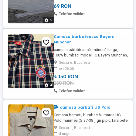
69 RON
Telefon validat
5
Camasa barbateasca Bayern
Munchen
camasa bărbătească, mânecă lunga,
100% bumbac, model FC Bayern München,
originala,stare impecabila.
Sector 6, Bucuresti
ieri 06:55
150 RON
180 RON
4
Telefon validat
camasa barbati US Polo
Camasa barbati, bumbac %, marca US
Polo marimea (S 37-38 ) gri pipit, fara pete
sau defecte, pret 70 ron bucata. Camasa
Sector 1, Bucuresti
gri pipit Polo, este marimea 37-38 (S)
4 august