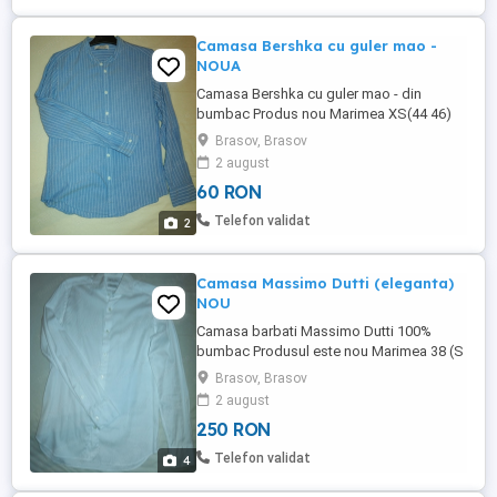
Camasa Bershka cu guler mao -
NOUA
Camasa Bershka cu guler mao - din
bumbac Produs nou Marimea XS(44 46)
Pret 60 lei
Brasov, Brasov
2 august
60 RON
Telefon validat
2
Camasa Massimo Dutti (eleganta)
NOU
Camasa barbati Massimo Dutti 100%
bumbac Produsul este nou Marimea 38 (S
M) Stil elegant (cambrata) Pret 250 lei
Brasov, Brasov
2 august
250 RON
Telefon validat
4