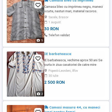
Camasa bleo cu imprimeu
Camasa bleo cu imprimeu negru, maneci
scurte, nasturi mari, material racoros.
Marimea L Stare buna.
Sacele, Brasov
1 august
30 RON
Telefon validat
5
IE barbateasca
IE barbateasca, vechime aprox 50 ani Se
purta in ziua casatoriei de catre mire
Marime 52-54
Popesti-Leordeni, Ilfov
30 iulie
2 500 RON
2
Camasi masura 44, cu maneci
lungi pentru femei