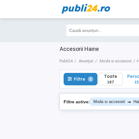
publi
24
.ro
Toate
Perso
Filtre
2
187
150
Accesorii Haine
Publi24
Anunțuri
Moda si accesorii
H
Toate
Pers
Filtre
2
187
15
→
Filtre active:
Moda si accesorii
Ha