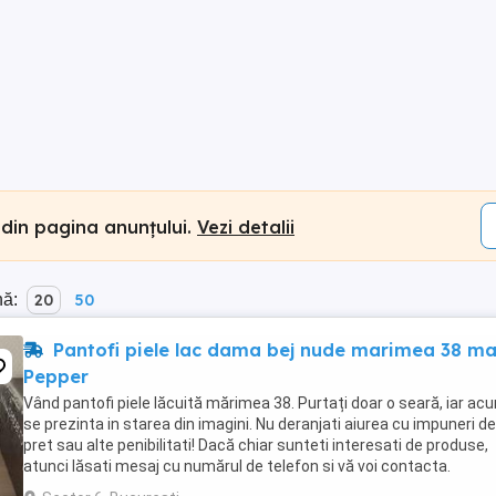
 din pagina anunțului.
Vezi detalii
nă:
20
50
Pantofi piele lac dama bej nude marimea 38 m
Pepper
Vând pantofi piele lăcuită mărimea 38. Purtați doar o seară, iar ac
se prezinta in starea din imagini. Nu deranjati aiurea cu impuneri de
pret sau alte penibilitati! Dacă chiar sunteti interesati de produse,
atunci lăsati mesaj cu numărul de telefon si vă voi contacta.
Multumesc!