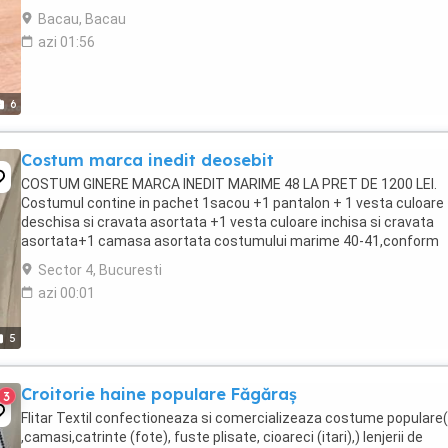
Bacau, Bacau
azi 01:56
6
Costum marca inedit deosebit
COSTUM GINERE MARCA INEDIT MARIME 48 LA PRET DE 1200 LEI.
Costumul contine in pachet 1sacou +1 pantalon + 1 vesta culoare
deschisa si cravata asortata +1 vesta culoare inchisa si cravata
asortata+1 camasa asortata costumului marime 40-41,conform
fotografiilor adaugate anuntului. Pentru informatii suplimentare ...
Sector 4, Bucuresti
azi 00:01
5
Croitorie haine populare Făgăraș
3
Flitar Textil confectioneaza si comercializeaza costume populare( 
,camasi,catrinte (fote), fuste plisate, cioareci (itari),) lenjerii de