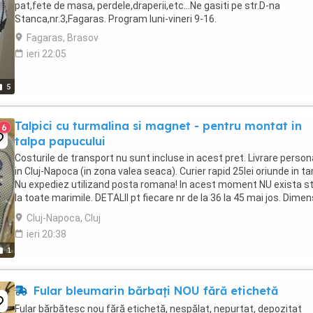
pat,fete de masa, perdele,draperii,etc...Ne gasiti pe str.D-na
Stanca,nr.3,Fagaras. Program luni-vineri 9-16.
Fagaras, Brasov
ieri 22:05
5
Talpici cu turmalina si magnet - pentru montat in
6
talpa papucului
Costurile de transport nu sunt incluse in acest pret. Livrare person
in Cluj-Napoca (in zona valea seaca). Curier rapid 25lei oriunde in ta
Nu expediez utilizand posta romana! In acest moment NU exista s
la toate marimile. DETALII pt fiecare nr de la 36 la 45 mai jos. Dimen
per marime: 36=23cm 37=23.5cm 38=24cm 39=24.5cm 40=25cm
Cluj-Napoca, Cluj
41=25.5cm 42=26cm 43=26.5cm 44=27cm 45=27.5cm Talpicii ...
ieri 20:38
1
Fular bleumarin bărbați NOU fără etichetă
Fular bărbătesc nou fără etichetă, nespălat, nepurtat, depozitat