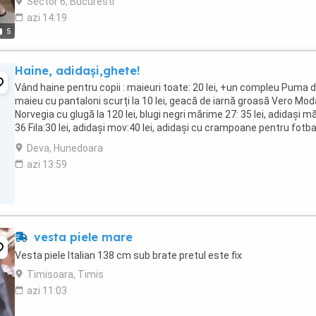
Sector 6, Bucuresti
azi 14:19
5
Haine, adidași,ghete!
Vând haine pentru copii : maieuri toate: 20 lei, +un compleu Puma d
maieu cu pantaloni scurți la 10 lei, geacă de iarnă groasă Vero Mod
Norvegia cu glugă la 120 lei, blugi negri mărime 27: 35 lei, adidași mă
36 Fila:30 lei, adidași mov:40 lei, adidași cu crampoane pentru fotba
mărimea 36: ...
Deva, Hunedoara
azi 13:59
vesta piele mare
Vesta piele Italian 138 cm sub brate pretul este fix
Timisoara, Timis
azi 11:03