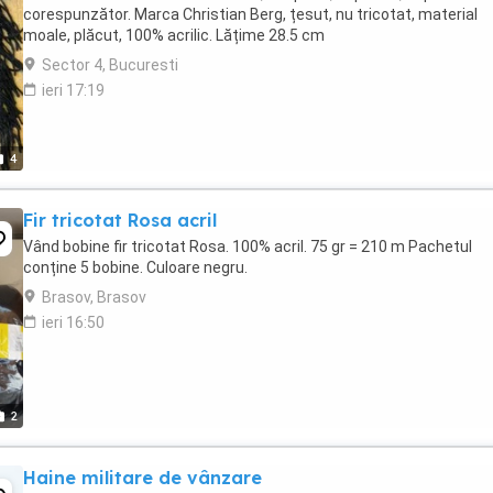
corespunzător. Marca Christian Berg, țesut, nu tricotat, material
moale, plăcut, 100% acrilic. Lățime 28.5 cm
Sector 4, Bucuresti
ieri 17:19
4
Fir tricotat Rosa acril
Vând bobine fir tricotat Rosa. 100% acril. 75 gr = 210 m Pachetul
conține 5 bobine. Culoare negru.
Brasov, Brasov
ieri 16:50
2
Haine militare de vânzare