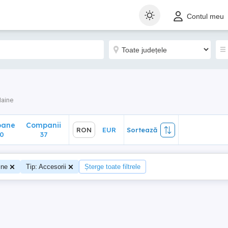
ane
Companii
RON
EUR
Sortează
Contul meu
37
aine
oane
Companii
RON
EUR
Sortează
0
37
ine
Tip: Accesorii
Șterge toate filtrele