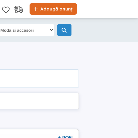
Adaugă anunț
6 RON