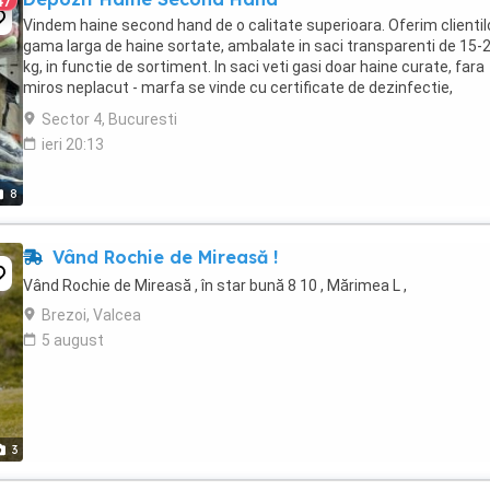
47
Vindem haine second hand de o calitate superioara. Oferim clientil
gama larga de haine sortate, ambalate in saci transparenti de 15-
kg, in functie de sortiment. In saci veti gasi doar haine curate, fara
miros neplacut - marfa se vinde cu certificate de dezinfectie,
dezinsectie, curatare. Transport ...
Sector 4, Bucuresti
ieri 20:13
8
Vând Rochie de Mireasă !
Vând Rochie de Mireasă , în star bună 8 10 , Mărimea L ,
Brezoi, Valcea
5 august
3