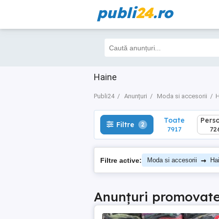
publi
24
.ro
Toate
Perso
Filtre
2
7917
7263
Haine
Publi24
Anunțuri
Moda si accesorii
H
Toate
Pers
Filtre
2
7917
72
→
Filtre active:
Moda si accesorii
Ha
Anunțuri promovat