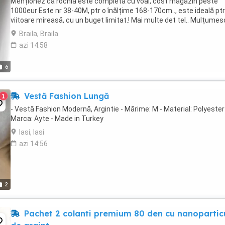
Menționez ca rochia este completă cu voal, cost magazin peste
1000eur Este nr 38-40M, ptr o înălțime 168-170cm.., este ideală ptr
viitoare mireasă, cu un buget limitat.! Mai multe det tel.. Mulțumesc
Braila, Braila
azi 14:58
6
Vestă Fashion Lungă
1
- Vestă Fashion Modernă, Argintie - Mărime: M - Material: Polyester
Marca: Ayte - Made in Turkey
Iasi, Iasi
azi 14:56
2
Pachet 2 colanti premium 80 den cu nanopartic