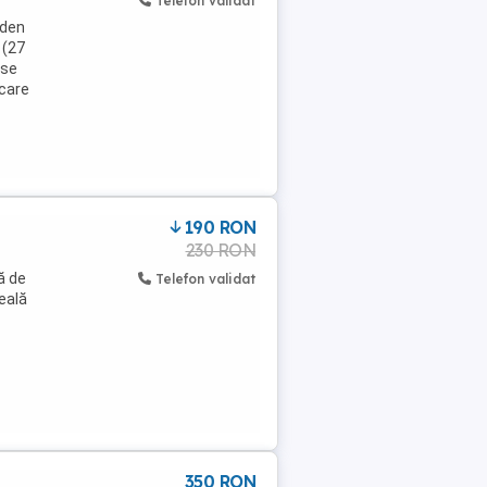
Telefon validat
 den
i (27
 se
 care
190 RON
230 RON
ă de
Telefon validat
șeală
350 RON