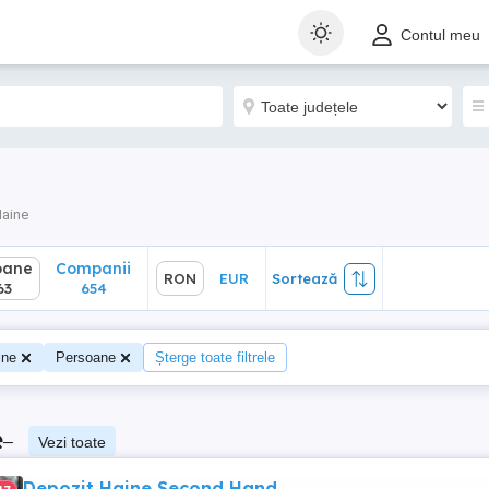
ane
Companii
RON
EUR
Sortează
Contul meu
654
aine
oane
Companii
RON
EUR
Sortează
63
654
ine
Persoane
Șterge toate filtrele
e
–
Vezi toate
Depozit Haine Second Hand