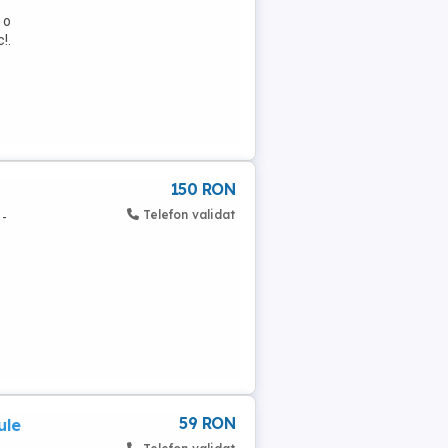
 o
!.
150 RON
Telefon validat
 -
59 RON
ule