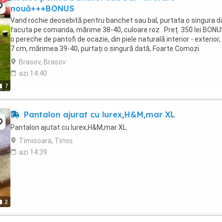
nouă+++BONUS
Vand rochie deosebită pentru banchet sau bal, purtata o singura d
facuta pe comanda, mărime 38-40, culoare roz . Preț. 350 lei BONUS 
o pereche de pantofi de ocazie, din piele naturală interior - exterior,
7 cm, mărimea 39-40, purtați o singură dată, Foarte Comozi
Brasov, Brasov
azi 14:40
7
Pantalon ajurat cu lurex,H&M,mar XL
Pantalon ajutat cu lurex,H&M,mar XL.
Timisoara, Timis
azi 14:39
2