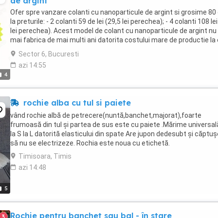
de argint
Ofer spre vanzare colanti cu nanoparticule de argint si grosime 80
la preturile: - 2 colanti 59 de lei (29,5 lei perechea); - 4 colanti 108 le
lei perechea). Acest model de colant cu nanoparticule de argint nu
mai fabrica de mai multi ani datorita costului mare de productie la
producatorul ...
Sector 6, Bucuresti
azi 14:55
4
rochie alba cu tul si paiete
vând rochie albă de petrecere(nuntă,banchet,majorat),foarte
frumoasă din tul și partea de sus este cu paiete .Mărime universal
la S la L datorită elasticului din spate Are jupon dedesubt și căptu
să nu se electrizeze. Rochia este noua cu etichetă.
Timisoara, Timis
azi 14:48
5
Rochie pentru banchet sau bal - în stare
3