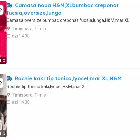
Camasa noua H&M,XLbumbac creponat
fucsia,oversize,lunga
Camasa oversize bumbac creponat fucsia,lunga,H&M,mar XL
Timisoara, Timis
azi 14:38
2
Rochie kaki tip tunica,lyocel,mar XL,H&M
Rochie tip tunica kaki,lyocel,H&M,mar XL
Timisoara, Timis
azi 14:38
1