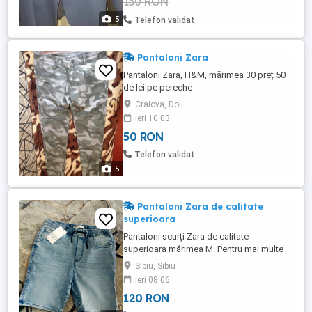
150 RON
5
Telefon validat
Pantaloni Zara
Pantaloni Zara, H&M, mărimea 30 preț 50
de lei pe pereche
Craiova, Dolj
ieri 10:03
50 RON
Telefon validat
5
Pantaloni Zara de calitate
superioara
Pantaloni scurți Zara de calitate
superioara mărimea M. Pentru mai multe
detalii despre acest produs puneți
Sibiu, Sibiu
întrebări.
ieri 08:06
120 RON