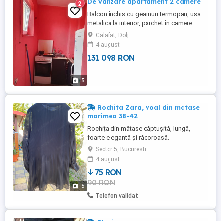
De vanzare apartament 2 camere
2
Balcon închis cu geamuri termopan, usa
metalica la interior, parchet în camere
Calafat, Dolj
4 august
131 098 RON
5
Rochita Zara, voal din matase
marimea 38-42
Rochița din mătase căptușită, lungă,
foarte elegantă și răcoroasă.
Sector 5, Bucuresti
4 august
75 RON
90 RON
5
Telefon validat