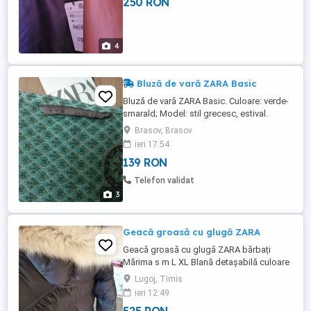
250 RON
4
Bluză de vară ZARA Basic
Bluză de vară ZARA Basic. Culoare: verde-
smarald; Model: stil grecesc, estival.
Mărime: M. Trimit colet în țară. Mulțumesc
Brasov, Brasov
ieri 17:54
139 RON
Telefon validat
3
Geacă groasă cu glugă ZARA
Geacă groasă cu glugă ZARA bărbați
Mărima s m L XL Blană detașabilă culoare
negru gri inchis
Lugoj, Timis
ieri 12:49