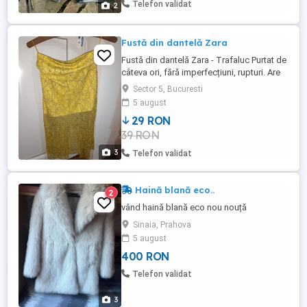
Telefon validat
2
Fustă din dantelă Zara
Fustă din dantelă Zara - Trafaluc Purtat de
câteva ori, fără imperfecțiuni, rupturi. Are
căptușeală și crăpătură la spate Culoare:
Sector 5, Bucuresti
Galben Material: Dantelă Mărime: M Preț:
5 august
29 Lei (Negociabil)
29 RON
39 RON
3
Telefon validat
Haină blană eco..
2
vând haină blană eco nou nouță
Sinaia, Prahova
5 august
400 RON
Telefon validat
3