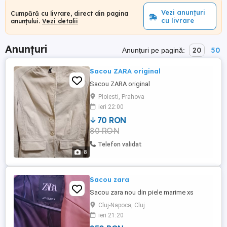
Vezi anunțuri
Cumpără cu livrare, direct din pagina
cu livrare
anunțului.
Vezi detalii
Anunțuri
20
50
Anunțuri pe pagină:
Sacou ZARA original
Sacou ZARA original
Ploiesti, Prahova
ieri 22:00
70 RON
80 RON
Telefon validat
8
Sacou zara
Sacou zara nou din piele marime xs
Cluj-Napoca, Cluj
ieri 21:20