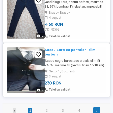
vand blugi Zara, pentru barbati, marimea
38, 99% bumbac 1% elastan, impecabili
(ca noi)! circumferinta talie: 86 cm
Brasov, Brasov
lungime: 108 cm
4 august
60 RON
70 RON
7
Telefon validat
Sacou Zara cu pantaloni slim
barbati
Sacou negru barbatesc croiala slim-fit
ZARA : marime 48 (pentru tineri 16-18 ani)
Prindere: 2 nasturi Culoarea black Croiala :
Sector 1, Bucuresti
Slim-Fit Dimensiuni în cm: Lungime
3 august
mânecă 65cm Lățime umeri (spate)
230 RON
42,5cm Bust 102cm Lungime sacou 70cm
Pantalon barbatesc CELIO: marime 38
Telefon validat
7
Buzunare : 2 in fata 2 in ...
›
‹
1
2
3
4