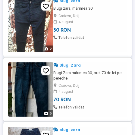
Blugi zara
Blugi zara, mărimea 30
Craiova, Dolj
4 august
30 RON
Telefon validat
2
Blugi Zara
Blugi Zara mărimea 30, preț 70 de lei pe
pereche
Craiova, Dolj
4 august
70 RON
Telefon validat
5
blugi zara