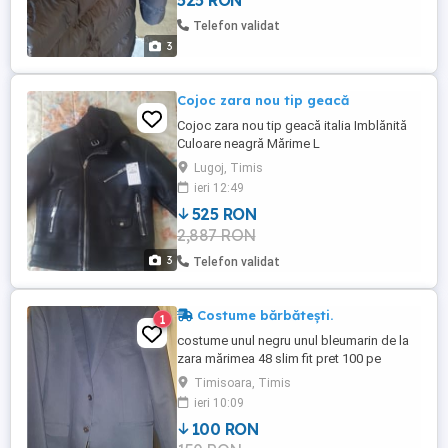
525 RON
Telefon validat
3
Cojoc zara nou tip geacă
Cojoc zara nou tip geacă italia Imblănită
Culoare neagră Mărime L
Lugoj, Timis
ieri 12:49
525 RON
2,887 RON
3
Telefon validat
Costume bărbătești.
1
costume unul negru unul bleumarin de la
zara mărimea 48 slim fit pret 100 pe
bucata.costum negru lucios mărime
Timisoara, Timis
52,negru mat56,preț 100.
ieri 10:09
100 RON