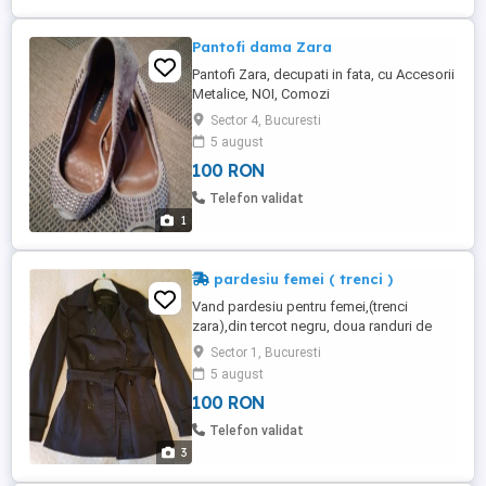
Pantofi dama Zara
Pantofi Zara, decupati in fata, cu Accesorii
Metalice, NOI, Comozi
Sector 4, Bucuresti
5 august
100 RON
Telefon validat
1
pardesiu femei ( trenci )
Vand pardesiu pentru femei,(trenci
zara),din tercot negru, doua randuri de
nasturi,stare foarte buna, marimea 32-34.
Sector 1, Bucuresti
5 august
100 RON
Telefon validat
3