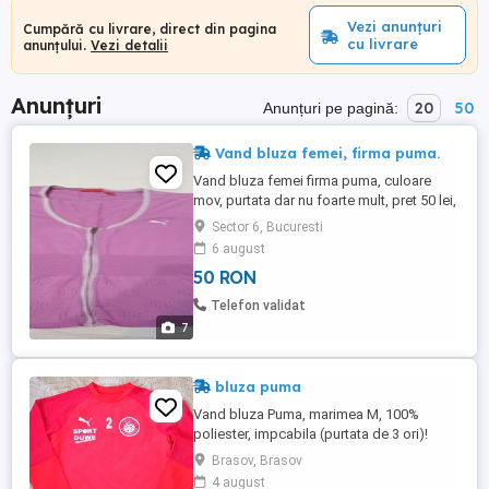
Vezi anunțuri
Cumpără cu livrare, direct din pagina
cu livrare
anunțului.
Vezi detalii
Anunțuri
20
50
Anunțuri pe pagină:
Vand bluza femei, firma puma.
Vand bluza femei firma puma, culoare
mov, purtata dar nu foarte mult, pret 50 lei,
cu predare personala in Bucuresti cartierul
Sector 6, Bucuresti
Militari sector 6.
6 august
50 RON
Telefon validat
7
bluza puma
Vand bluza Puma, marimea M, 100%
poliester, impcabila (purtata de 3 ori)!
circumferinta talie: 102 cm lungime: 70 71
Brasov, Brasov
cm piept: 55 cm lungime maneca de la
4 august