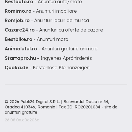
Bestauto.ro
- Anunturi auto/moto
Romimo.ro
- Anunturi imobiliare
Romjob.ro
- Anunturi locuri de munca
Cazare24.ro
- Anunturi cu oferte de cazare
Bestbike.ro
- Anunturi moto
Animalutul.ro
- Anunturi gratuite animale
Startapro.hu
- Ingyenes Apróhirdetés
Quoka.de
- Kostenlose Kleinanzeigen
© 2026 Publi24 Digital S.R.L. | Bulevardul Dacia nr 34,
Oradea 410346, Romania | Tax ID: RO20201084 -
site de
anunturi gratuite
26.08.06.c0c206c