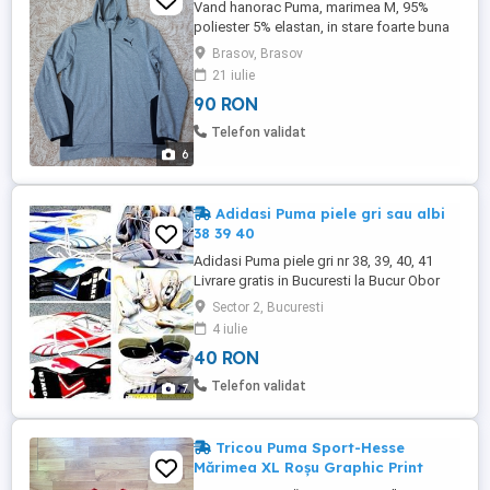
Vand hanorac Puma, marimea M, 95%
poliester 5% elastan, in stare foarte buna
(fara defecte sau urme de uzura)
Brasov, Brasov
circumferinta talie: 106 cm lungime
21 iulie
fermuar: 68 cm piept: 55 cm lungime
90 RON
maneca de la subbrat: 50 cm latime umeri:
45 cm Va rog frumos sa masurati un alt
Telefon validat
hanorac si sa faceti comparatie cu
6
dimensiunile ...
Adidasi Puma piele gri sau albi
38 39 40
Adidasi Puma piele gri nr 38, 39, 40, 41
Livrare gratis in Bucuresti la Bucur Obor
sau prin curier. Telefon . Peste 5 produse
Sector 2, Bucuresti
din anunturi 10% reducere.
4 iulie
40 RON
Telefon validat
7
Tricou Puma Sport-Hesse
Mărimea XL Roșu Graphic Print