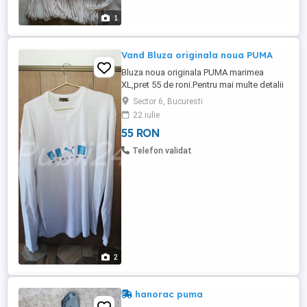
1
Vand Bluza originala noua PUMA
Bluza noua originala PUMA marimea
XL,pret 55 de roni.Pentru mai multe detalii
sunati-ma.Vizitati si restul anunturilor mele
Sector 6, Bucuresti
poate va interesaza ceva.
22 iulie
55 RON
Telefon validat
2
hanorac puma