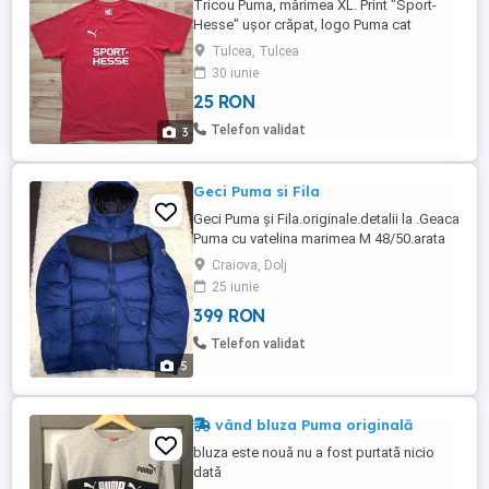
Tricou Puma, mărimea XL. Print "Sport-
Hesse" ușor crăpat, logo Puma cat
deasupra. 100% bumbac. Îi lipseste
Tulcea, Tulcea
eticheta de jos. Stare bună.
30 iunie
25 RON
Telefon validat
3
Geci Puma si Fila
Geci Puma și Fila.originale.detalii la .Geaca
Puma cu vatelina marimea M 48/50.arata
impecabil.Geaca Fila cu puf marimea
Craiova, Dolj
XXL.gecile au fost decât probate.pretul
25 iunie
este pe o bucata.vizualizati anunțurile
399 RON
mele unde se găsesc doar produse
originale.
Telefon validat
5
vând bluza Puma originală
bluza este nouă nu a fost purtată nicio
dată