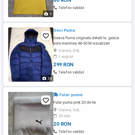
60 RON
Va rog frumos sa masurati alt tricou si sa
faceti comparatie cu dimensiunile scrise
Telefon validat
de mine (va multumesc ...
5
Geci Puma
Geaca Puma originala.detalii la .geaca
este marimea 48-50 M.vizualizati
anunțurile mele unde se găsesc sute de
Craiova, Dolj
produse originale și deosebite.
1 august
299 RON
Telefon validat
10
Fular puma
Fular puma preț 20 de lei
Craiova, Dolj
25 iulie
20 RON
Telefon validat