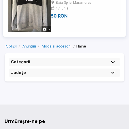
Baia Sprie, Maramures
17 iunie
50 RON
3
Publi24
Anunțuri
Moda si accesorii
Haine
Categorii
Județe
Urmărește-ne pe