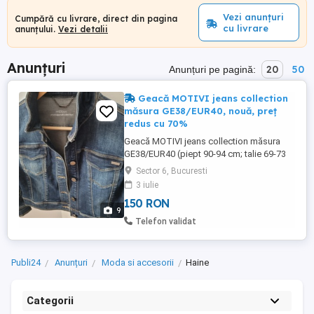
Vezi anunțuri
Cumpără cu livrare, direct din pagina
cu livrare
anunțului.
Vezi detalii
Anunțuri
20
50
Anunțuri pe pagină:
Geacă MOTIVI jeans collection
măsura GE38/EUR40, nouă, preț
redus cu 70%
Geacă MOTIVI jeans collection măsura
GE38/EUR40 (piept 90-94 cm; talie 69-73
cm), din denim de bumbac strech,
Sector 6, Bucuresti
prespălare albastru marin închis, închidere
3 iulie
cu nasturi metalici, buzunare cu clapă pe
150 RON
piept, guler clasic. Lungime până
9
deasupra taliei, mâneci trei sferturi cu
Telefon validat
manșete cu nasturi. Geaca este ...
Publi24
Anunțuri
Moda si accesorii
Haine
Categorii