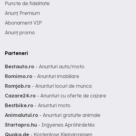
Puncte de fidelitate
Anunț Premium
Abonament VIP
Anunț promo
Parteneri
Bestauto.ro
- Anunturi auto/moto
Romimo.ro
- Anunturi imobiliare
Romjob.ro
- Anunturi locuri de munca
Cazare24.ro
- Anunturi cu oferte de cazare
Bestbike.ro
- Anunturi moto
Animalutul.ro
- Anunturi gratuite animale
Startapro.hu
- Ingyenes Apróhirdetés
Quoka.de
- Kostenlose Kleinanzeigen