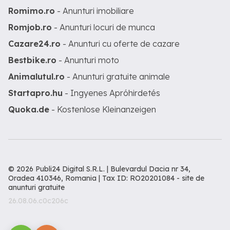
Romimo.ro
- Anunturi imobiliare
Romjob.ro
- Anunturi locuri de munca
Cazare24.ro
- Anunturi cu oferte de cazare
Bestbike.ro
- Anunturi moto
Animalutul.ro
- Anunturi gratuite animale
Startapro.hu
- Ingyenes Apróhirdetés
Quoka.de
- Kostenlose Kleinanzeigen
© 2026 Publi24 Digital S.R.L. | Bulevardul Dacia nr 34,
Oradea 410346, Romania | Tax ID: RO20201084 -
site de
anunturi gratuite
26.08.06.c0c206c