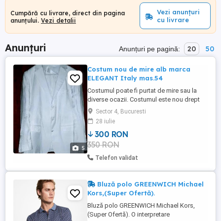
Vezi anunțuri
Cumpără cu livrare, direct din pagina
cu livrare
anunțului.
Vezi detalii
Anunțuri
20
50
Anunțuri pe pagină:
Costum nou de mire alb marca
ELEGANT Italy mas.54
Costumul poate fi purtat de mire sau la
diverse ocazii. Costumul este nou drept
dovada cine il cumpara trebuie sa
Sector 4, Bucuresti
ajusteze lungimea pantalonului si sa-i
28 iulie
puna rejansa. Calitate Lux,marca Elegant
300 RON
Italia mas. 54. Necesita calcare
350 RON
profesionala fiind sifonat in sifonier.
5
Telefon validat
Bluză polo GREENWICH Michael
Kors,(Super Ofertă).
Bluză polo GREENWICH Michael Kors,
(Super Ofertă). O interpretare