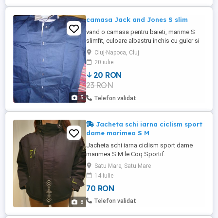
camasa Jack and Jones S slim
vand o camasa pentru baieti, marime S
slimfit, culoare albastru inchis cu guler si
mansete albe, este o camasa marca Jack
Cluj-Napoca, Cluj
and Jones premium, foarte frumosa si
20 iulie
moderna, la umeri are 44cm, lungime
20 RON
74cm, circumferinta 96cm, maneca are
23 RON
64cm lungime, stare foarte buna
5
Telefon validat
Jacheta schi iarna ciclism sport
dame marimea S M
Jacheta schi iarna ciclism sport dame
marimea S M le Coq Sportif.
Satu Mare, Satu Mare
14 iulie
70 RON
Telefon validat
8