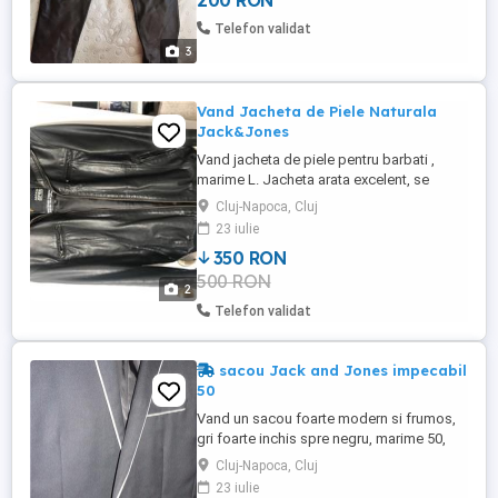
200 RON
Telefon validat
3
Vand Jacheta de Piele Naturala
Jack&Jones
Vand jacheta de piele pentru barbati ,
marime L. Jacheta arata excelent, se
poate vedea in Cluj Napoca.
Cluj-Napoca, Cluj
23 iulie
350 RON
500 RON
2
Telefon validat
sacou Jack and Jones impecabil
50
Vand un sacou foarte modern si frumos,
gri foarte inchis spre negru, marime 50,
marca Jack and Jones Premium, un
Cluj-Napoca, Cluj
nasture in fata si 4 nasturi la mansete,
23 iulie