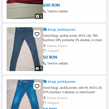
Mall Timișoara). Purtată doar de 2 ori, în
600 RON
stare foarte bună, fără defecte. Detalii: -
Mărimea 32 - Lungă, până în pământ -
Telefon validat
Ajustată ...
6
blugi jack&jones
Vand blugi Jack&Jones, W33 L36, 78%
bumbac 28% poliester 2% elastan, in stare
foarte buna! circumferinta talie: 86 cm
Brasov, Brasov
lungime: 114 cm Va rog frumos sa
4 august
masurati o alta pereche de pantaloni si sa
50 RON
faceti comparatie cu dimensiunile scrise
de mine (va multumesc frumos)!
Telefon validat
5
blugi jack&jones
Vand blugi Jack&Jones, slim fit, W33 L34,
97% bumbac 3 elastan, in stare buna!
circumferinta talie: 86 cm lungime: 106 cm
Brasov, Brasov
Va rog frumos sa masurati o alta pereche
4 august
de pantaloni si sa faceti comparatie cu