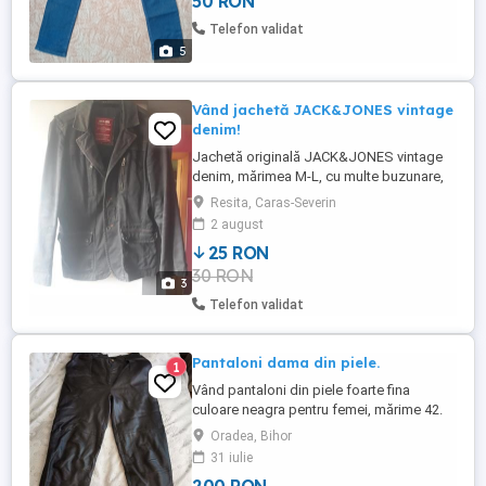
50 RON
dimensiunile scrise de mine (va
multumesc frumos)!
Telefon validat
5
Vând jachetă JACK&JONES vintage
denim!
Jachetă originală JACK&JONES vintage
denim, mărimea M-L, cu multe buzunare,
culoare negru, design deosebit!
Resita, Caras-Severin
2 august
25 RON
30 RON
3
Telefon validat
Pantaloni dama din piele.
1
Vând pantaloni din piele foarte fina
culoare neagra pentru femei, mărime 42.
Oradea, Bihor
31 iulie