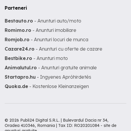
Parteneri
Bestauto.ro
- Anunturi auto/moto
Romimo.ro
- Anunturi imobiliare
Romjob.ro
- Anunturi locuri de munca
Cazare24.ro
- Anunturi cu oferte de cazare
Bestbike.ro
- Anunturi moto
Animalutul.ro
- Anunturi gratuite animale
Startapro.hu
- Ingyenes Apróhirdetés
Quoka.de
- Kostenlose Kleinanzeigen
© 2026 Publi24 Digital S.R.L. | Bulevardul Dacia nr 34,
Oradea 410346, Romania | Tax ID: RO20201084 -
site de
anunturi gratuite