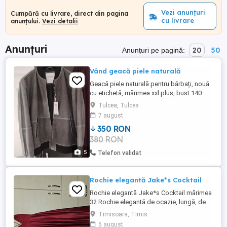
Vezi anunțuri
Cumpără cu livrare, direct din pagina
cu livrare
anunțului.
Vezi detalii
Anunțuri
20
50
Anunțuri pe pagină:
Vând geacă piele naturală
Geacă piele naturală pentru bărbați, nouă
cu etichetă, mărimea xxl plus, bust 140
cm.
Tulcea, Tulcea
7 august
350 RON
380 RON
5
Telefon validat
Rochie elegantă Jake*s Cocktail
Rochie elegantă Jake*s Cocktail mărimea
32 Rochie elegantă de ocazie, lungă, de
culoare roșie, marca Jake*s Cocktail,
Timisoara, Timis
cumpărată din Peek & Cloppenburg (Iulius
5 august