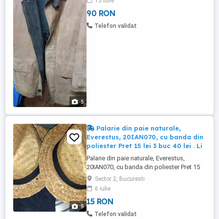
15 iulie
URBNDIST - 90 RON Haina piele naturala -
90 RON
marimea XL - Buxter 175 RON Haina piele
naturala - marimea XL - Pall Mall 250 RON
Telefon validat
Haina piele naturala - ...
5
Palarie din paie naturale,
Everestus, 20IAN070, cu banda din
poliester Pret 15 lei 3 buc 40 lei . Li
Palarie din paie naturale, Everestus,
20IAN070, cu banda din poliester Pret 15
lei 3 buc 40 lei . Livrare gratis in Bucuresti
Sector 2, Bucuresti
la Bucur Obor sau prin curier. Telefon
6 iulie
Peste 5 produse din anunturi 10%
15 RON
reducere.
5
Telefon validat