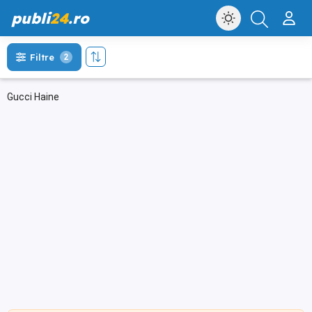
publi
24
.ro
Filtre
2
Gucci Haine