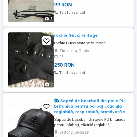
99 RON
Telefon validat
5
rochie Gucci vintage
rochie Gucci vintage bumbac
Timisoara, Timis
25 iulie
250 RON
Telefon validat
7
Sapcă de baseball din piele PU
britanică pentru bărbați, căciulă
reglabilă, respirabilă, primăvară v
Sapcă de baseball din piele PU britanică
pentru bărbați, căciulă reglabilă,
respirabilă, primăvară vară toamnă iarnă.
Sector 2, Bucuresti
Livrare gratis in Bucuresti la Bucur Obor