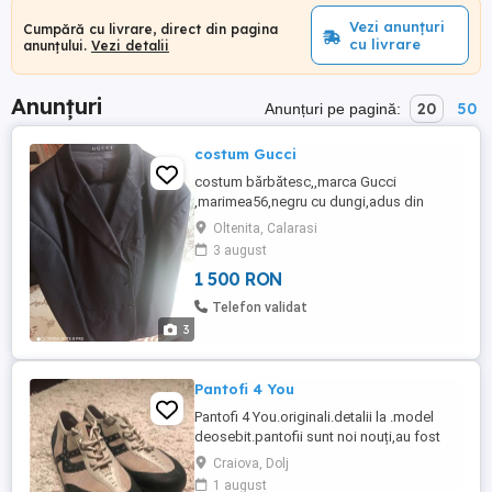
Vezi anunțuri
Cumpără cu livrare, direct din pagina
cu livrare
anunțului.
Vezi detalii
Anunțuri
20
50
Anunțuri pe pagină:
costum Gucci
costum bărbătesc,,marca Gucci
,marimea56,negru cu dungi,adus din
America,folosit de puține ori .in stare
Oltenita, Calarasi
foarte buna
3 august
1 500 RON
Telefon validat
3
Pantofi 4 You
Pantofi 4 You.originali.detalii la .model
deosebit.pantofii sunt noi nouți,au fost
decât probati.marimea 45sau lungimea
Craiova, Dolj
talpicului de 29cm.vizualizati anunțurile
1 august