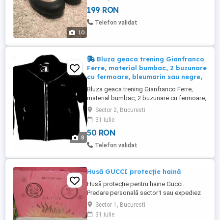
mele unde se găsesc doar produse
199 RON
originale.
Telefon validat
10
Bluza geaca trening Gianfranco
Ferre, material bumbac, 2 buzunare
cu fermoare, bleumarin sau negre,
Bluza geaca trening Gianfranco Ferre,
material bumbac, 2 buzunare cu fermoare,
bleumarin sau negre, lungime 63 cm,
Sector 2, Bucuresti
latime 50 cm. Livrare gratis in Bucuresti la
31 iulie
Bucur Obor sau prin curier. Telefon Peste 5
50 RON
produse din anunturi 10% reducere.
8
Telefon validat
Husă GUCCI protecție haină
Husă protecție pentru haine Gucci.
Predare personală sector1 sau expediez
doar prin poșta română cu 22 lei. Vizitați și
Sector 1, Bucuresti
celelalte anunțuri din lista mea.
31 iulie