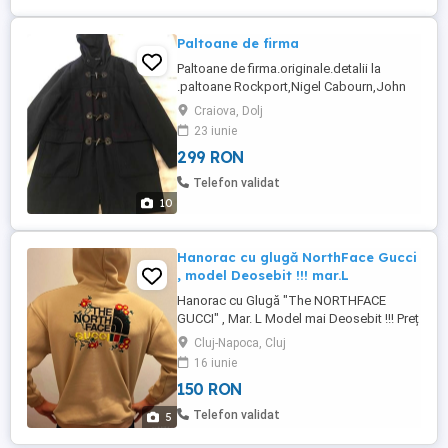
Paltoane de firma
Paltoane de firma.originale.detalii la
.paltoane Rockport,Nigel Cabourn,John
Rocha,H&M,Clockhouse toate sunt
Craiova, Dolj
marimea L.pretul este pe o
23 iunie
bucata.vizualizati anunțurile mele unde se
299 RON
găsesc numai produse originale.
Telefon validat
10
Hanorac cu glugă NorthFace Gucci
, model Deosebit !!! mar.L
Hanorac cu Glugă "The NORTHFACE
GUCCI" , Mar. L Model mai Deosebit !!! Preț
150 lei. Orice produs se vinde Doar Aici
Cluj-Napoca, Cluj
local cu PROBA . Fără trimis în țară și fără
16 iunie
Negocieri
150 RON
Telefon validat
5