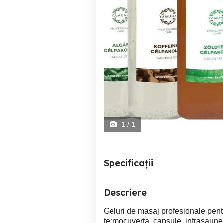
1
/ 1
Specificații
Descriere
Geluri de masaj profesionale pentr
termocuverta, capsule, infrasaune 