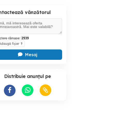
ntactează vânzătorul
ctere rămase:
2939
daugă fișier
?
Mesaj
Distribuie anunțul pe