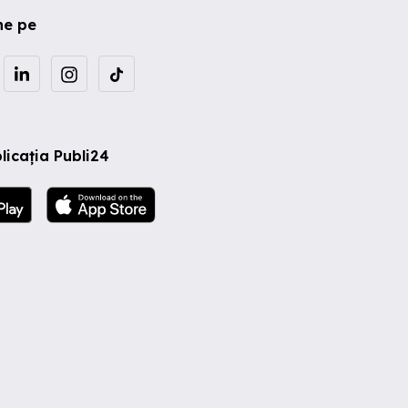
ne pe
licația Publi24