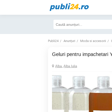
publi
24
.ro
Publi24
Anunțuri
Moda si accesorii
Geluri pentru impachetari
Alba
,
Alba Iulia