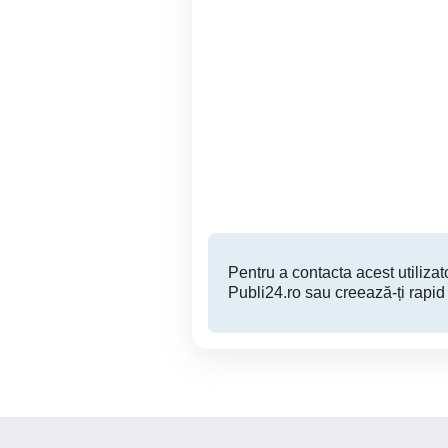
Vand set 10 periute de
Ulei de masaj Yamuna
dinti. Produsele sunt noi
Alba Iulia
35 RON
Pentru a contacta acest utilizato
Publi24.ro sau creează-ți rapid