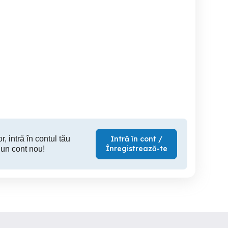
Scaun de masaj pentru
Geluri de ultrasunete
Sport
birouri, scaun cervical
faciale
Alba Iulia
Alba Iulia
A
80 RON
3,100 RON
5
r, intră în contul tău
Intră în cont /
Înregistrează-te
 un cont nou!