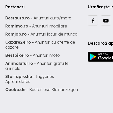
Parteneri
Urmărește-
Bestauto.ro
- Anunturi auto/moto
Romimo.ro
- Anunturi imobiliare
Romjob.ro
- Anunturi locuri de munca
Cazare24.ro
- Anunturi cu oferte de
Descarcă ap
cazare
Bestbike.ro
- Anunturi moto
Animalutul.ro
- Anunturi gratuite
animale
Startapro.hu
- Ingyenes
Apróhirdetés
Quoka.de
- Kostenlose Kleinanzeigen