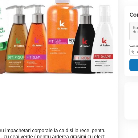
Co
Cara
A
u impachetari corporale la cald si la rece, pentru
- cu ceai verde ( pentru arderea grasimi cu efect