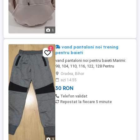
1
vand pantaloni noi trening
2
pentru baieti
vand pantaloni noi pentru baieti Marimi:
98, 104, 110, 116, 122, 128 Pentru
comanda cu transport gratuit scrieti pe
Oradea, Bihor
mesaj Vezi detalii pe imbracaminte copii
azi 14:55
30 RON
Telefon validat
Repostat la fiecare 5 minute
3