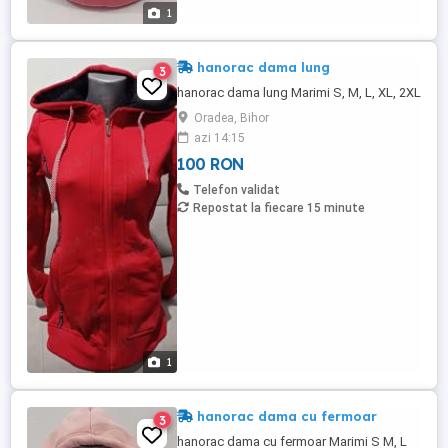
1
hanorac dama lung
3
hanorac dama lung Marimi S, M, L, XL, 2XL
Oradea, Bihor
azi 14:15
100 RON
Telefon validat
Repostat la fiecare 15 minute
1
hanorac dama cu fermoar
3
hanorac dama cu fermoar Marimi S M, L