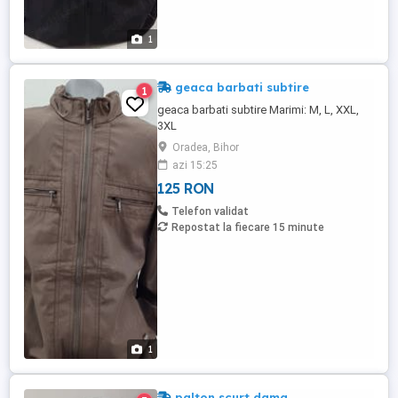
1
geaca barbati subtire
1
geaca barbati subtire Marimi: M, L, XXL,
3XL
Oradea, Bihor
azi 15:25
125 RON
Telefon validat
Repostat la fiecare 15 minute
1
palton scurt dama