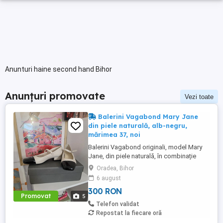
Anunturi haine second hand Bihor
Anunțuri promovate
Vezi toate
Balerini Vagabond Mary Jane
din piele naturală, alb-negru,
mărimea 37, noi
Balerini Vagabond originali, model Mary
Jane, din piele naturală, în combinație
elegantă de alb și negru, mărimea 37, noi,
Oradea, Bihor
nepurtați. Un model clasic reinterpretat
6 august
într-un stil modern, perfect pentru ținute
300 RON
casual, office sau elegante. Realizați din
Promovat
5
piele naturală de calitate, oferă confort și
Telefon validat
un aspect ...
Repostat la fiecare oră