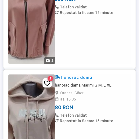
Telefon validat
Repostat la fiecare 15 minute
2
hanorac dama
5
hanorac dama Marimi S M, L XL
Oradea, Bihor
azi 15:05
80 RON
Telefon validat
Repostat la fiecare 15 minute