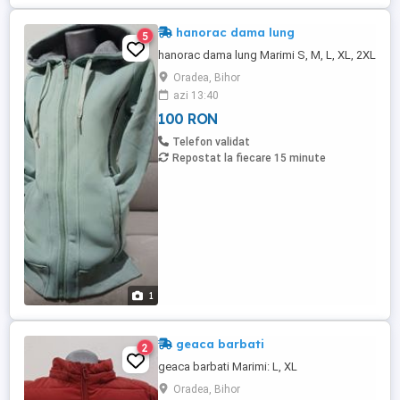
hanorac dama lung
5
hanorac dama lung Marimi S, M, L, XL, 2XL
Oradea, Bihor
azi 13:40
100 RON
Telefon validat
Repostat la fiecare 15 minute
1
geaca barbati
2
geaca barbati Marimi: L, XL
Oradea, Bihor