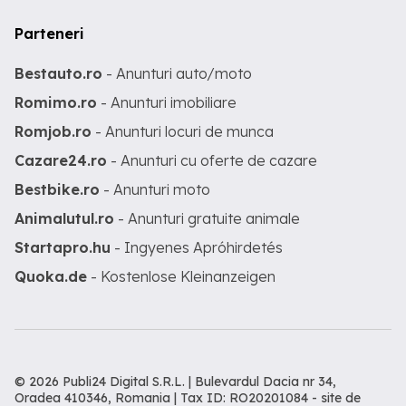
Parteneri
Bestauto.ro
- Anunturi auto/moto
Romimo.ro
- Anunturi imobiliare
Romjob.ro
- Anunturi locuri de munca
Cazare24.ro
- Anunturi cu oferte de cazare
Bestbike.ro
- Anunturi moto
Animalutul.ro
- Anunturi gratuite animale
Startapro.hu
- Ingyenes Apróhirdetés
Quoka.de
- Kostenlose Kleinanzeigen
© 2026 Publi24 Digital S.R.L. | Bulevardul Dacia nr 34,
Oradea 410346, Romania | Tax ID: RO20201084 -
site de