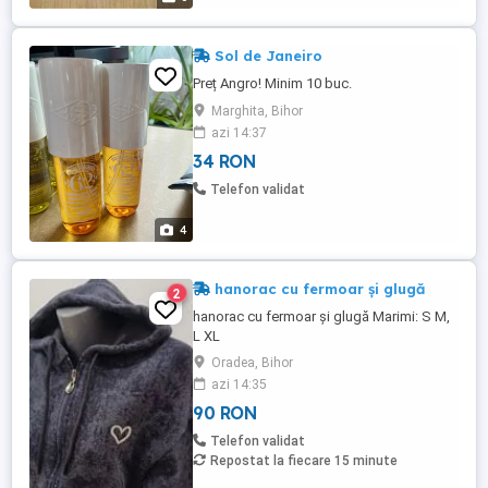
Sol de Janeiro
Preț Angro! Minim 10 buc.
Marghita, Bihor
azi 14:37
34 RON
Telefon validat
4
hanorac cu fermoar și glugă
2
hanorac cu fermoar și glugă Marimi: S M,
L XL
Oradea, Bihor
azi 14:35
90 RON
Telefon validat
Repostat la fiecare 15 minute