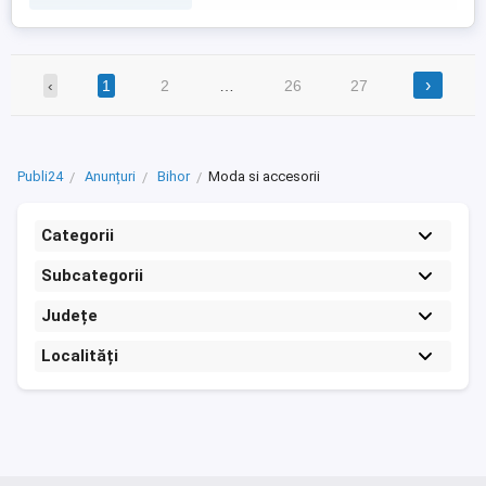
›
‹
1
2
…
26
27
Publi24
Anunțuri
Bihor
Moda si accesorii
Categorii
Subcategorii
Județe
Localități