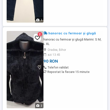
1
hanorac cu fermoar și glugă
2
hanorac cu fermoar și glugă Marimi: S M,
L XL
Oradea, Bihor
azi 13:45
90 RON
Telefon validat
Repostat la fiecare 15 minute
2