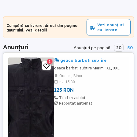
Vezi anunțuri
Cumpără cu livrare, direct din pagina
cu livrare
anunțului.
Vezi detalii
Anunțuri
20
50
Anunțuri pe pagină:
geaca barbati subtire
1
geaca barbati subtire Marimi: XL, 3XL
Oradea, Bihor
azi 15:30
125 RON
Telefon validat
Repostat automat