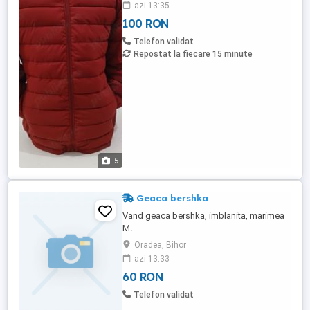
azi 13:35
100 RON
Telefon validat
Repostat la fiecare 15 minute
5
Geaca bershka
Vand geaca bershka, imblanita, marimea
M.
Oradea, Bihor
azi 13:33
60 RON
Telefon validat