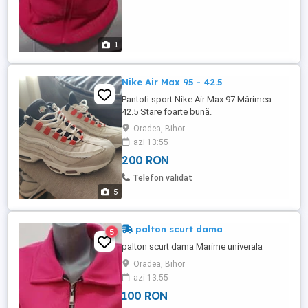
1
Nike Air Max 95 - 42.5
Pantofi sport Nike Air Max 97 Mărimea
42.5 Stare foarte bună.
Oradea, Bihor
azi 13:55
200 RON
Telefon validat
5
palton scurt dama
5
palton scurt dama Marime univerala
Oradea, Bihor
azi 13:55
100 RON