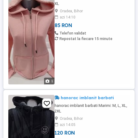
XL
Oradea, Bihor
azi 14:10
85 RON
Telefon validat
Repostat la fiecare 15 minute
1
hanorac imblanit barbati
hanorac imblanit barbati Marimi: M, L, XL,
2XL
Oradea, Bihor
azi 14:05
120 RON