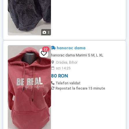
2
hanorac dama
22
hanorac dama Marimi S M, L XL
Oradea, Bihor
azi 14:25
80 RON
Telefon validat
Repostat la fiecare 15 minute