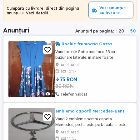
Vezi anunțuri
Cumpără cu livrare, direct din pagina
cu livrare
anunțului.
Vezi detalii
Anunțuri
20
50
Anunțuri pe pagină:
Rochie frumoasa Gotta
Vand rochie Gotta marimea 38 cu
buzunare laterale, in stare foarte
buna.Compozitie poliester si elastan.
Arad, Arad
azi 12:37
75 RON
80 RON
4
Telefon validat
emblema capotă Mercedes-Benz
Vand 2 embleme pentru capota
Mercedes, prețul este pe bucata si este
FIX cumpărătorul din țară își va plăti
Arad, Arad
transportul cu posta simpla sau curierat
azi 11:55