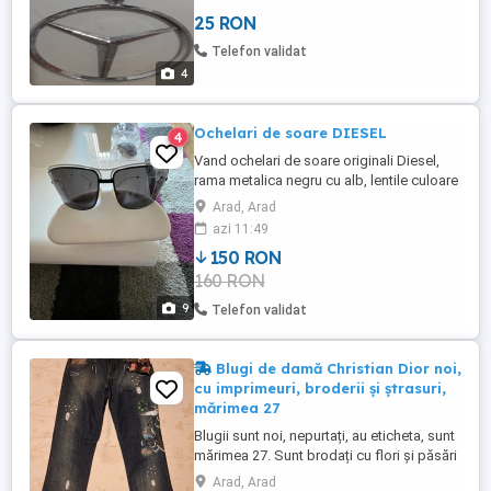
rapid.
25 RON
Telefon validat
4
Ochelari de soare DIESEL
4
Vand ochelari de soare originali Diesel,
rama metalica negru cu alb, lentile culoare
inchisa! Au costat 70 euro, cumpărați din
Arad, Arad
Optica din Italia. Produsul este ca nou! Mai
azi 11:49
include și un set de lentile !
150 RON
160 RON
9
Telefon validat
Blugi de damă Christian Dior noi,
cu imprimeuri, broderii și ștrasuri,
mărimea 27
Blugii sunt noi, nepurtați, au eticheta, sunt
mărimea 27. Sunt brodați cu flori și păsări
și au și câteva imprimeuri de culoare albă
Arad, Arad