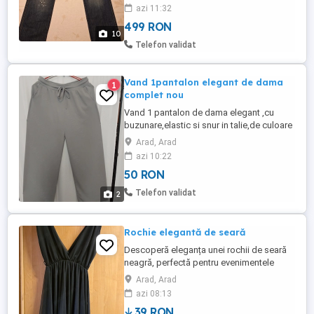
și ștrasuri. Mai multe informații puteți cere
azi 11:32
prin mesaj aici.
499 RON
10
Telefon validat
Vand 1pantalon elegant de dama
1
complet nou
Vand 1 pantalon de dama elegant ,cu
buzunare,elastic si snur in talie,de culoare
gri deschis, marimea XXL (90 cm talie,120
Arad, Arad
cm sold) ,din matase sintetica ,complet
azi 10:22
nou. Nu se sifoneaza ,nu se calca.
50 RON
Telefon validat
2
Rochie elegantă de seară
Descoperă eleganța unei rochii de seară
neagră, perfectă pentru evenimentele
speciale. Realizată din material de înaltă
Arad, Arad
calitate, această rochie este alegerea
azi 08:13
ideală pentru a străluci în serile
39 RON
deosebite.Rochia e nouă, mărimea S, preț