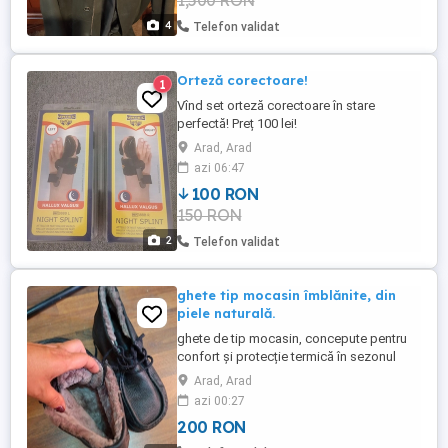
1,500 RON
Courier.
4
Telefon validat
Orteză corectoare!
1
Vînd set orteză corectoare în stare
perfectă! Preț 100 lei!
Arad, Arad
azi 06:47
100 RON
150 RON
2
Telefon validat
ghete tip mocasin îmblănite, din
piele naturală.
ghete de tip mocasin, concepute pentru
confort și protecție termică în sezonul
rece.
Arad, Arad
azi 00:27
200 RON