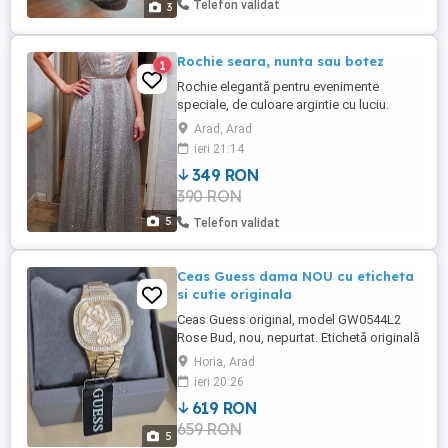
Telefon validat
3
Rochie seara, nunta sau botez
1
Rochie elegantă pentru evenimente
speciale, de culoare argintie cu luciu.
Perfectă pentru ocazii precum baluri,
Arad, Arad
serate, nunți sau botezuri. Purtata o
ieri 21:14
singura data, în stare impecabila. Curățată
349 RON
și pregătită pentru client. Bretelele sunt
390 RON
ajustabile. Marime: se potrivește pentru M
sau L Cupele la ...
5
Telefon validat
Ceas Guess dama NOU cu eticheta
si cutie originala
Ceas Guess original, model GW0544L2
Rose Bud, nou, nepurtat. Etichetă originală
atașată Cutie originală Guess Certificat de
Horia, Arad
garanție inclus Rezistență la apă 3 ATM
ieri 20:26
(30 m) Primit cadou în urmă cu mai puțin
619 RON
de o lună. Nu a fost purtat niciodată.
659 RON
Model elegant, auriu, cu design floral și
5
cristale decorative. ...