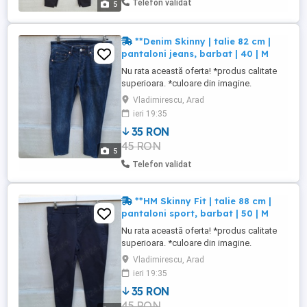
Telefon validat
5
**Denim Skinny | talie 82 cm |
pantaloni jeans, barbat | 40 | M
Nu rata această oferta! *produs calitate
superioara. *culoare din imagine.
*material din imagine. ***stare buna.
Vladimirescu, Arad
produs utilizat. NU FAC SCHIMBURI
ieri 19:35
35 RON
45 RON
5
Telefon validat
**HM Skinny Fit | talie 88 cm |
pantaloni sport, barbat | 50 | M
Nu rata această oferta! *produs calitate
superioara. *culoare din imagine.
*material din imagine. ***stare buna.
Vladimirescu, Arad
produs utilizat. NU FAC SCHIMBURI
ieri 19:35
35 RON
45 RON