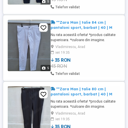
5
Telefon validat
**Zara Man | talie 84 cm |
pantaloni sport, barbat | 40 | M
Nu rata această oferta! *produs calitate
superioara. *culoare din imagine.
*material din imagine. ***stare buna.
Vladimirescu, Arad
produs utilizat. NU FAC SCHIMBURI
ieri 19:35
35 RON
45 RON
5
Telefon validat
**Zara Man | talie 80 cm |
pantaloni sport, barbat | 40 | M
Nu rata această oferta! *produs calitate
superioara. *culoare din imagine.
*material din imagine. ***stare buna.
Vladimirescu, Arad
produs utilizat. NU FAC SCHIMBURI
ieri 19:35
35 RON