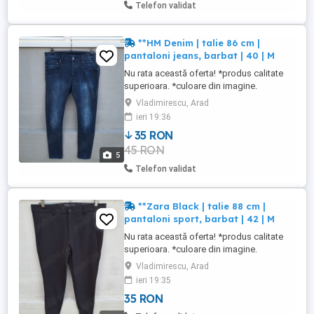
Telefon validat
**HM Denim | talie 86 cm |
pantaloni jeans, barbat | 40 | M
Nu rata această oferta! *produs calitate
superioara. *culoare din imagine.
*material din imagine. ***stare buna.
Vladimirescu, Arad
produs utilizat. NU FAC SCHIMBURI
ieri 19:36
35 RON
45 RON
5
Telefon validat
**Zara Black | talie 88 cm |
pantaloni sport, barbat | 42 | M
Nu rata această oferta! *produs calitate
superioara. *culoare din imagine.
*material din imagine. ***stare buna.
Vladimirescu, Arad
produs utilizat. NU FAC SCHIMBURI
ieri 19:35
35 RON