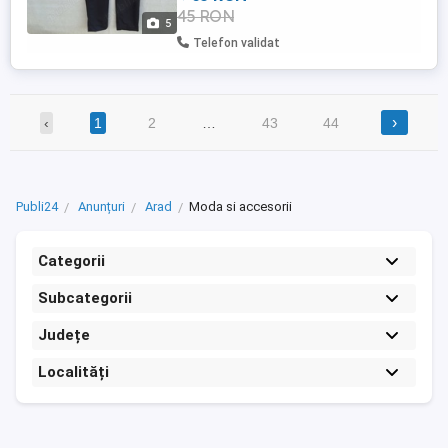
45 RON
5
Telefon validat
›
‹
1
2
…
43
44
Publi24
Anunțuri
Arad
Moda si accesorii
Categorii
Subcategorii
Județe
Localități