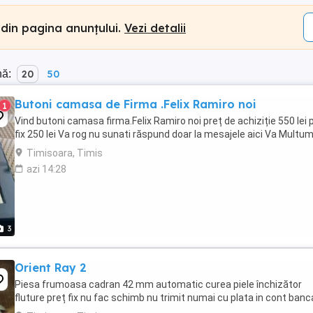
 din pagina anunțului.
Vezi detalii
nă:
20
50
Butoni camasa de Firma .Felix Ramiro noi
1
Vind butoni camasa firma.Felix Ramiro noi preț de achiziție 550 lei 
fix 250 lei Va rog nu sunati răspund doar la mesajele aici Va Multu
Timisoara, Timis
azi 14:28
3
Orient Ray 2
Piesa frumoasa cadran 42 mm automatic curea piele închizător
fluture preț fix nu fac schimb nu trimit numai cu plata in cont banc