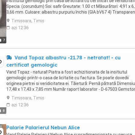
institutul gemologic prin casa de licitatii cu certificat de veridicitat
Specia: (corundum) Soi: safir Greutate: 1.00 ct Măsurători: 4,91 x 6
3,66 mm. Culoare: albastru purpuriu închis (GIA bV67 4) Transparen
transparent Densitatea: ...
Timisoara, Timis
azi 12:36
7
Vand Topaz albastru -21.78 - netratat! - cu
certificat gemologic
Vand Topaz - natural! Piatra a fost achizitionata de la insitiutul
gemologic printr-o casa de licitatie cu factura. Se poate dovedii
originea pietrei si veridicitatea ei. Tăietură: Pernă pătrată Dimensiu
17,48 x 17,43 x 7,85 mm Număr raport laborator - D-67503 Gemsto
type - Topaz Greutatea totală ...
Timisoara, Timis
azi 12:36
8
Palarie Palarierul Nebun Alice
Vand Palarie Palarierul Nebun Alice supradimensionata cu peruca