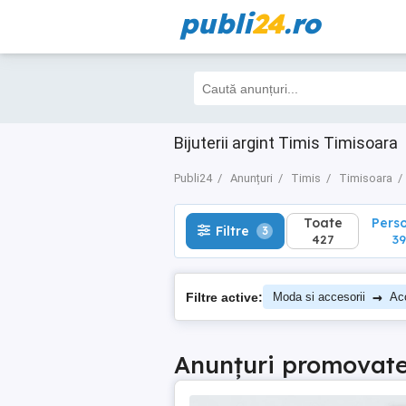
publi
24
.ro
Toate
Perso
Filtre
3
427
395
Bijuterii argint Timis Timisoara
Publi24
Anunțuri
Timis
Timisoara
Toate
Pers
Filtre
3
427
39
→
Filtre active:
Moda si accesorii
Acc
Anunțuri promovat