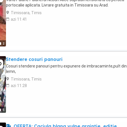
portocalie aplicata. Livrare gratuita in Timisoara su Arad.
Timisoara, Timis
azi 11:41
2
Stendere cosuri panouri
Cosuri stendere panouri pentru expunere de imbracaminte,pult din
lemn,
Timisoara, Timis
azi 11:28
5
OFERTA: Caciula blana vulpe argintie, editie