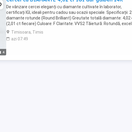
De vânzare cercei eleganți cu diamante cultivate în laborator,
certificați IGI, ideali pentru cadou sau ocazii speciale. Specificații: 2
diamante rotunde (Round Brilliant) Greutate totală diamante: 4,02 
(2,01 ct fiecare) Culoare: F Claritate: VVS2 Tăietură: Rotundă, exce
Certificare: ...
Timisoara, Timis
azi 07:49
4