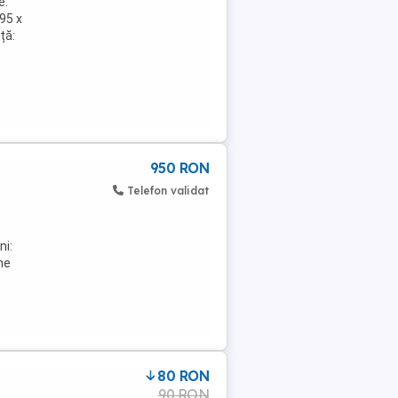
e.
,95 x
ță:
950 RON
Telefon validat
ni:
ne
80 RON
90 RON