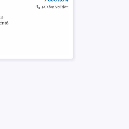
Telefon validat
ct
lentă