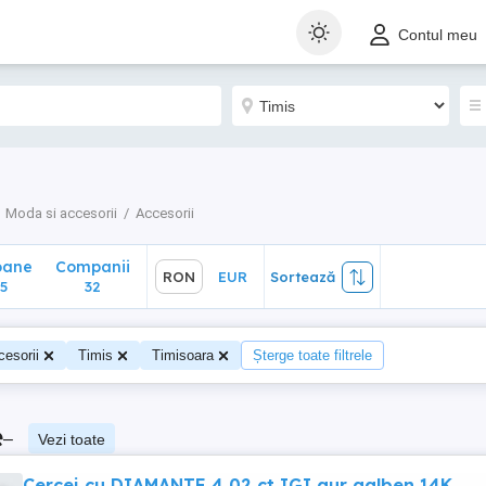
ane
Companii
RON
EUR
Sortează
Contul meu
32
Moda si accesorii
Accesorii
oane
Companii
RON
EUR
Sortează
5
32
esorii
Timis
Timisoara
Șterge toate filtrele
e
–
Vezi toate
Cercei cu DIAMANTE 4,02 ct IGI aur galben 14K