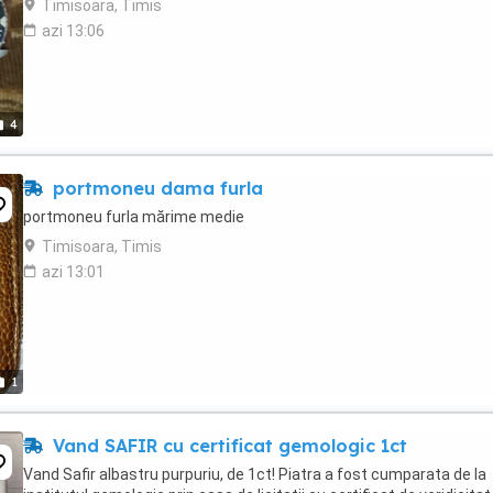
Timisoara, Timis
azi 13:06
4
portmoneu dama furla
portmoneu furla mărime medie
Timisoara, Timis
azi 13:01
1
Vand SAFIR cu certificat gemologic 1ct
Vand Safir albastru purpuriu, de 1ct! Piatra a fost cumparata de la