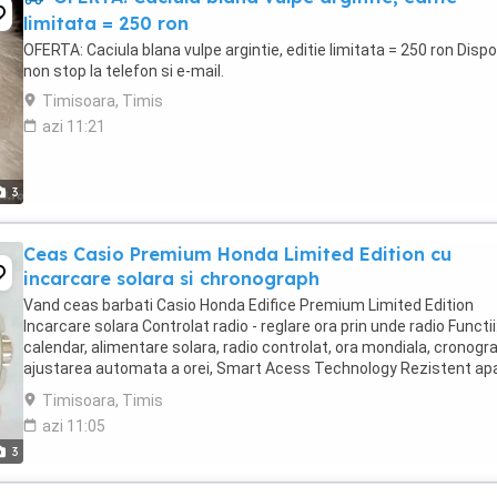
limitata = 250 ron
OFERTA: Caciula blana vulpe argintie, editie limitata = 250 ron Dispo
non stop la telefon si e-mail.
Timisoara, Timis
azi 11:21
3
Ceas Casio Premium Honda Limited Edition cu
incarcare solara si chronograph
Vand ceas barbati Casio Honda Edifice Premium Limited Edition
Incarcare solara Controlat radio - reglare ora prin unde radio Functii
calendar, alimentare solara, radio controlat, ora mondiala, cronogra
ajustarea automata a orei, Smart Acess Technology Rezistent ap
100 metri Carcasa Inox Curea piele Putin ...
Timisoara, Timis
azi 11:05
3