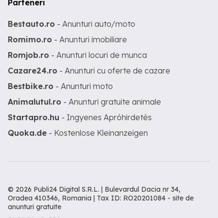
Parteneri
Bestauto.ro
- Anunturi auto/moto
Romimo.ro
- Anunturi imobiliare
Romjob.ro
- Anunturi locuri de munca
Cazare24.ro
- Anunturi cu oferte de cazare
Bestbike.ro
- Anunturi moto
Animalutul.ro
- Anunturi gratuite animale
Startapro.hu
- Ingyenes Apróhirdetés
Quoka.de
- Kostenlose Kleinanzeigen
© 2026 Publi24 Digital S.R.L. | Bulevardul Dacia nr 34,
Oradea 410346, Romania | Tax ID: RO20201084 -
site de
anunturi gratuite