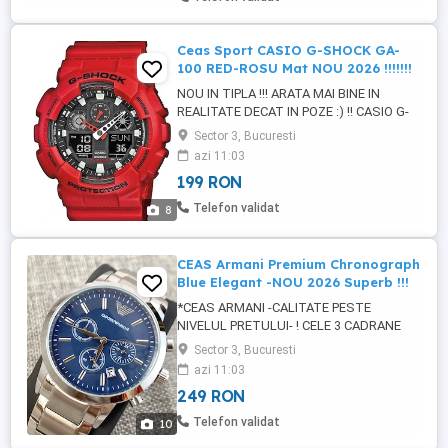
COMENZII CU TOATE DETALIILE PE CARE
ACESTA LE PREZINTA*** MODEL ...
Ceas Sport CASIO G-SHOCK GA-
100 RED-ROSU Mat NOU 2026 !!!!!!!
NOU IN TIPLA !!! ARATA MAI BINE IN
REALITATE DECAT IN POZE :) !! CASIO G-
SHOCK GA 100 ROSU MAT MODEL NOU !!
Sector 3, Bucuresti
PRET REDUS DE LA 300 RON !!!
azi 11:03
***ATENTIE !!! NU VA LASATI PACALITI DE
199 RON
POZE GENERICE SI FICTIVE - POZELE DIN
ACEST ANUNT SUNT 100% REALE SI
Telefon validat
8
PREZITA EFECTIV PRODUSUL PE CARE
URMEAZA SA-L PRIMITI ...
CEAS Armani Premium Chronograph
Blue Elegant -NOU 2026 Superb !!!
*CEAS ARMANI -CALITATE PESTE
NIVELUL PRETULUI- ! CELE 3 CADRANE
MICI SUNT FUNCTIONALE !!! *COLECTIE
Sector 3, Bucuresti
NOUA !!! 2026 *PRET REDUS DE LA 400
azi 11:03
RON *MECANISM JAPONEZ *NOU IN
249 RON
TIPLA !! *GARANTIE 1 LUNA !!! *CEA MAI
BUNA CALITATE EXISTENTA !!! *STOC
Telefon validat
10
LIMITAT CALITATE SUPERIOARA...PURTAT