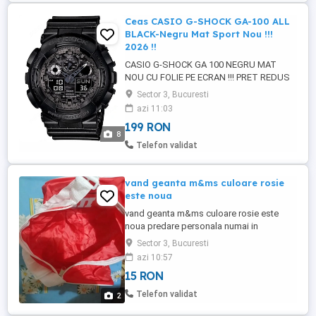
LA MANA SIGUR VA IESI ...
Ceas CASIO G-SHOCK GA-100 ALL
BLACK-Negru Mat Sport Nou !!!
2026 !!
CASIO G-SHOCK GA 100 NEGRU MAT
NOU CU FOLIE PE ECRAN !!! PRET REDUS
DE LA 350 RON !! **ATENTIE !!! NU VA
Sector 3, Bucuresti
LASATI PACALITI DE POZE GENERICE SI
azi 11:03
FICTIVE - POZELE DIN ACEST ANUNT
199 RON
SUNT 100% REALE SI PREZITA EFECTIV
8
PRODUSUL PE CARE URMEAZA SA-L
Telefon validat
PRIMITI IN URMA COMENZII CU TOATE
DETALIILE PE CARE ACESTA LE ...
vand geanta m&ms culoare rosie
este noua
vand geanta m&ms culoare rosie este
noua predare personala numai in
bucuresti in fata la mall vitan nu fac
Sector 3, Bucuresti
schimb
azi 10:57
15 RON
Telefon validat
2