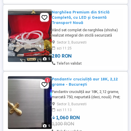
...
Narghilea Premium din Sticlă
Completă, cu LED și Geantă
Transport Nouă
Vând set complet de narghilea (shisha)
realizat integral din sticlă securizată
premium, cu un design modern și
Sector 3, Bucuresti
minimalist. Este ideală atât pentru
azi 11:25
utilizarea acasă, cât și pentru momentele
280 RON
în care vrei să o iei cu tine în
5
deplasări.Datorită construcției exclusiv din
Telefon validat
sticlă, oferă un gust extrem de curat, ...
Pandantiv cruciuliță aur 18K, 2,12
1
grame - București
Pandantiv cruciuliță aur 18K, 2,12 grame,
marcată 750, nepurtată (deci, nouă). Preț:
1060 lei (500 lei pe gram). Vă rog să nu-mi
Sector 3, Bucuresti
trimiteți mesaje cu oferte cu preț mai mic.
azi 11:13
Este aur de 18K, bijuteria este nouă, prețul
1,060 RON
este MULT mai mic față de prețul de pe
1,100 RON
piață (vă rog să verificați prețul aurului de
5
...