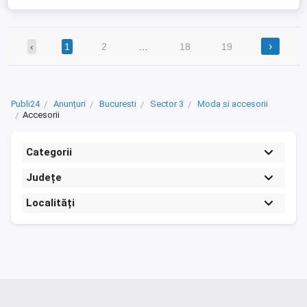
›
‹
1
2
…
18
19
Publi24
Anunțuri
Bucuresti
Sector 3
Moda si accesorii
Accesorii
Categorii
Județe
Localități