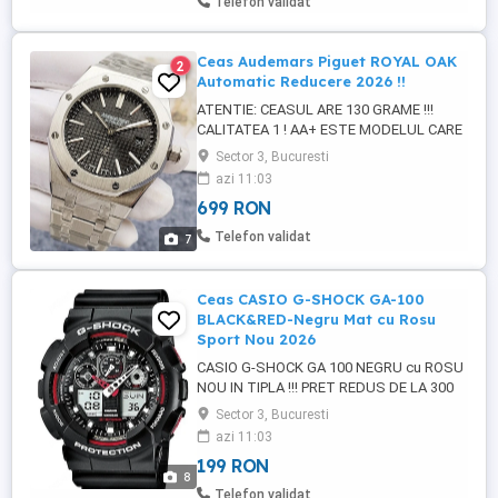
Telefon validat
Ceas Audemars Piguet ROYAL OAK
2
Automatic Reducere 2026 !!
ATENTIE: CEASUL ARE 130 GRAME !!!
CALITATEA 1 ! AA+ ESTE MODELUL CARE
SE VINDE INTRE 1200- 1800 RON PUTETI
Sector 3, Bucuresti
VERIFICA :) AUTOMATIC *CEAS AUDEMAR
azi 11:03
PIGUET ROYAL OAK !! silver & black !!!
699 RON
*COLECTIE NOUA !!! *PRET REDUS DE LA
1300 RON *NOU IN TIPLA !! *GARANTIE 1
Telefon validat
7
LUNA !! PURTAT LA MANA SIGUR VA IESI
IN ...
Ceas CASIO G-SHOCK GA-100
BLACK&RED-Negru Mat cu Rosu
Sport Nou 2026
CASIO G-SHOCK GA 100 NEGRU cu ROSU
NOU IN TIPLA !!! PRET REDUS DE LA 300
RON !!! **ATENTIE !!! NU VA LASATI
Sector 3, Bucuresti
PACALITI DE POZE GENERICE SI FICTIVE -
azi 11:03
POZELE DIN ACEST ANUNT SUNT 100%
199 RON
REALE SI PREZITA EFECTIV PRODUSUL PE
8
CARE URMEAZA SA-L PRIMITI IN URMA
Telefon validat