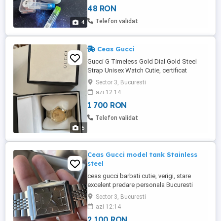
și suportul. Potrivită pentru pilirea,
48 RON
curățarea și îngrijirea unghiilor
Telefon validat
4
Ceas Gucci
Gucci G Timeless Gold Dial Gold Steel
Strap Unisex Watch Cutie, certificat
autenticitate, cartile cu care a venit.
Sector 3, Bucuresti
necesita un service are sticla de safir
azi 12:14
patata. se prefera predarea personala
1 700 RON
Bucuresti centru
Telefon validat
5
Ceas Gucci model tank Stainless
steel
ceas gucci barbati cutie, verigi, stare
excelent predare personala Bucuresti
central accept schimb cu tissot PRX 80
Sector 3, Bucuresti
waffle dial Albastru titanium tiffany
azi 12:14
2 100 RON