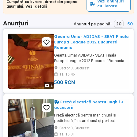
Vezi anunțuri
Cumpără cu livrare, direct din pagina
cu livrare
anunțului.
Vezi detalii
Anunțuri
20
50
Anunțuri pe pagină:
Geanta Umar ADIDAS - SEAT Finala
Europa League 2012 Bucuresti
Romania
Geanta Umar ADIDAS - SEAT Finala
Europa League 2012 Bucuresti Romania
Sector 3, Bucuresti
azi 16:46
500 RON
2
Freză electrică pentru unghii +
accesorii
Freză electrică pentru manichiură și
pedichiură, în stare bună și perfect
funcțională. Se vinde împreună cu
Sector 3, Bucuresti
accesoriile și capetele din poze, precum
azi 15:01