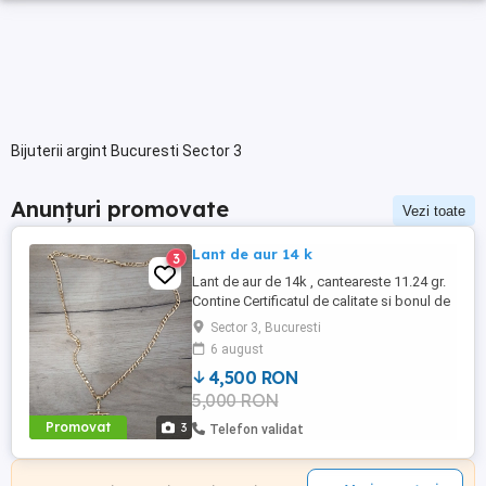
Bijuterii argint Bucuresti Sector 3
Anunțuri promovate
Vezi toate
Lant de aur 14 k
3
Lant de aur de 14k , canteareste 11.24 gr.
Contine Certificatul de calitate si bonul de
achizitionare de la Traser Gold.
Sector 3, Bucuresti
6 august
4,500 RON
5,000 RON
Promovat
3
Telefon validat