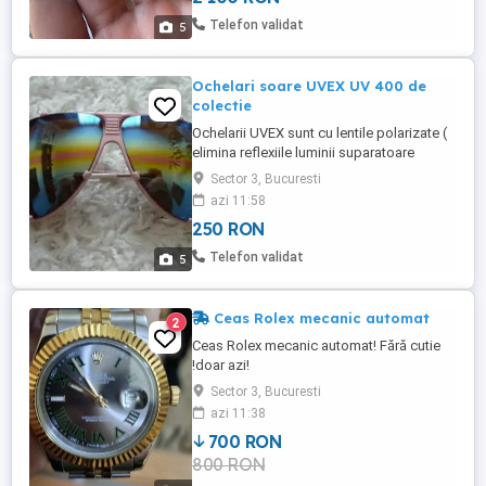
Telefon validat
5
Ochelari soare UVEX UV 400 de
colectie
Ochelarii UVEX sunt cu lentile polarizate (
elimina reflexiile luminii suparatoare
transformandu-le intr-o lumina placuta,
Sector 3, Bucuresti
difuza).Cadrul este metalic.
azi 11:58
250 RON
Telefon validat
5
Ceas Rolex mecanic automat
2
Ceas Rolex mecanic automat! Fără cutie
!doar azi!
Sector 3, Bucuresti
azi 11:38
700 RON
800 RON