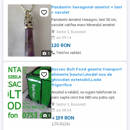
Pandantiv hexagonal ametist + lant
+ saculet
Pandantiv Ametist Hexagon, lant 50 cm,
saculet catifea maro Mineralul ametist
este unul dintre cele mai puternice și
Sector 3, Bucuresti
eficiente minerale ale noastre, unul dintre
azi 09:14
cele 12 cristale principale. Este piatra
120 RON
chakrei coroanei. Ametistul îmbunătățește
capacitatea creierului de a se concentra,
Telefon validat
5
curăță sângele, ...
Rucsac Bolt Food geanta transport
alimente bauturi,model nou de
ghiozdan extensibil,Lada
frigorifica
Anuntul e valabil, va rugam telefonati la
zero sapte cinci trei 680 unu patru opt,
deoarece nu citim mesajele trimise de pe
Sector 3, Bucuresti
acest sait, va multumim. Vindem la
azi 08:54
Bucuresti, nu expediem in alte localitati, la
3
159 RON
pret fix 159 Lei, rucsacul extensibil firma
179 RON
Bolt Food din pozele realizate de noi,
modelul nou de ...