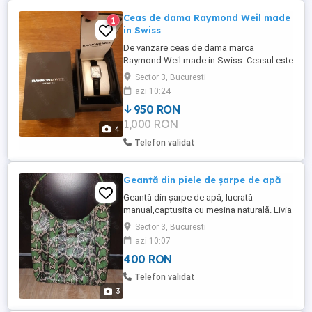
Ceas de dama Raymond Weil made
1
in Swiss
De vanzare ceas de dama marca
Raymond Weil made in Swiss. Ceasul este
nou , nu a fost purtat.
Sector 3, Bucuresti
azi 10:24
950 RON
1,000 RON
4
Telefon validat
Geantă din piele de șarpe de apă
Geantă din șarpe de apă, lucrată
manual,captusita cu mesina naturală. Livia
Tudor Design. Preț in magazin 1500.
Sector 3, Bucuresti
azi 10:07
400 RON
Telefon validat
3