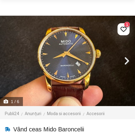
1
1
/ 6
Publi24
Anunțuri
Moda si accesorii
Accesorii
Vând ceas Mido Baroncelii