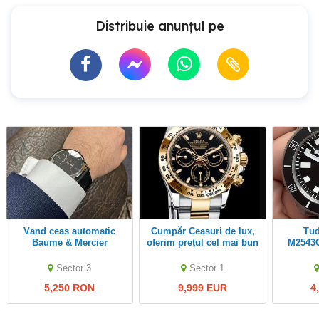
Distribuie anunțul pe
Vand ceas automatic
Cumpăr Ceasuri de lux,
Tudor Pelagos
Baume & Mercier
oferim prețul cel mai bun
M2543
Classima
Titan Bl
Sector 3
Sector 1
5,250 RON
9,999 EUR
4