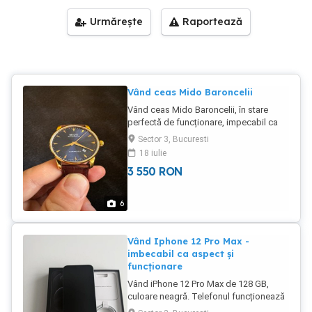
Urmărește
Raportează
Vând ceas Mido Baroncelii
Vând ceas Mido Baroncelii, în stare
perfectă de funcționare, impecabil ca
aspect. Ceasul a fost achiziționat de la
Sector 3, Bucuresti
un dealer autorizat. Ceasul vine cu
18 iulie
pachetul complet, factura de la
3 550
RON
momentul achiziției și cutia originală. Nu
sunt interesat de schimburi.
6
Vând Iphone 12 Pro Max -
imbecabil ca aspect și
funcționare
Vând iPhone 12 Pro Max de 128 GB,
culoare neagră. Telefonul funcționează
ireproșabil din punct de vedere tehnic,