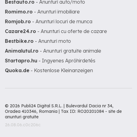
Bestauto.ro
- Anunturi auto/moto
Romimo.ro
- Anunturi imobiliare
Romjob.ro
- Anunturi locuri de munca
Cazare24.ro
- Anunturi cu oferte de cazare
Bestbike.ro
- Anunturi moto
Animalutul.ro
- Anunturi gratuite animale
Startapro.hu
- Ingyenes Apróhirdetés
Quoka.de
- Kostenlose Kleinanzeigen
© 2026 Publi24 Digital S.R.L. | Bulevardul Dacia nr 34,
Oradea 410346, Romania | Tax ID: RO20201084 -
site de
anunturi gratuite
26.08.06.c0c206c