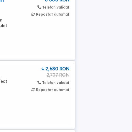
mm
Telefon validat
Repostat automat
sm
plet
2,680 RON
2,707 RON
.
fect
Telefon validat
Repostat automat