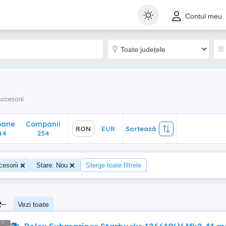
ane
Companii
RON
EUR
Sortează
Contul meu
4
254
ccesorii
oane
Companii
RON
EUR
Sortează
44
254
esorii
Stare: Nou
Șterge toate filtrele
e
–
Vezi toate