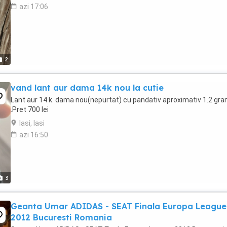
azi 17:06
2
vand lant aur dama 14k nou la cutie
Lant aur 14 k. dama nou(nepurtat) cu pandativ aproximativ 1.2 gr
.Pret 700 lei
Iasi, Iasi
azi 16:50
3
Geanta Umar ADIDAS - SEAT Finala Europa League
2012 Bucuresti Romania