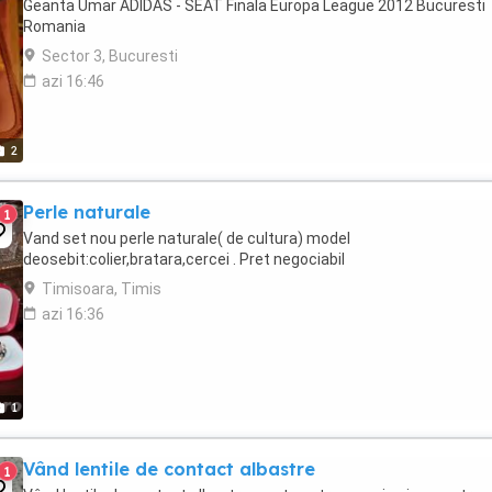
Geanta Umar ADIDAS - SEAT Finala Europa League 2012 Bucuresti
Romania
Sector 3, Bucuresti
azi 16:46
2
Perle naturale
1
Vand set nou perle naturale( de cultura) model
deosebit:colier,bratara,cercei . Pret negociabil
Timisoara, Timis
azi 16:36
1
Vând lentile de contact albastre
1