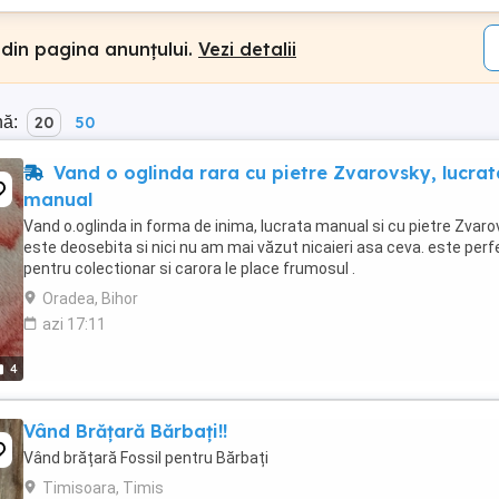
 din pagina anunțului.
Vezi detalii
nă:
20
50
Vand o oglinda rara cu pietre Zvarovsky, lucrat
manual
Vand o.oglinda in forma de inima, lucrata manual si cu pietre Zvaro
este deosebita si nici nu am mai văzut nicaieri asa ceva. este per
pentru colectionar si carora le place frumosul .
Oradea, Bihor
azi 17:11
4
Vând Brățară Bărbați!!
Vând brățară Fossil pentru Bărbați
Timisoara, Timis