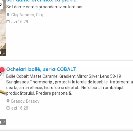
Set dame cercei și pandantiv cu lantisor.
Cluj-Napoca, Cluj
azi 16:29
1
Ochelari bollé, seria COBALT
1
Bolle Cobalt Matte Caramel Gradient Mirror Silver Lens 58-19
Sunglasses Thermogrip , protectii laterale detasabile, tratament a
ceata, anti-reflexie, hidrofob si oleofob. Nefolosit, în ambalajul
producătorului. Predare personală.
Brasov, Brasov
azi 16:28
7