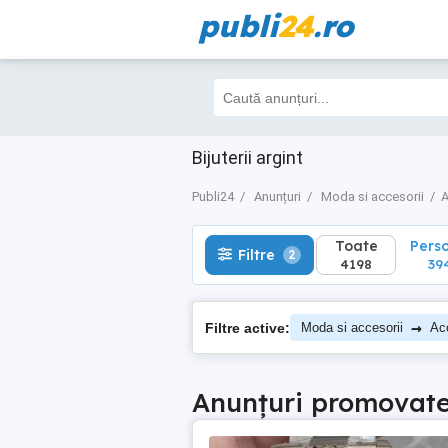
publi
24
.ro
Toate
Perso
Filtre
2
4198
394
Bijuterii argint
Publi24
Anunțuri
Moda si accesorii
A
Toate
Pers
Filtre
2
4198
39
→
Filtre active:
Moda si accesorii
Acc
Anunțuri promovat