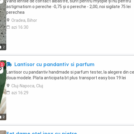
Vând lentile de contact albastre, sunt pentru myopie și nu pentru
astigmatism o pereche -0,75 și o pereche - 2,00, noi sigilate 75 lei
perechea
Oradea, Bihor
azi 16:30
2
Lantisor cu pandantiv si parfum
1
Lantisor cu pandantiv handmade si parfum tester, la alegere din ce
doua modele. Plata anticipata bt plus transport easy box 19 lei
Cluj-Napoca, Cluj
azi 16:29
2
Set dame otel inox cu pietre