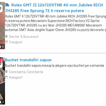
Rolex GMT II 126720VTNR 40 mm Jubilee RICH
JH3285 Free Sprung 72 h rezerva putere
Rolex GMT II 126720VTNR 40 mm Jubilee RICH JH3285 Free Sprung
h rezerva putere Mecanism Superclone RICH Factory V2 Sprite
126720VTNR JH3285 cu arc liber JH3285 MECANISM: Mecanism
automat GMT Asia JingHe Super Clone JH3285 cu punți decorate ș
rotor cu așezare corectă a acelor (acul orei reglabil) DIAMETRU ...
Sector 4, Bucuresti
3 august
5
Buchet trandafiri sapun
1
Buchet trandafiri sapun,mesaj la alegere sau buchet pe comanda
Constanta, Constanta
4 august
1