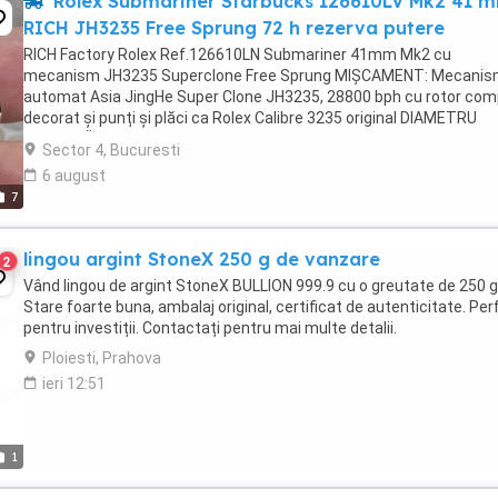
Rolex Submariner Starbucks 126610LV Mk2 41 
RICH JH3235 Free Sprung 72 h rezerva putere
RICH Factory Rolex Ref.126610LN Submariner 41mm Mk2 cu
mecanism JH3235 Superclone Free Sprung MIȘCAMENT: Mecani
automat Asia JingHe Super Clone JH3235, 28800 bph cu rotor com
decorat și punți și plăci ca Rolex Calibre 3235 original DIAMETRU
CARCASĂ: 41mm GROSIME: 12.5mm CULOARE CADRAN: Cadran ...
Sector 4, Bucuresti
6 august
7
lingou argint StoneX 250 g de vanzare
2
Vând lingou de argint StoneX BULLION 999.9 cu o greutate de 250 g
Stare foarte buna, ambalaj original, certificat de autenticitate. Per
pentru investiții. Contactați pentru mai multe detalii.
Ploiesti, Prahova
ieri 12:51
1