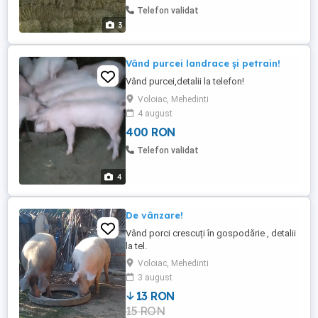
Telefon validat
3
Vând purcei landrace și petrain!
Vând purcei,detalii la telefon!
Voloiac, Mehedinti
4 august
400 RON
Telefon validat
4
De vânzare!
Vând porci crescuți în gospodărie , detalii
la tel.
Voloiac, Mehedinti
3 august
13 RON
15 RON