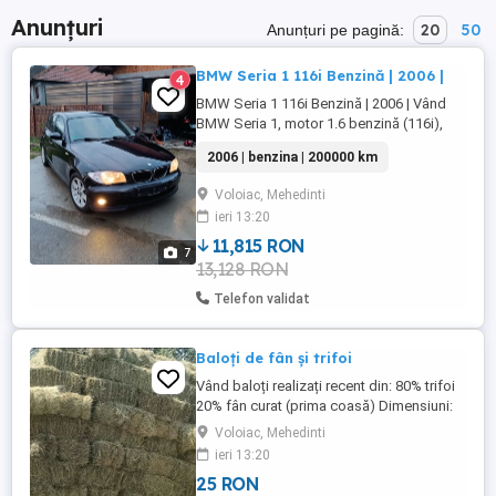
Anunțuri
20
50
Anunțuri pe pagină:
BMW Seria 1 116i Benzină | 2006 |
4
BMW Seria 1 116i Benzină | 2006 | Vând
BMW Seria 1, motor 1.6 benzină (116i),
fabricat în 2006, în stare tehnică și estetică
2006 | benzina | 200000 km
foarte bună. Mașina este recent adusă din
Germania, fără probleme ascunse. Detalii
Voloiac, Mehedinti
principale: Motor: 1.6 benzină, fiabil și
ieri 13:20
economic An fabricație: 2006 Cutie
manuală Senzori ...
11,815 RON
7
13,128 RON
Telefon validat
Baloți de fân și trifoi
Vând baloți realizați recent din: 80% trifoi
20% fân curat (prima coasă) Dimensiuni:
110 x 70 x 50 cm Greutate: aproximativ 50
Voloiac, Mehedinti
kg balot Furaj de bună calitate, bine uscat
ieri 13:20
și depozitat corespunzător. Pentru mai
25 RON
multe detalii: fer și rog seriozitate!