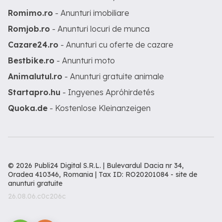
Romimo.ro
- Anunturi imobiliare
Romjob.ro
- Anunturi locuri de munca
Cazare24.ro
- Anunturi cu oferte de cazare
Bestbike.ro
- Anunturi moto
Animalutul.ro
- Anunturi gratuite animale
Startapro.hu
- Ingyenes Apróhirdetés
Quoka.de
- Kostenlose Kleinanzeigen
© 2026 Publi24 Digital S.R.L. | Bulevardul Dacia nr 34,
Oradea 410346, Romania | Tax ID: RO20201084 -
site de
anunturi gratuite
26.08.06.c0c206c