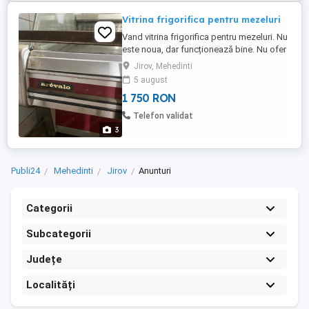
Vitrina frigorifica pentru mezeluri
Vand vitrina frigorifica pentru mezeluri. Nu
este noua, dar funcționează bine. Nu ofer
si nu asigur transport. Pretul este
Jirov, Mehedinti
negociabil. Mai multe detalii la telefon:
5 august
1 750 RON
Telefon validat
3
Publi24
Mehedinti
Jirov
Anunturi
Categorii
Subcategorii
Județe
Localități