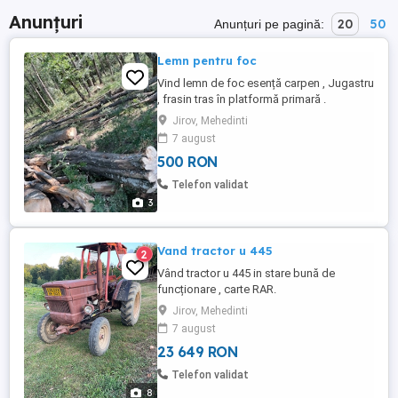
Anunțuri
20
50
Anunțuri pe pagină:
Lemn pentru foc
Vind lemn de foc esență carpen , Jugastru
, frasin tras în platformă primară .
Jirov, Mehedinti
7 august
500 RON
Telefon validat
3
Vand tractor u 445
2
Vând tractor u 445 in stare bună de
funcționare , carte RAR.
Jirov, Mehedinti
7 august
23 649 RON
Telefon validat
8