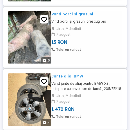
Vand porci si grasuni
Vind porci și grasuni crescuți bio
Jirov, Mehedinti
7 august
15 RON
Telefon validat
5
Jante aliaj BMW
Vând jante de aliaj pentru BMW X3 ,
echipate cu anvelope de iarnă , 235/55/18
marca Dunlop.
Jirov, Mehedinti
7 august
1 470 RON
Telefon validat
4