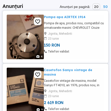
Anunțuri
20
50
Anunțuri pe pagină:
Pompa apa AIRTEX 1914
Pompa de apa, produs nou, compatibil cu
urmatoarele masini: CHEVROLET Cruze
CHEVROLET Cruze (J300) 96KW / 131CP
Jignita, Mehedinti
1.7 diesel CHEVROLET Cruze (J305) 96KW
23 iunie
/ 131CP 1.7 diesel CHEVROLET Cruze
150 RON
(J308) 96KW / 131CP 1.7 diesel OPEL
Astra OPEL Astra () 81KW / 110CP 1.7
Telefon validat
diesel OPEL Astra () 81KW / 110CP 1.7
4
diesel OPEL ...
Casetofon Sanyo vintage de
masina
Casetofon vintage de masina, model
Sanyo FT4010, an 1976, produs nou, in
ambalaj original, cu toate accesoriile. Se
Jignita, Mehedinti
vinde doar impreuna cu boxele Sanyo
23 iunie
FSP82, produs nou, in ambalaj original, cu
2 619 RON
toate accesoriile. Pret 500euro. Trimit in
tara cu plata in avans in cont, transport
Telefon validat
9