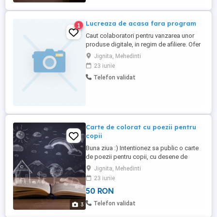
inclus in pret.
Lucreaza de acasa fara program
1
Caut colaboratori pentru vanzarea unor
produse digitale, in regim de afiliere. Ofer
comision 10% din vanzarea fiecarui
Jignita, Mehedinti
produs. Cunoasterea limbii engleze
23 iunie
prezinta un avantaj considerabil.
Telefon validat
Programul este la libera alegere. Pentru
mai multe detalii puteti lasa un mesaj.
Carte de colorat cu poezii pentru
copii
Buna ziua :) Intentionez sa public o carte
de poezii pentru copii, cu desene de
colorat, in tiraj mic, pentru ca nu dispun de
Jignita, Mehedinti
fonduri. Daca prezinta interes, va rog sa
23 iunie
cititi descrierea campaniei si sa o
50 RON
distribuiti. Multumesc anticipat si va stau
la dispozitie pentru alte detalii.
Telefon validat
3