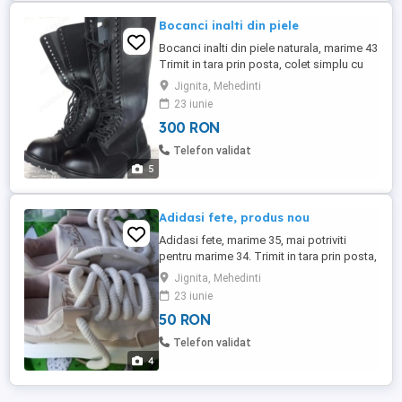
Bocanci inalti din piele
Bocanci inalti din piele naturala, marime 43
Trimit in tara prin posta, colet simplu cu
plata in avans in cont. Nu trimit ramburs.
Jignita, Mehedinti
Transport gratuit.
23 iunie
300 RON
Telefon validat
5
Adidasi fete, produs nou
Adidasi fete, marime 35, mai potriviti
pentru marime 34. Trimit in tara prin posta,
colet simplu cu plata in avans in cont. Nu
Jignita, Mehedinti
trimit ramburs. Transport 15lei.
23 iunie
50 RON
Telefon validat
4