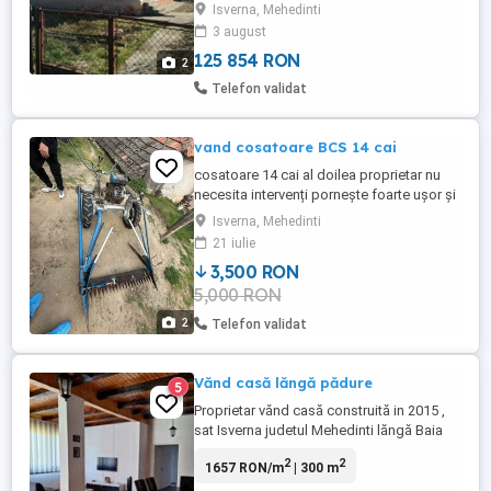
Isverna, Mehedinti
apă. Sat Nadanova.
3 august
125 854 RON
2
Telefon validat
vand cosatoare BCS 14 cai
cosatoare 14 cai al doilea proprietar nu
necesita intervenți pornește foarte ușor și
repede
Isverna, Mehedinti
21 iulie
3,500 RON
5,000 RON
2
Telefon validat
Vănd casă lăngă pădure
5
Proprietar vănd casă construită in 2015 ,
sat Isverna judetul Mehedinti lăngă Baia
de Aramă ,foarte multă verdeata si liniste
2
2
1657 RON/m
| 300 m
,casa are garaj,300m casa utili ,garaj si
anexe,teren 1600m,6 camere,3 băi, beciul