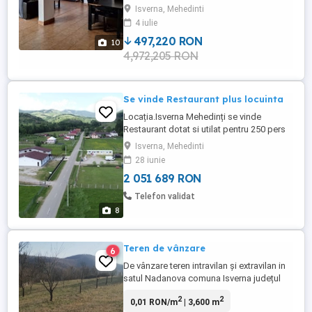
Isverna, Mehedinti
este pe toată casa
4 iulie
497,220 RON
10
4,972,205 RON
Se vinde Restaurant plus locuinta
Locația.Isverna Mehedinți se vinde
Restaurant dotat si utilat pentru 250 pers
interior si terasa locuinta la etaj la rosu ne
Isverna, Mehedinti
finalizata, si încă o locuinta de 110 mp
28 iunie
dotata si utilata. Suprafața totală 630m2
2 051 689 RON
Spațiu dispune. Încălzire cu gaz.(Cu
Rezervor) Fosa septica. Apa de la rețea.
Telefon validat
Sistem de climatizare. Detine ...
8
Teren de vânzare
6
De vânzare teren intravilan și extravilan in
satul Nadanova comuna Isverna județul
Mehedinți. Ieșire la drum asfaltat cu
2
2
0,01 RON/m
| 3,600 m
utilități accesibile. Mai multe detalii la