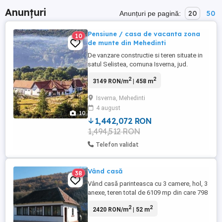
Anunțuri
20
50
Anunțuri pe pagină:
Pensiune / casa de vacanta zona
10
de munte din Mehedinti
De vanzare constructie si teren situate in
satul Selistea, comuna Isverna, jud.
Mehedinti (circa 60 km de Turnu Severin si
2
2
3149 RON/m
| 458 m
tot atat de Targu Jiu) Proprietatea este
compusa dintr-o constructie cu destinatie
Isverna, Mehedinti
pensiune turistica rurala in suprafata
4 august
construita desfasurata de 544 mp si
10
suprafata utila totala ...
1,442,072 RON
1,494,512 RON
Telefon validat
Vând casă
38
Vând casă parinteasca cu 3 camere, hol, 3
anexe, teren total de 6109 mp din care 798
mp intravilan. Casă este situata lângă
2
2
2420 RON/m
| 52 m
drumul județean Baia de Arama. Exista
posibilitatea de racordarea la rețeaua de