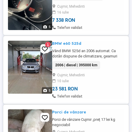
Cujmir, Mehedinti
16 iulie
7 338 RON
5
Telefon validat
BMW e60 525d
1
Vând BMW 525d an 2006 automat. Ca
dotări dispune de climatizare, geamuri
electrice, oglinzi electrice, spălătoare
2006 | diesel | 395000 km
faruri, pilot automat și încălzire în scaune,
toate perfect funcționale. Actele sunt
Cujmir, Mehedinti
valabile, ofer fiscal. Mai multe detalii:0 7 5
10 iulie
9 8 2 8 4 2 4 . Pret:4500euro ...
23 581 RON
5
Telefon validat
Porci de vânzare
Porci de vânzare Cujmir ,preț 17 lei kg
negociabil