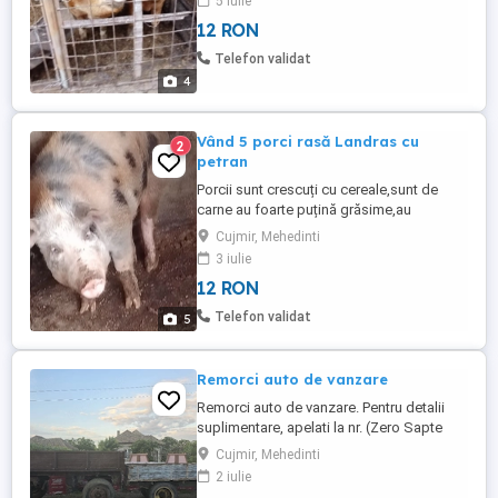
5 iulie
greutatea intre 100 și 300 kg prețul este
12 RON
intre 12 și 15 lei kg Relații la telefon
Telefon validat
4
Vând 5 porci rasă Landras cu
2
petran
Porcii sunt crescuți cu cereale,sunt de
carne au foarte puțină grăsime,au
greutatea intre 100 și 300 kg prețul variază
Cujmir, Mehedinti
între 12 și 15 lei kg Oferim garanție că sunt
3 iulie
sănătoși. Oferim transport Porcii se află în
12 RON
comuna Cujmir județul Mehedinți
Telefon validat
5
Remorci auto de vanzare
Remorci auto de vanzare. Pentru detalii
suplimentare, apelati la nr. (Zero Sapte
Cinci Doi, Zero Opt Trei, Noua Unu Zero)
Cujmir, Mehedinti
2 iulie