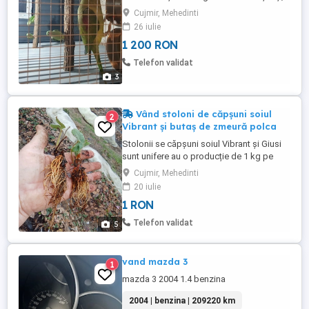
arata impecabil din orice punct de vedere.
Cujmir, Mehedinti
26 iulie
1 200 RON
Telefon validat
3
Vând stoloni de căpșuni soiul
2
Vibrant și butaș de zmeură polca
Stolonii se căpșuni soiul Vibrant și Giusi
sunt unifere au o producție de 1 kg pe
plantă, fructele sunt mari și gustoase se
Cujmir, Mehedinti
coc în luna mai prețul este între 0, 80 ---2lei
20 iulie
în funcție de cantitate și stoloni cu
1 RON
rădăcină goală și cu pământ în Alveole
Butașii de zmeură polca costă 2 lei buc
Telefon validat
5
este un soi ...
vand mazda 3
1
mazda 3 2004 1.4 benzina
2004 | benzina | 209220 km