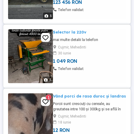
123 456 RON
Telefon validat
3
Selector la 220v
mai multe detalii la telefon
Cujmir, Mehedinti
30 iunie
1 049 RON
Telefon validat
5
Vând porci de rasa duroc și landras
1
Porcii sunt crescuți cu cereale, au
greutatea intre 100 și 300kg și se află în
comuna Cujmir judetul mh,oferim
Cujmir, Mehedinti
transport.pretul este intre 12 și 15 lei kg.
18 iunie
12 RON