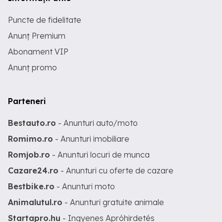
Puncte de fidelitate
Anunț Premium
Abonament VIP
Anunț promo
Parteneri
Bestauto.ro
- Anunturi auto/moto
Romimo.ro
- Anunturi imobiliare
Romjob.ro
- Anunturi locuri de munca
Cazare24.ro
- Anunturi cu oferte de cazare
Bestbike.ro
- Anunturi moto
Animalutul.ro
- Anunturi gratuite animale
Startapro.hu
- Ingyenes Apróhirdetés