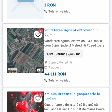
etc.),nefolosite, ca noi . 2. Calorifere 10
1 RON
bucăți. 3. Țevi din cupru pentru 120 mp.
Totul la sfert de preț . Sistemul de
Telefon validat
încălzire se ...
Vând teren agricol extravilan in
2
Cujmir
Vând teren agricol extravilan 9.400 mp in
com Cujmir judetul Mehedinți Posed toate
actele necesare vânzări (cadastru, impozit
2
2
4,69 RON/m
| 9,400 m
la zi] Poziționat la margine de Cujmir
inspre Vrata Detalii suplimentare in privat.
Cujmir, Mehedinti
Preț 8.400 negociabil
7 august
1
44 111 RON
Telefon validat
om bun la toate în gospodărie la
1
țară nu
Caut o femeie de la țară să îi placă să
locuiască la sat .Un suflet de mamă Poate