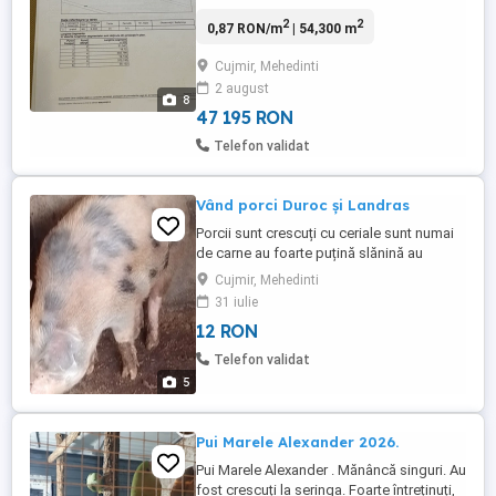
toate actele necesare vanzarii( cadastrul,
2
2
0,87 RON/m
| 54,300 m
impozitele la zi). Are iesire la DN56, cat si
la alt drum de exploatare. Relatii
Cujmir, Mehedinti
suplimentare la telefon sau prin sms. Pret
2 august
9.000 euro ha Negociabil
8
47 195 RON
Telefon validat
Vând porci Duroc și Landras
Porcii sunt crescuți cu ceriale sunt numai
de carne au foarte puțină slănină au
greutatea intre 100 și 300kg porcii se află
Cujmir, Mehedinti
în comuna Cujmir judetul mh Oferim
31 iulie
transport pe raza de 100 km Prețul este
12 RON
intre 12 și 15 lei pe kg Relații la telefon
Telefon validat
5
Pui Marele Alexander 2026.
Pui Marele Alexander . Mănâncă singuri. Au
fost crescuți la seringa. Foarte întreținuți,