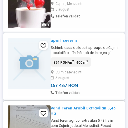
avea și un copil Satul are grădiniță și
Cujmir, Mehedinti
scoală .Menționez Să fie singură fără soț
5 august
Un suflet de om chinuit de viață și noroc
Telefon validat
Prin implicare și devotament are toate
șansele să rămînă după plecarea mea .Să
1
aibă grijă de o ...
apart severin
Schimb casa de locuit aproape de Cujmir
Locuibilă cu fîntînă apă de la rețea și
canalizare Gard din plăci de beton ETC Și
2
2
394 RON/m
| 400 m
multe alte facilități cu apart ori altă casă
mult aproape de oraș Ofer pînă la 20000
Cujmir, Mehedinti
euro diferență dacă trebuie.
5 august
157 467 RON
Telefon validat
Vand Teren Arabil Extravilan 5,43
Ha
Vand teren agricol extravilan 5,43 ha in
com Cujmir, judetul Mehedinti. Posed