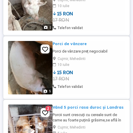
Cujmir, Mehedinti
10 iulie
15 RON
17 RON
1
Telefon validat
Porci de vânzare
Porci de vânzare preț negociabil
Cujmir, Mehedinti
10 iulie
15 RON
17 RON
Telefon validat
5
Vând 5 porci rasa duroc și Landras
2
Porcii sunt crescuți cu cereale sunt de
carne au foarte puțină grăsime,se află în
comuna Cujmir judetul mh oferim
Cujmir, Mehedinti
transport și garantăm că sunt Sănătoși.au