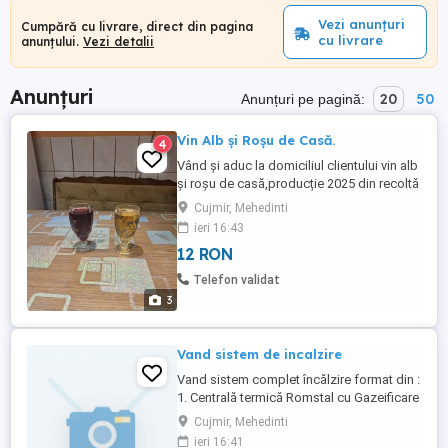
Vezi anunțuri
Cumpără cu livrare, direct din pagina
cu livrare
anunțului.
Vezi detalii
Anunțuri
20
50
Anunțuri pe pagină:
Vin Alb și Roșu de Casă.
4
Vând și aduc la domiciliul clientului vin alb
și roșu de casă,producție 2025 din recoltă
proprie cu gust deosebit. Preț vin:12 lei
Cujmir, Mehedinti
litrul vinul roșu. 15 lei litrul vinul alb. Preț
ieri 16:43
țuică:15 lei litrul .
12 RON
Telefon validat
3
Vand sistem de incalzire
Vand sistem complet încălzire format din :
1. Centrală termică Romstal cu Gazeificare
, flacără controlată + sisteme adiacente
Cujmir, Mehedinti
(pompă, vas expansiune , filtre, site
ieri 16:41