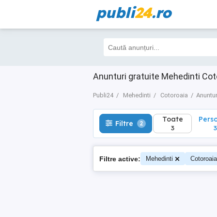
publi
24
.ro
Toate
Perso
Filtre
2
3
3
Anunturi gratuite Mehedinti Cot
Publi24
Mehedinti
Cotoroaia
Anuntur
Toate
Pers
Filtre
2
3
3
Filtre active:
Mehedinti
Cotoroaia