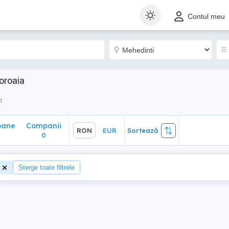
ane
Companii
RON
EUR
Sortează
Contul meu
0
oroaia
i
oane
Companii
RON
EUR
Sortează
0
Șterge toate filtrele