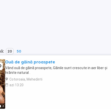
nă:
20
50
Ouă de găină proaspete
Vând ouă de găină proaspete, Găinile sunt crescute in aer liber și
hrănite natural .
Cotoroaia, Mehedinti
azi 13:20
2