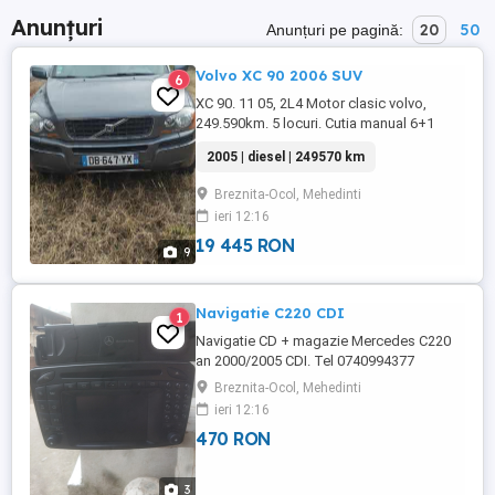
Anunțuri
20
50
Anunțuri pe pagină:
Volvo XC 90 2006 SUV
6
XC 90. 11 05, 2L4 Motor clasic volvo,
249.590km. 5 locuri. Cutia manual 6+1
rapport. Masina de provenient Franta pe
2005 | diesel | 249570 km
numele meu. CG prezent , f r CT& asig.
Masina este static de 1 2 Ani. Normal este
Breznita-Ocol, Mehedinti
în stare de circulatie, poate batteria este
ieri 12:16
desc rcat , original de cnd am cump rat-o.
Noiembre 2018. ...
19 445 RON
9
Navigatie C220 CDI
1
Navigatie CD + magazie Mercedes C220
an 2000/2005 CDI. Tel 0740994377
Breznita-Ocol, Mehedinti
ieri 12:16
470 RON
3