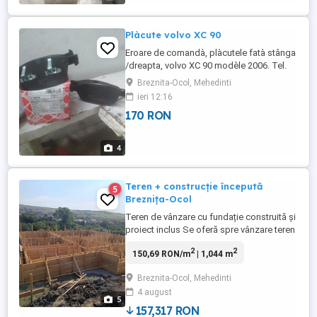
Plàcute volvo XC 90
Eroare de comandà, plàcutele fatà stânga
/dreapta, volvo XC 90 modèle 2006. Tel.
0740994377
Breznita-Ocol, Mehedinti
ieri 12:16
170 RON
4
Teren + construcție începută
5
Breznița-Ocol
Teren de vânzare cu fundație construită și
proiect inclus Se oferă spre vânzare teren
în suprafață de 1044 mp, ideal pentru
2
2
150,69 RON/m
| 1,044 m
construcția unei locuințe, in sat Breznita-
Ocol . -Fundație + elevație deja realizate,
Breznita-Ocol, Mehedinti
cu dimensiunea de 13 x 9 mp -Utilități
4 august
trase: apă și canalizare -Proiect casă +
5
proiect gard ...
157,317 RON