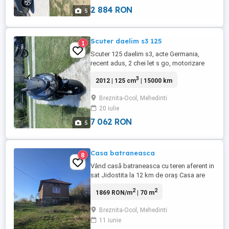
2 884 RON
5
Scuter daelim s3 125
1
Scuter 125 daelim s3, acte Germania,
recent adus, 2 chei let s go, motorizare
injecție, 4 timpi, funcționează foarte bine,
3
2012 | 125 cm
| 15000 km
accept orice probă, se poate vedea în
comuna Breznita ocol județul Mehedinți,
Breznita-Ocol, Mehedinti
se poate face și livrare contra cost! Prețul
20 iulie
este 1350
7 062 RON
5
Casa batraneasca
8
Vând casă batraneasca cu teren aferent in
sat Jidostita la 12 km de oraș Casa are
doar curent nu și apa. 2 camere, bucătărie
2
2
1869 RON/m
| 70 m
și beci. Teren 4300 mp,din care 1000mp
este teren intravilan. Preț în Euro.
Breznita-Ocol, Mehedinti
11 iunie