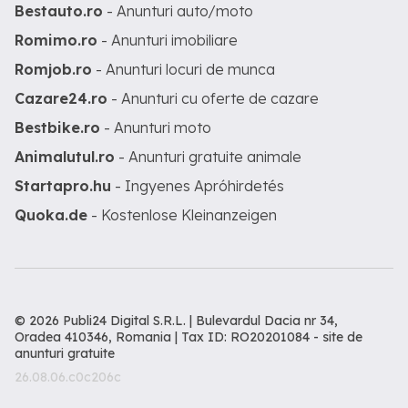
Bestauto.ro
- Anunturi auto/moto
Romimo.ro
- Anunturi imobiliare
Romjob.ro
- Anunturi locuri de munca
Cazare24.ro
- Anunturi cu oferte de cazare
Bestbike.ro
- Anunturi moto
Animalutul.ro
- Anunturi gratuite animale
Startapro.hu
- Ingyenes Apróhirdetés
Quoka.de
- Kostenlose Kleinanzeigen
© 2026 Publi24 Digital S.R.L. | Bulevardul Dacia nr 34,
Oradea 410346, Romania | Tax ID: RO20201084 -
site de
anunturi gratuite
26.08.06.c0c206c