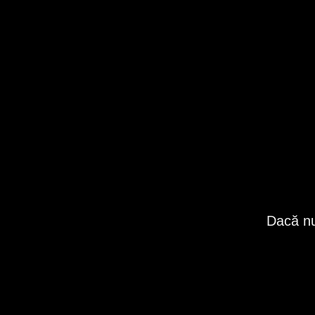
Dacă nu