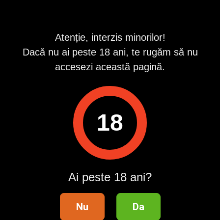
Atenție, interzis minorilor!
Dacă nu ai peste 18 ani, te rugăm să nu
Descarcă aplicația Publi24
accesezi această pagină.
18
Suport clienți
Ajutor
Contact
Publicitate
Ai peste 18 ani?
Întrebări frecvente
Termeni și condiții
Nu
Da