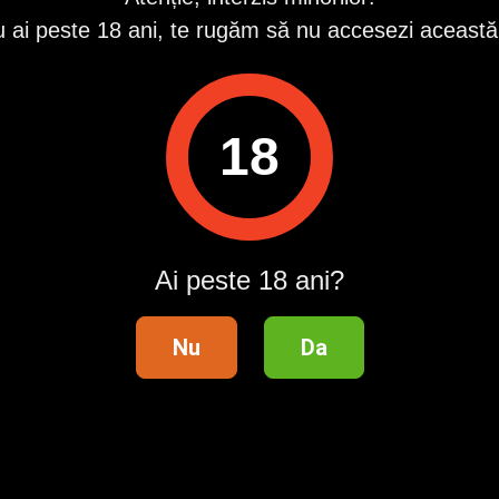
 ai peste 18 ani, te rugăm să nu accesezi această
18
Ai peste 18 ani?
Nu
Da
Parteneri
Urmărește-
Bestauto.ro
- Anunturi auto/moto
Romimo.ro
- Anunturi imobiliare