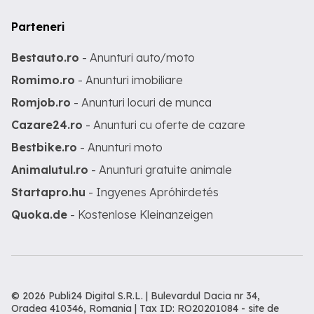
Parteneri
Bestauto.ro
- Anunturi auto/moto
Romimo.ro
- Anunturi imobiliare
Romjob.ro
- Anunturi locuri de munca
Cazare24.ro
- Anunturi cu oferte de cazare
Bestbike.ro
- Anunturi moto
Animalutul.ro
- Anunturi gratuite animale
Startapro.hu
- Ingyenes Apróhirdetés
Quoka.de
- Kostenlose Kleinanzeigen
© 2026 Publi24 Digital S.R.L. | Bulevardul Dacia nr 34,
Oradea 410346, Romania | Tax ID: RO20201084 -
site de