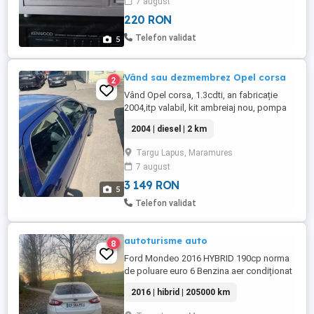
7 august
220 RON
Telefon validat
5
Vând sau dezmembrez Opel corsa
2
Vând Opel corsa, 1.3cdti, an fabricație
2004,itp valabil, kit ambreiaj nou, pompa
ulei defecta.Ofer fiscal.
2004 | diesel | 2 km
Targu Lapus, Maramures
7 august
3 149 RON
5
Telefon validat
autoturisme auto
8
Ford Mondeo 2016 HYBRID 190cp norma
de poluare euro 6 Benzina aer condiționat
dublu climatronic afișaj navigație sistem
2016 | hibrid | 205000 km
multimedia USB+AUX computer bord
senzori ploaie senzori de lumini faruri