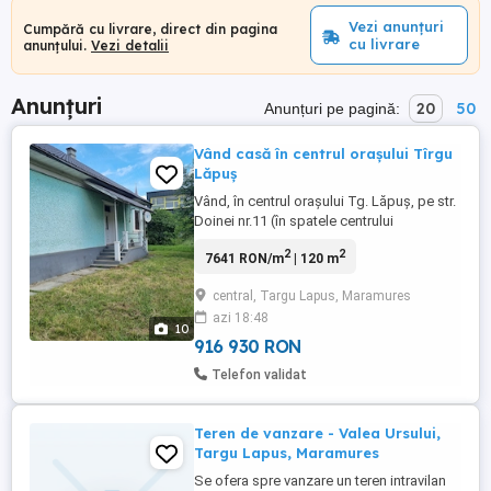
Vezi anunțuri
Cumpără cu livrare, direct din pagina
cu livrare
anunțului.
Vezi detalii
Anunțuri
20
50
Anunțuri pe pagină:
Vând casă în centrul orașului Tîrgu
Lăpuș
Vând, în centrul orașului Tg. Lăpuș, pe str.
Doinei nr.11 (în spatele centrului
recreațional): - casă de 120 mp cu toate
2
2
7641 RON/m
| 120 m
utilitățile , locuibilă imediat cu tot ce este
in ea (3 camere mari, 1 bucătarie mare, 1
central, Targu Lapus, Maramures
baie,1 cămară, 2 holuri) - anexă din lemn ...
azi 18:48
10
916 930 RON
Telefon validat
Teren de vanzare - Valea Ursului,
Targu Lapus, Maramures
Se ofera spre vanzare un teren intravilan