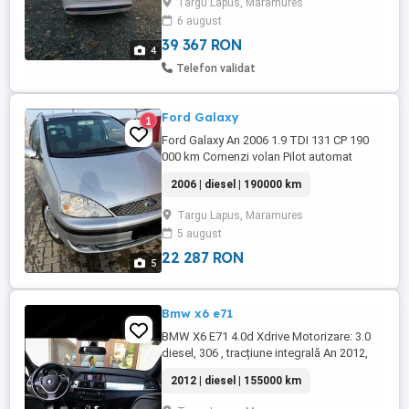
Targu Lapus, Maramures
automate scaune acționate
6 august
electric+incalzire proiectoare ceață faruri
comming leaving home Semnalizații ...
39 367 RON
4
Telefon validat
Ford Galaxy
1
Ford Galaxy An 2006 1.9 TDI 131 CP 190
000 km Comenzi volan Pilot automat
Oglinzi electrice Încălzire în scaune
2006 | diesel | 190000 km
Încălzire parbriz Geamuri electrice Climă la
fiecare pasager 7 locuri Full fără trapă Tel .
Targu Lapus, Maramures
5 august
22 287 RON
5
Bmw x6 e71
BMW X6 E71 4.0d Xdrive Motorizare: 3.0
diesel, 306 , tracțiune integrală An 2012,
155K km reali! Dotări: - Interior full piele; -
2012 | diesel | 155000 km
Plafon negru din fabrică; - Interior de seria
7; - Scaune încălzite față + banchetă