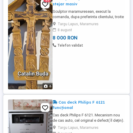
stejar masiv
Sculptor maramuresean, execut la
comanda, dupa preferinta clientului, troite
si cruci sculptate manual,de dimensiuni
Targu Lapus, Maramures
diferite , in lemn de stejar, porti
8 august
maramuresene, obiecte populare, icoane
8 000 RON
si multe alte obiecte traditionale
maramuresene(cauce, scafe, pecetare,
Telefon validat
sararite. etc Toate sunt facute manual ...
6
Cas deck Philips F 6121
funcțional
Cas deck Philips F 6121. Mecanism nou
de cas auto, cel original e defect( îl dețin).
Redă foarte bine și derulează înainte. La
Targu Lapus, Maramures
cerere trimit video pe WhatsApp.