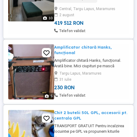
Lăpuș, la etajul 2. Locuința a beneficiat de
Central, Targu Lapus, Maramures
o renovare capitală în anul 2022, fiind
2 august
optimizată pentru un confort maxim pe o
10
suprafață de ...
419 512 RON
Telefon validat
Amplificator chitară Hanks,
funcțional
Amplificator chitară Hanks, funcțional.
Arată bine. Mici ciupituri pe mască
datorate vârstei.
Targu Lapus, Maramures
31 iulie
230 RON
Telefon validat
5
Chit 2 butelii 50L GPL, accesorii pt.
centrala GPL
TRANSPORT GRATUIT Pentru incalzirea
locuintei pe GPL va propunem kiturile
complete cu 2 butelii GPL de 50L sau 80L,