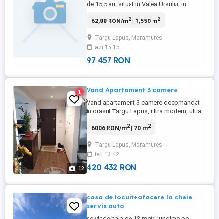
de 15,5 ari, situat in Valea Ursului, in
apropiere de drumul spre Rohia,
2
2
62,88 RON/m
| 1,550 m
localitatea Targu Lapus, judetul
Maramures. Suprafata totala: 15,5 ari
Targu Lapus, Maramures
Amplasament accesibil, ideal pentru
azi 15:15
constructii sau investitie Pret: 1200 euro
pe ar
97 457 RON
Vand Apartament 3 camere
1
Vand apartament 3 camere decomandat
in orasul Targu Lapus, ultra modern, ultra
finisat, situat la parter. Se vinde mobilat si
2
2
6006 RON/m
| 70 m
dotat cu toate electrocasnicele necesare,
asa cum reise din poze. Prezinta boxa
Targu Lapus, Maramures
subsol mare si luminata. Apartamentul
ieri 13:42
este foarte frumos si situat intr-o zona
buna. Merita vazut ...
420 432 RON
12
casa de locuit+afacere la cheie
servis auto
se vinde hala de 13 metri lungime pe