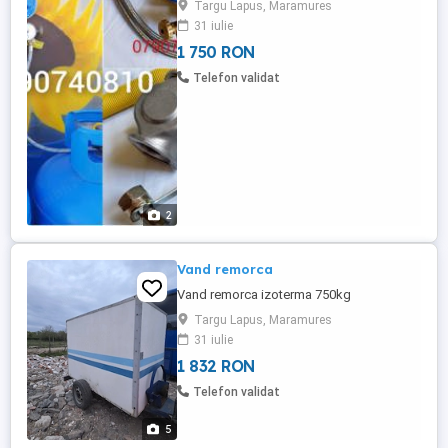
Targu Lapus, Maramures
cat si absolut toate accesoriile necesare
31 iulie
racordarii la centrala termica pe GPL.
1 750 RON
Produsele sunt noi si vin insotite de
factura fiscala, declaratia de conformitate,
Telefon validat
certificat de garantie ...
2
Vand remorca
Vand remorca izoterma 750kg
Targu Lapus, Maramures
31 iulie
1 832 RON
Telefon validat
5