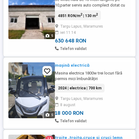
10,parter servis auto complect dotat cu
schule,la etaj casa de locuit dormitor baie
2
2
4851 RON/m
| 130 m
dresing și living,in spate un birou de 5pe 5
și terasa de 6 pe 5 cu fântână prinsa
Targu Lapus, Maramures
înăuntru,14 ari de teren locație e la drumul
ieri 11:14
national rogoz lăpușul românesc 5 km de
5
Târgu Lăpuș ...
630 648 RON
Telefon validat
mașină electrică
Masina electrica 1800w trei locuri fără
permis mici îmbunătățiri
2024 | electrica | 700 km
Targu Lapus, Maramures
8 august
18 000 RON
5
Telefon validat
troite ,troita,cruce si cruci lemn
13