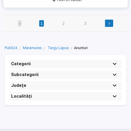
Telefon validat
›
‹
1
2
3
Publi24
Maramures
Targu Lapus
Anunturi
Categorii
Subcategorii
Județe
Localități