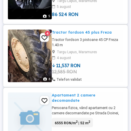
Targu Lapus, Maramures
spate; - Scaune din față cu reglaj electric
5 august
și memorie; - Climă pe 3 zone; - Volan cu ...
86 524 RON
5
Tractor fordson 45 plus Freza
4
Tractor fordson 3 pistoane 45 CP Freza
1.40 m
Targu Lapus, Maramures
4 august
11,537 RON
12,585 RON
6
Telefon validat
Apartament 2 camere
decomandate
Persoana fizica, vând apartament cu 2
camere decomandate pe Strada Doinei,
Targu Lapus, Maramureș. Apartamentul se
2
2
6555 RON/m
| 52 m
afla la etajul 1 din 3, bloc izolat, cu
acoperiș, contorizat cu toate utilitățile.