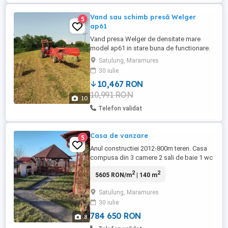
Vand sau schimb presă Welger
5
ap61
Vand presa Welger de densitate mare
model ap61 in stare buna de functionare.
Schimb cu presă mai mică sau alte utilaje,
Satulung, Maramures
remorcă auto sau motocultor.
30 iulie
10,467 RON
10,991 RON
10
Telefon validat
Casa de vanzare
5
Anul constructiei 2012-800m teren. Casa
compusa din 3 camere 2 sali de baie 1 wc
serviciu living cu bucatarie.Etaj amenajat.
2
2
5605 RON/m
| 140 m
Imprejmuire cu Gard!
Satulung, Maramures
30 iulie
784 650 RON
8