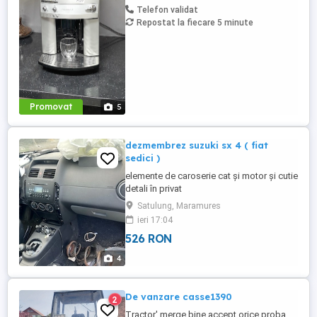
și pentru birou. - Preț: 700 lei -Se oferă
Telefon validat
factură și ...
Repostat la fiecare 5 minute
Promovat
5
dezmembrez suzuki sx 4 ( fiat
sedici )
elemente de caroserie cat și motor și cutie
detali în privat
Satulung, Maramures
ieri 17:04
526 RON
4
De vanzare casse1390
2
Tractor' merge bine accept orice proba