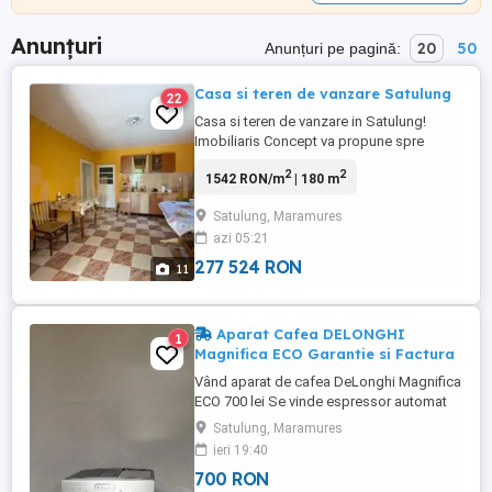
Anunțuri
20
50
Anunțuri pe pagină:
Casa si teren de vanzare Satulung
22
Casa si teren de vanzare in Satulung!
Imobiliaris Concept va propune spre
vanzare o casa cu 2 anexe si teren in
2
2
1542 RON/m
| 180 m
suprafata de 2430 mp in Satulung!
Constructiile au o suprafata de 180mp , si
Satulung, Maramures
sunt racordate la utilitati(apa, gaz, curent).
azi 05:21
Pret 53 000 Eur. Pentru mai multe detalii
sau pentru vizionare ...
277 524 RON
11
Aparat Cafea DELONGHI
1
Magnifica ECO Garantie si Factura
Vând aparat de cafea DeLonghi Magnifica
ECO 700 lei Se vinde espressor automat
DeLonghi Magnifica ECO, în stare foarte
Satulung, Maramures
bună de funcționare. Prepară espresso,
ieri 19:40
cafea și cappuccino cu cafea boabe sau
700 RON
măcinată, fiind ideal atât pentru acasă, cât