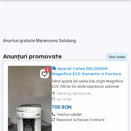
Anunturi gratuite Maramures Satulung
Anunțuri promovate
Vezi toate
Aparat Cafea DELONGHI
1
Magnifica ECO Garantie si Factura
Vând aparat de cafea DeLonghi Magnifica
ECO 700 lei Se vinde espressor automat
DeLonghi Magnifica ECO, în stare foarte
Satulung, Maramures
bună de funcționare. Prepară espresso,
ieri 19:40
cafea și cappuccino cu cafea boabe sau
700 RON
măcinată, fiind ideal atât pentru acasă, cât
și pentru birou. - Preț: 700 lei -Se oferă
Telefon validat
factură și ...
Repostat la fiecare 5 minute