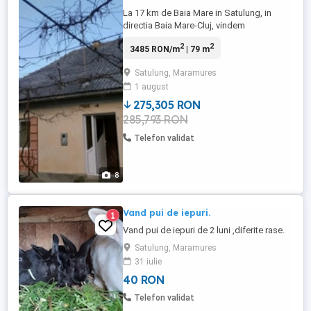
La 17 km de Baia Mare in Satulung, in
directia Baia Mare-Cluj, vindem
gospodarie formata din : 1. Casa de locuit
2
2
3485 RON/m
| 79 m
solida, din anii 70, construita din vaiog ,
tencuita, renovata in interior recent Casa
Satulung, Maramures
are hol, bucatarie mare , 3 camere , loc
1 august
pregatit pentru amenajare baie 2. Casuta
de vara, compusa ...
275,305 RON
285,793 RON
Telefon validat
8
Vand pui de iepuri.
1
Vand pui de iepuri de 2 luni ,diferite rase.
Satulung, Maramures
31 iulie
40 RON
Telefon validat