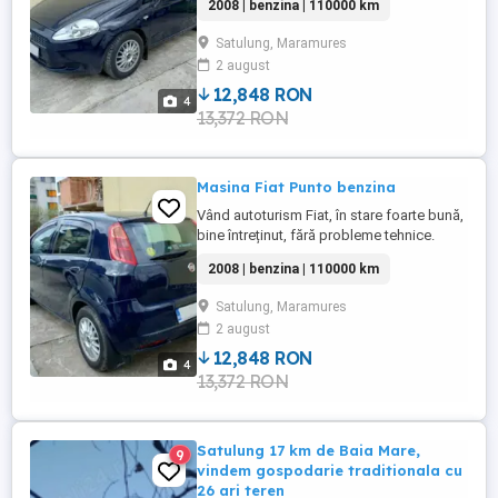
2008 | benzina | 110000 km
îngrijită și pregătită pentru utilizare
imediată. revizii făcute la timp interior
Satulung, Maramures
curat, nefumător consum redus CADOU:
2 august
set de roți de iarnă, puțin folosite Ideală
pentru oraș ...
12,848 RON
4
13,372 RON
Masina Fiat Punto benzina
Vând autoturism Fiat, în stare foarte bună,
bine întreținut, fără probleme tehnice.
Mașina funcționează impecabil, este
2008 | benzina | 110000 km
îngrijită și pregătită pentru utilizare
imediată. revizii făcute la timp interior
Satulung, Maramures
curat, nefumător consum redus CADOU:
2 august
set de roți de iarnă, puțin folosite Ideală
pentru oraș ...
12,848 RON
4
13,372 RON
Satulung 17 km de Baia Mare,
9
vindem gospodarie traditionala cu
26 ari teren