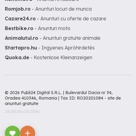
Romjob.ro
- Anunturi locuri de munca
Cazare24.ro
- Anunturi cu oferte de cazare
Bestbike.ro
- Anunturi moto
Animalutul.ro
- Anunturi gratuite animale
Startapro.hu
- Ingyenes Apróhirdetés
Quoka.de
- Kostenlose Kleinanzeigen
© 2026 Publi24 Digital S.R.L. | Bulevardul Dacia nr 34,
Oradea 410346, Romania | Tax ID: RO20201084 -
site de
anunturi gratuite
26.08.06.c0c206c