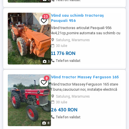
Telefon validat
Vând sau schimb tractoraș
23
Pasquali 956
Vând tractoras articulat Pasquali 956
4x4,21cp,pornire automata sau schimb cu
tractor.
Satulung, Maramures
30 iulie
11 776 RON
Telefon validat
3
Vând tractor Massey Ferguson 165
8
Vând tractor Massey Ferguson 165 stare
f.buna,cauciucuri noi, instalație electrică
nouă,60cp, motor Pornire și funcționare
Satulung, Maramures
ireproșabilă.Motor în 4. Schimb cu utilaje.
30 iulie
26 430 RON
Telefon validat
8