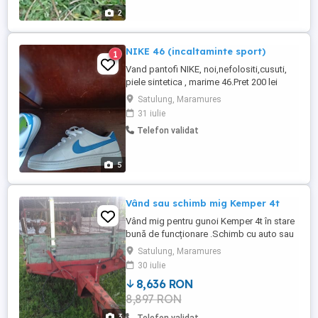
2
NIKE 46 (incaltaminte sport)
1
Vand pantofi NIKE, noi,nefolositi,cusuti,
piele sintetica , marime 46.Pret 200 lei
+curier.
Satulung, Maramures
31 iulie
Telefon validat
5
Vând sau schimb mig Kemper 4t
Vând mig pentru gunoi Kemper 4t în stare
bună de funcționare .Schimb cu auto sau
utilaje.
Satulung, Maramures
30 iulie
8,636 RON
8,897 RON
3