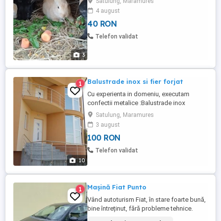
Satulung, Maramures
4 august
40 RON
Telefon validat
3
Balustrade inox si fier forjat
1
Cu experienta in domeniu, executam
confectii metalice :Balustrade inox
Balustrade fier forjat Copertine Porti,
Satulung, Maramures
garduri Scari
3 august
100 RON
Telefon validat
10
Mașină Fiat Punto
1
Vând autoturism Fiat, în stare foarte bună,
bine întreținut, fără probleme tehnice.
Mașina funcționează impecabil, este