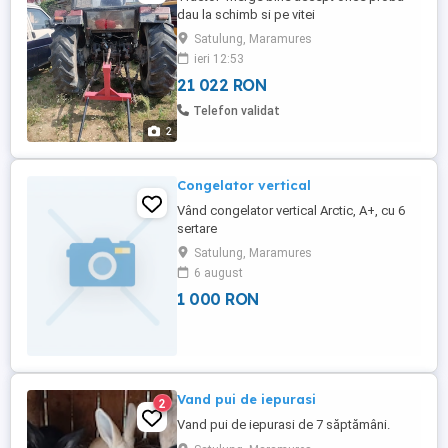
dau la schimb si pe vitei
Satulung, Maramures
ieri 12:53
21 022 RON
Telefon validat
2
Congelator vertical
Vând congelator vertical Arctic, A+, cu 6
sertare
Satulung, Maramures
6 august
1 000 RON
Vand pui de iepurasi
2
Vand pui de iepurasi de 7 săptămâni.