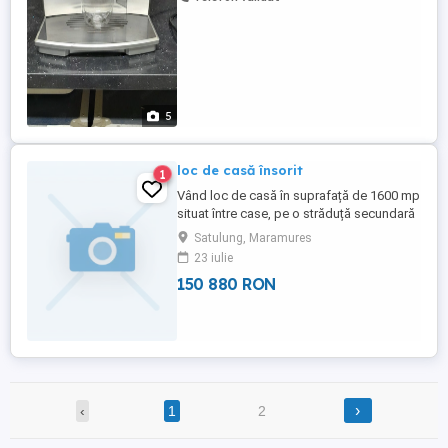
poate testa ...
5
loc de casă însorit
1
Vând loc de casă în suprafață de 1600 mp
situat între case, pe o străduță secundară
dar totuși aproape de șoseaua principală.
Satulung, Maramures
Terenul este orientat spre sud, este neted,
23 iulie
are formă pătrată (40x40) și toate utilitățile
150 880 RON
la îndemână. Deoarece deschiderea la
stradă este mare (40 m), terenul se
pretează la ...
›
‹
1
2