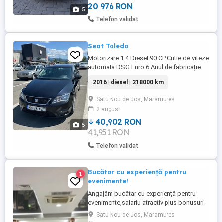
led Navigatie Camere ...
20 976 RON
5
Telefon validat
Seat Toledo
Motorizare 1.4 Diesel 90 CP Cutie de viteze
automata DSG Euro 6 Anul de fabricație
2016 Kilometri rulati 218000 reali cu carte
2016 | diesel | 218000 km
service Automat DSG Senzori parcare
spate Senzori ploaie lumini Radio Media
Satu Nou de Jos, Maramures
CD USB Slot Card Comenzi Vocale Volan
2 august
piele cu comenzi Interior textil foarte bine
intretinut, ...
40,902 RON
5
41,951 RON
Telefon validat
Bucătar cu experiență pentru
1
evenimente!
Angajăm bucătar cu experiență pentru
evenimente,salariu atractiv plus bonusuri
evenimente
Satu Nou de Jos, Maramures