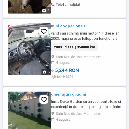
Telefon validat
4
mini cooper one D
vând sau schimb mini motor 1.4 diesel an
2003. mașina este fulloption funcțională.
pentru mai multe detalii lăsați un mesaj.
2003 | diesel | 350000 km
Satu Nou de Jos, Maramures
4 august
5,244 RON
3
7,866 RON
amenajari gradini
firma Deko Garden cu un vast portofoliu și
experiență în domeniul peisagisticii oferim
servicii de amenajare și întreținere grădini.
Satu Nou de Jos, Maramures
pentru mai multe detalii ne puteți contacta
4 august
pe numerele de telefon , sau pe numărul
din anunț.