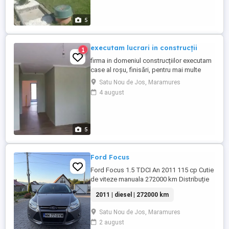
5
executam lucrari in construcții
1
firma in domeniul construcțiilor executam
case al roșu, finisări, pentru mai multe
detalii ne puteți lăsa un mesaj pe wattapp
Satu Nou de Jos, Maramures
la numărul din anunț.
4 august
5
Ford Focus
Ford Focus 1.5 TDCI An 2011 115 cp Cutie
de viteze manuala 272000 km Distribuție
inlocuita la 242000 km Ulei + filtre inlocuite
2011 | diesel | 272000 km
recent Discuri si placute frana inlocuite
recent Anvelope vara in stare f buna
Satu Nou de Jos, Maramures
Anvelope de iarna noi Jante aliaj R 17
2 august
Faruri automate cu xenon si led Stopuri