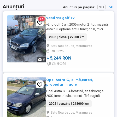
Anunțuri
20
50
Anunțuri pe pagină:
vand vw golf IV
13
vând golf 5 an ,2006 motor 2 l tdi, mașină
este full opțions, totul funcțional, mici
defecte la caroserie conform vârstei.
2006 | diesel | 27000 km
pentru mai multe detalii lăsați un mesaj
sau scrieți la numărul din anunț
Satu Nou de Jos, Maramures
ieri 08:25
5,249 RON
5
7,873 RON
Opel Astra G, climă,euro4,
propietar in acte
Opel Astra G 1,4 benzină, an fabricație
2002,inmatriculat recent ,fără rugină
(vopsea de fabrica),aer condiționat,
2002 | benzina | 248000 km
geamuri electrice, abs,servo direcție,
paravanturi la toate geamurile ,radio
Satu Nou de Jos, Maramures
kenwood cu stik ,proiectoare ceață, bare