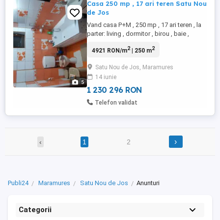
Casa 250 mp , 17 ari teren Satu Nou
de Jos
Vand casa P+M , 250 mp , 17 ari teren , la
parter: living , dormitor , birou , baie ,
bucatarie , camara ; la etaj : 3 dormitoare ,
2
2
4921 RON/m
| 250 m
o camera mare(living) , baie , debara. casa
are o camera tehnica atasata cu intrare din
Satu Nou de Jos, Maramures
exterior unde sunt 2 centrale termice , pe
14 iunie
lemne si pe gaz , incalzire in pardoseala ...
5
1 230 296 RON
Telefon validat
›
‹
1
2
Publi24
Maramures
Satu Nou de Jos
Anunturi
Categorii