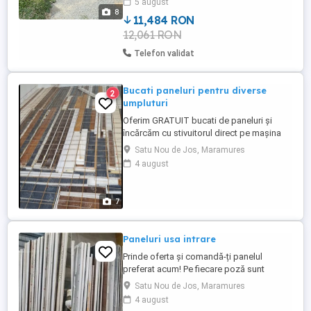
5 august
portbagaj originale, inchidere centralizata,
8
două chei, cauciucuri aproape ...
11,484 RON
12,061 RON
Telefon validat
Bucati paneluri pentru diverse
2
umpluturi
Oferim GRATUIT bucati de paneluri și
încărcăm cu stivuitorul direct pe mașina
dvs.! Utilizare pentru: - Umplutura in
Satu Nou de Jos, Maramures
pardosea - Garduri - Cusca animale - Pereti
4 august
- Diverse alte tipuri de umpluturi Avantaje
confera izolatie foarte buna, reduce
consum in exces de materiale de
7
construtie pentru umplutura ...
Paneluri usa intrare
Prinde oferta și comandă-ți panelul
preferat acum! Pe fiecare poză sunt
prezentate toate detaliile, inclusiv prețul
Satu Nou de Jos, Maramures
final stabilit (TVA inclus!). Pentru comenzi
4 august
din această ofertă vă rugăm apelați sau