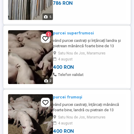
786 RON
trimiteți mail la adresa Livrarea pentru
aceste paneluri de pe stoc se face
imediat în limita stocului ...
5
purcei superfrumosi
1
vând purcei castrați și înțărcațî landra și
pietrean mănâncă foarte bine de 13
săptămâni
Satu Nou de Jos, Maramures
4 august
400 RON
Telefon validat
2
purcei frumoși
vând purcei castrați, înțărcați mănâncă
foarte bine, landră cu pietrain de 13
săptămâni.
Satu Nou de Jos, Maramures
4 august
400 RON