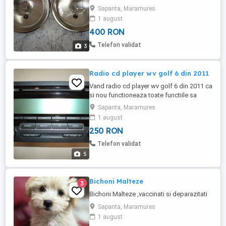
Sapanta, Maramures
1 august
400 RON
Telefon validat
3
Radio cd player wv golf 6 din 2011
Vand radio cd player wv golf 6 din 2011 ca
si nou functioneaza toate functiile sa
demontat de pe masina pentru ca sa
Sapanta, Maramures
montat navigatie multifunctionala.
1 august
250 RON
Telefon validat
5
Bichoni Malteze
3
Bichoni Malteze ,vaccinati si deparazitati
Sapanta, Maramures
1 august