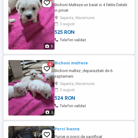
Bichoni Malteze un baiat si 4 fetite Detalii
in privat
Sapanta, Maramures
3 august
525 RON
Telefon validat
5
Bichoni malteze
4
Bichoni maltez ,deparazitati de 6
saptamani
Sapanta, Maramures
3 august
524 RON
Telefon validat
2
Porci bazna
Purcei si porci de sacrificat