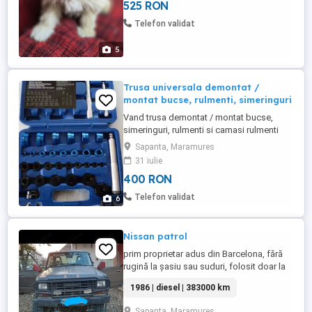
525 RON
Telefon validat
5
Trusa universala demontat /
montat bucse, rulmenti, simeringuri
Vand trusa demontat / montat bucse,
simeringuri, rulmenti si camasi rulmenti
import sua. Contine 14 adaptoare in metric
Sapanta, Maramures
de la 10 x 12 mm la 38 x 42 mm in
31 iulie
milimetri. 16 adaptoare in sae de la 3/8 x
400 RON
7/16 inch la 1-1/4 x 1-3/8 inch in sae inch.
Telefon validat
6
Nissan patrol
prim proprietar adus din Barcelona, fără
rugină la șasiu sau suduri, folosit doar la
plimbări prin pădure după ciuperci,motor
1986 | diesel | 383000 km
3.3 diesel clasic ,schimbat telescoape de
la Ome, înălțat +5 , cârlig remorcare
Sapanta, Maramures