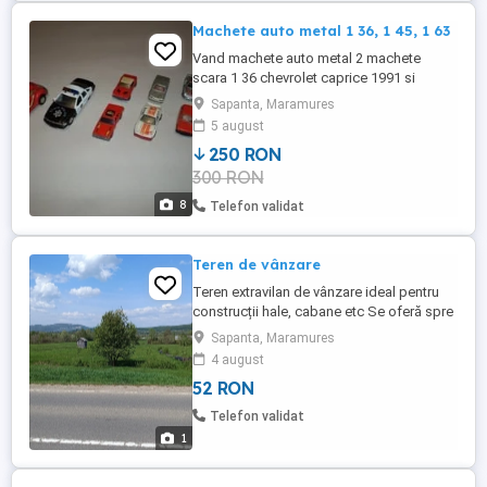
Machete auto metal 1 36, 1 45, 1 63
Vand machete auto metal 2 machete
scara 1 36 chevrolet caprice 1991 si
wolkswagen beetle 1970, 7 machete
Sapanta, Maramures
scara 1 45 chevrolet impala 1988, dodge
5 august
viper 1975, pontiac fiero 1985, mercedes
250 RON
450 se 1975, renault 5 1985, porsche 911
300 RON
1980 si nissan 1985 si 1 macheta scara 1
63 cadillac deville 1959. pretul ...
8
Telefon validat
Teren de vânzare
Teren extravilan de vânzare ideal pentru
construcții hale, cabane etc Se oferă spre
vânzare un teren extravilan situat într-o
Sapanta, Maramures
zonă liniștită, cu acces facil la drum
4 august
principal. Suprafața generoasă permite
52 RON
dezvoltarea unor proiecte diverse, fiind
ideal pentru construcția de hale
Telefon validat
industriale, depozite, ...
1