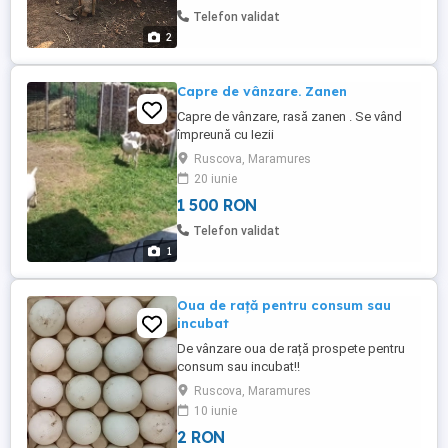
Telefon validat
2
Capre de vânzare. Zanen
Capre de vânzare, rasă zanen . Se vând
împreună cu Iezii
Ruscova, Maramures
20 iunie
1 500 RON
Telefon validat
1
Oua de rață pentru consum sau
incubat
De vânzare oua de rață prospete pentru
consum sau incubat!!
Ruscova, Maramures
10 iunie
2 RON