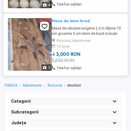
Telefon validat
4
Masa de lemn brad
Masă de vânzare lungime 2,5 m lățime 75
cm grosime 5 cm lemn de brad include
rășină epoxidică!
Ruscova, Maramures
10 iunie
3,000 RON
3,200 RON
5
Telefon validat
Publi24
Maramures
Ruscova
Anunturi
Categorii
Subcategorii
Județe