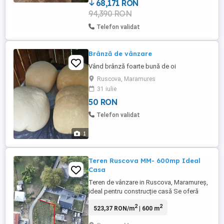
liftanta, RaR-ul facut gata de muncă. ...
68,171 RON
94,390 RON
Telefon validat
Brânză de vânzare
Vând brânză foarte bună de oi
Ruscova, Maramures
31 iulie
50 RON
Telefon validat
1
Teren Ruscova MM- 600mp Ideal
Casa
Teren de vânzare in Ruscova, Maramureș,
ideal pentru construcție casă Se oferă
spre vânzare teren situat în Ruscova, într-o
2
2
523,37 RON/m
| 600 m
zonă liniștită, retrasă, perfectă pentru
locuință permanentă sau casă de vacanță.