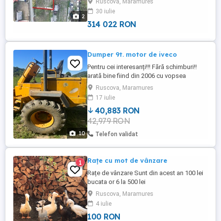
Ruscova, Maramures
Caracteristici: 600 mp Teren ideal pentru
30 iulie
construcție casă Stradă retrasă, ferită de
2
trafic Acces ...
314 022 RON
Dumper 9t. motor de iveco
Pentru cei interesanți!!! Fără schimburi!!
arată bine fiind din 2006 cu vopsea
originala nevopsit cine dorește poate sa
Ruscova, Maramures
vină sa îl vad si sa facă orice proba
17 iulie
Dumper de 9T cu motor de iveco mai
40,883 RON
multe detalii pe e-mail sau pe what s app
42,979 RON
10
Telefon validat
Rațe cu mot de vânzare
1
Rațe de vânzare Sunt din acest an 100 lei
bucata or 6 la 500 lei
Ruscova, Maramures
4 iulie
100 RON