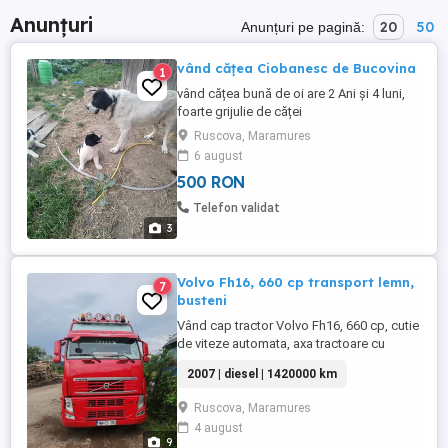
Anunțuri
20
50
Anunțuri pe pagină:
vând cățea Ciobanesc de Bucovina
1
vând cățea bună de oi are 2 Ani și 4 luni,
foarte grijulie de căței
Ruscova, Maramures
6 august
500 RON
Telefon validat
3
Volvo Fh16, 660 cp transport lemn,
7
busteni
Vând cap tractor Volvo Fh16, 660 cp, cutie
de viteze automata, axa tractoare cu
reductoare ideala pentru trailer sau
2007 | diesel | 1420000 km
bascula, ambreaj nou servis la zii și
semiremorca transport forestier lemn
Ruscova, Maramures
marca Krone an fabricație 2014 pe
4 august
balansoare axe Saf din care prima axa
9