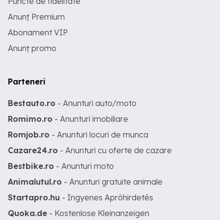
Puncte de fidelitate
Anunț Premium
Abonament VIP
Anunț promo
Parteneri
Bestauto.ro
- Anunturi auto/moto
Romimo.ro
- Anunturi imobiliare
Romjob.ro
- Anunturi locuri de munca
Cazare24.ro
- Anunturi cu oferte de cazare
Bestbike.ro
- Anunturi moto
Animalutul.ro
- Anunturi gratuite animale
Startapro.hu
- Ingyenes Apróhirdetés
Quoka.de
- Kostenlose Kleinanzeigen