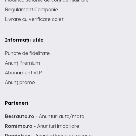
Regulament Campanie
Livrare cu verificare colet
Informații utile
Puncte de fidelitate
Anunț Premium
Abonament VIP
Anunț promo
Parteneri
Bestauto.ro
- Anunturi auto/moto
Romimo.ro
- Anunturi imobiliare
Romjob.ro
- Anunturi locuri de munca