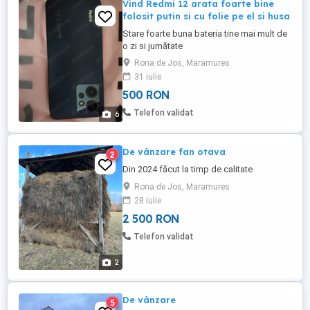
Vind Redmi 12 arata foarte bine
folosit putin si cu folie pe el si husa
Stare foarte buna bateria tine mai mult de
o zi si jumătate
Rona de Jos, Maramures
31 iulie
500 RON
Telefon validat
6
De vânzare fan otava
2
Din 2024 făcut la timp de calitate
Rona de Jos, Maramures
28 iulie
2 500 RON
Telefon validat
2
De vânzare
5