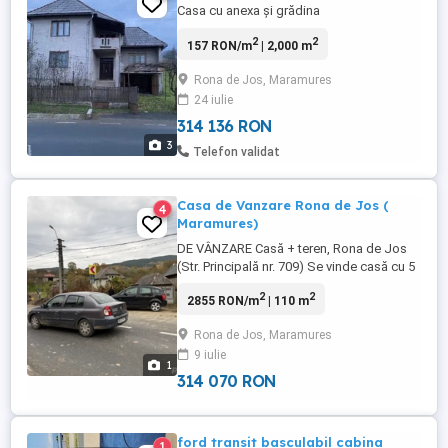
Casa cu anexa și grădina
2
2
157 RON/m
| 2,000 m
Rona de Jos, Maramures
24 iulie
314 136 RON
3
Telefon validat
Casa de Vanzare Rona de Jos (
4
Maramures)
DE VÂNZARE Casă + teren, Rona de Jos
(Str. Principală nr. 709) Se vinde casă cu 5
camere, situată pe strada Principală nr.
2
2
2855 RON/m
| 110 m
709, Rona de Jos, pe un teren de 1.500
mp. Proprietatea dispune de curent, apă și
Rona de Jos, Maramures
un beci spațios pentru depozitare. Acces
9 iulie
excelent, poziționare la strada principală.
1
Localitatea ...
314 070 RON
ford transit basculabil cabina
1