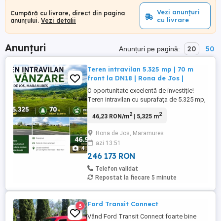
Vezi anunțuri
Cumpără cu livrare, direct din pagina
cu livrare
anunțului.
Vezi detalii
Anunțuri
20
50
Anunțuri pe pagină:
Teren intravilan 5.325 mp | 70 m
front la DN18 | Rona de Jos |
O oportunitate excelentă de investiție!
Teren intravilan cu suprafața de 5.325 mp,
situat la DN18, cu 70 m front stradal. La
2
2
46,23 RON/m
| 5,325 m
doar 13 km de Sighetu Marmației, cu
acces direct la DN18 și o priveliște care te
Rona de Jos, Maramures
cucerește din primul moment, această
azi 13:51
proprietate oferă cadrul ideal pentru
4
dezvoltarea unei afaceri ...
246 173 RON
Telefon validat
Repostat la fiecare 5 minute
Ford Transit Connect
3
Vând Ford Transit Connect foarte bine