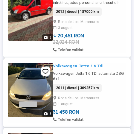
întreținut, adus personal anul trecut din
Germania. Mașina merge foarte bine și nu
2012 | diesel | 187000 km
are rugină, a fost și este ținută doar în
garaj. Are 2 locuri, iar scaunul pasagerului
Rona de Jos, Maramures
se poate rabata la nivelul podelei. Este
3 august
înmatriculată autoutilitară.
20,451 RON
8
22,024 RON
Telefon validat
Volkswagen Jetta 1.6 Tdi
Volkswagen Jetta 1.6 TDI automata DSG
6+1
2011 | diesel | 309257 km
Rona de Jos, Maramures
1 august
31 458 RON
5
Telefon validat