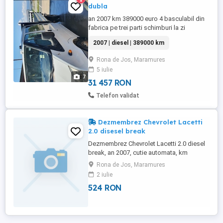
dubla
an 2007 km 389000 euro 4 basculabil din
fabrica pe trei parti schimburi la zi
cauciucuri noi față spate Bena 320 205 45
2007 | diesel | 389000 km
fără erori în bord perfect funcțional info
Rona de Jos, Maramures
5 iulie
7
31 457 RON
Telefon validat
Dezmembrez Chevrolet Lacetti
2.0 disesel break
Dezmembrez Chevrolet Lacetti 2.0 diesel
break, an 2007, cutie automata, km
260.000.
Rona de Jos, Maramures
2 iulie
524 RON