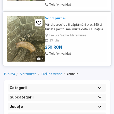
Telefon validat
Vând purcei
Vând purcei de 8 săptămâni preț 250lei
bucata pentru mai multe detalii sunați la
numărul de telefon sau ( Se pot vedea în
Preluca Veche, Maramures
Preluca Veche Copalnic Mănăștiur)
23 iulie
250 RON
Telefon validat
4
Publi24
Maramures
Preluca Veche
Anunturi
Categorii
Subcategorii
Județe