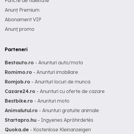
Puncte de fidelitate
Anunț Premium
Abonament VIP
Anunț promo
Parteneri
Bestauto.ro
- Anunturi auto/moto
Romimo.ro
- Anunturi imobiliare
Romjob.ro
- Anunturi locuri de munca
Cazare24.ro
- Anunturi cu oferte de cazare
Bestbike.ro
- Anunturi moto
Animalutul.ro
- Anunturi gratuite animale
Startapro.hu
- Ingyenes Apróhirdetés
Quoka.de
- Kostenlose Kleinanzeigen