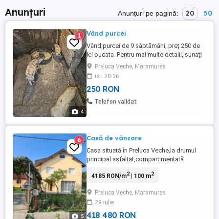
Anunțuri
20
50
Anunțuri pe pagină:
Vând purcei
1
Vând purcei de 9 săptămâni, preț 250 de
lei bucata. Pentru mai multe detalii, sunați
la numărul de telefon sau . Se pot vedea în
Preluca Veche, Maramures
Preluca Veche, comuna Copalnic
ieri 20:36
Mănăștiur.
250 RON
Telefon validat
4
Casă de vânzare
6
Casa situată în Preluca Veche,la drumul
principal asfaltat,compartimentată
astfel:demisol-bucătărie,baie,cămară
2
2
4185 RON/m
| 100 m
parter -sufragerie,hol etaj- 3
dormitoare,hol spațios,baie mansarda -nu
Preluca Veche, Maramures
este amenajată Casa dispune de teren
28 iulie
Aștept oferte sau schimb cu apartament
în Baia Mare
418 480 RON
5