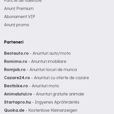
Puncte de fidelitate
Anunț Premium
Abonament VIP
Anunț promo
Parteneri
Bestauto.ro
- Anunturi auto/moto
Romimo.ro
- Anunturi imobiliare
Romjob.ro
- Anunturi locuri de munca
Cazare24.ro
- Anunturi cu oferte de cazare
Bestbike.ro
- Anunturi moto
Animalutul.ro
- Anunturi gratuite animale
Startapro.hu
- Ingyenes Apróhirdetés
Quoka.de
- Kostenlose Kleinanzeigen