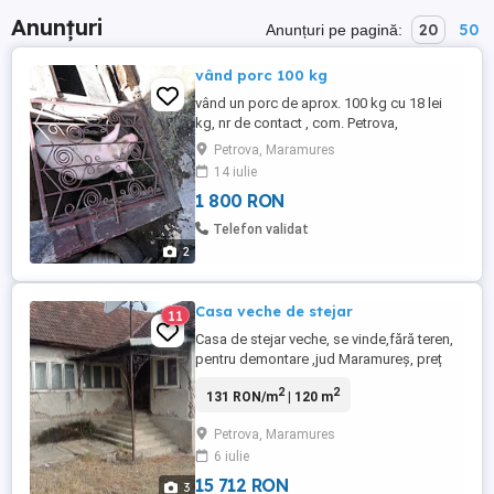
Anunțuri
20
50
Anunțuri pe pagină:
vând porc 100 kg
vând un porc de aprox. 100 kg cu 18 lei
kg, nr de contact , com. Petrova,
Maramures
Petrova, Maramures
14 iulie
1 800 RON
Telefon validat
2
Casa veche de stejar
11
Casa de stejar veche, se vinde,fără teren,
pentru demontare ,jud Maramureș, preț
negociabil Informații la tefon
2
2
131 RON/m
| 120 m
Petrova, Maramures
6 iulie
15 712 RON
3