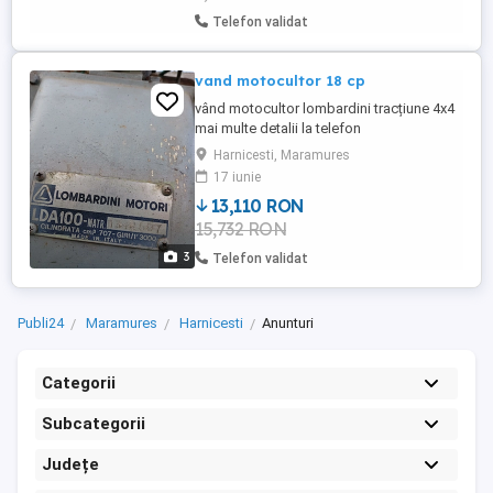
Telefon validat
vand motocultor 18 cp
vând motocultor lombardini tracțiune 4x4
mai multe detalii la telefon
Harnicesti, Maramures
17 iunie
13,110 RON
15,732 RON
3
Telefon validat
Publi24
Maramures
Harnicesti
Anunturi
Categorii
Subcategorii
Județe