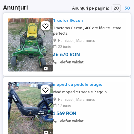
Anunțuri
20
50
Anunțuri pe pagină:
Tractor Gazon
Tractoras Gazon , 400 ore făcute , stare
perfectă
Harnicesti, Maramures
22 iunie
36 670 RON
Telefon validat
5
moped cu pedale piagio
vând moped cu pedale Piaggio
Harnicesti, Maramures
17 iunie
1 569 RON
Telefon validat
2