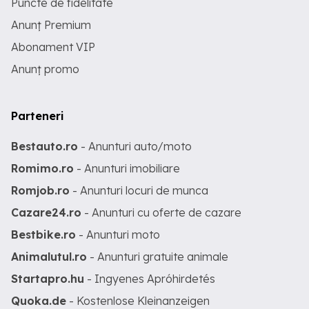
Puncte de fidelitate
Anunț Premium
Abonament VIP
Anunț promo
Parteneri
Bestauto.ro
- Anunturi auto/moto
Romimo.ro
- Anunturi imobiliare
Romjob.ro
- Anunturi locuri de munca
Cazare24.ro
- Anunturi cu oferte de cazare
Bestbike.ro
- Anunturi moto
Animalutul.ro
- Anunturi gratuite animale
Startapro.hu
- Ingyenes Apróhirdetés
Quoka.de
- Kostenlose Kleinanzeigen