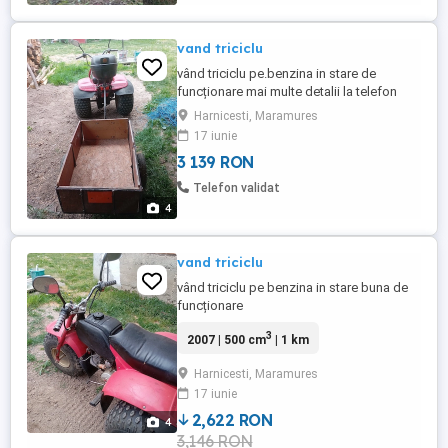
vand triciclu
vând triciclu pe.benzina in stare de
funcționare mai multe detalii la telefon
Harnicesti, Maramures
17 iunie
3 139 RON
Telefon validat
4
vand triciclu
vând triciclu pe benzina in stare buna de
funcționare
3
2007 | 500 cm
| 1 km
Harnicesti, Maramures
17 iunie
2,622 RON
4
3,146 RON