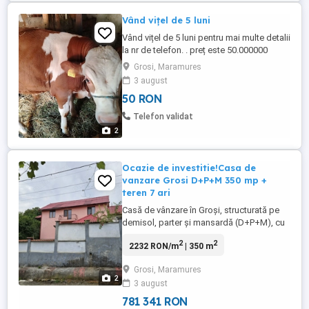
Vând vițel de 5 luni
Vând vițel de 5 luni pentru mai multe detalii
la nr de telefon. . preț este 50.000000
Grosi, Maramures
3 august
50 RON
Telefon validat
2
Ocazie de investitie!Casa de
vanzare Grosi D+P+M 350 mp +
teren 7 ari
Casă de vânzare în Groși, structurată pe
demisol, parter și mansardă (D+P+M), cu
o suprafață totală de aproximativ 350 mp
2
2
2232 RON/m
| 350 m
și un teren generos de 7 ari. Proprietatea
dispune de 3 dormitoare, 1 living,1
Grosi, Maramures
bucătărie, 2 băi, 3 balcoane, si 2 camere
2
3 august
separate, fiecare cu baie proprie și intrare
separată ideale ...
781 341 RON