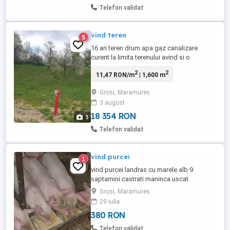
Telefon validat
vind teren
5
16 ari teren drum apa gaz canalizare
curent la limita terenului avind si o
panorama deosebita posibil si parcelat
2
2
11,47 RON/m
| 1,600 m
Grosi, Maramures
3 august
18 354 RON
3
Telefon validat
vind purcei
1
vind purcei landras cu marele alb 9
saptamini castrati maninca uscat
Grosi, Maramures
29 iulie
380 RON
Telefon validat