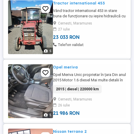
Tractor international 453
Vând tractor international 453 in stare
buna de funcționare cu ieșire hidraulică cu
antribu pt coasă laterală ambreiaj la mâna
Cernesti, Maramures
cauciucuri spate bune probă la fața
27 iulie
locului tractorul nu necesita investiții
23 033 RON
Telefon validat
5
Opel meriva
Opel Meriva Unic proprietar în țara Din anul
2015 Motor 1.6 diesel Mai multe detalii în
privat sau la nr de tel Prețul este ușor
2015 | diesel | 220000 km
negociabil !!
Cernesti, Maramures
26 iulie
21 986 RON
5
Nissan terrano 2