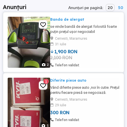
Anunțuri
20
50
Anunțuri pe pagină:
Banda de alergat
se vinde bandă de alergat folosită foarte
puțin prețul ușor negociabil
Cernesti, Maramures
31 iulie
1,900 RON
2,100 RON
2
Telefon validat
Diferite piese auto
1
Vând diferite piese auto ,noi în cutie. Prețul
pentru fiecare piesă se negociază.
Cernesti, Maramures
29 iulie
300 RON
Telefon validat
5