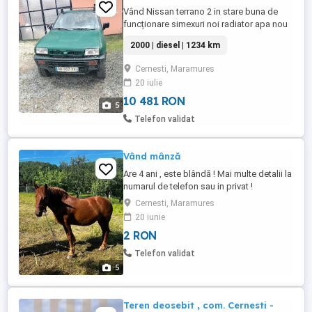
Vând Nissan terrano 2 in stare buna de
funcționare simexuri noi radiator apa nou
telescoape fata noi pivoți noi vopsit
2000 | diesel | 1234 km
raptor. accept și unele schimburi. Atenție
mașina nu are acte
Cernesti, Maramures
20 iulie
10 481 RON
5
Telefon validat
Vând mânză
Are 4 ani , este blândă ! Mai multe detalii la
numarul de telefon sau in privat !
Cernesti, Maramures
20 iunie
2 RON
Telefon validat
5
Teren deosebit , com. Cernesti -