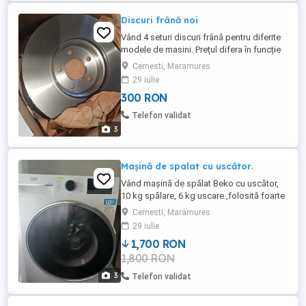
Discuri frână noi
Vând 4 seturi discuri frână pentru diferite
modele de masini. Prețul difera în funcție
de model. Pret negociabil.
Cernesti, Maramures
29 iulie
300 RON
Telefon validat
3
Mașină de spalat cu uscător.
Vând mașină de spălat Beko cu uscător,
10 kg spălare, 6 kg uscare ,folosită foarte
putin ,aproape nouă, merge perfect ,fără
Cernesti, Maramures
defecte ,are multe funcții.Preț 1700 lei ușor
29 iulie
negociabil.
1,700 RON
1,800 RON
3
Telefon validat