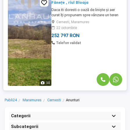
Fânețe , rîul Bloaja
Daca iti doresti o oază de liniște și aer
curat îți propunem spre vânzare un teren
intravilan ,in suprafață de 2300 mp . Teren
Cernesti, Maramures
drept ,ideal pentru constructia unei case
22 octombrie
sau explorarea terenului in domeniul
252 797 RON
agriculturii. În preajma unei păduri , a rîului
Bloaja,a unor păstrăvării , poate fi ideal ...
Telefon validat
10
Publi24
Maramures
Cernesti
Anunturi
Categorii
Subcategorii