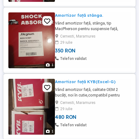
Amortizor față stânga.
Vând amortizor față, stânga, tip
MacPherson pentru suspensie față,
AGG123MT Magnum Tehnology,folosit
Cernesti, Maramures
pentru Ford focus și Ford focus C-Max
29 iulie
motoare 1,4-2 benzină sau diesel.
350 RON
Telefon validat
1
Amortizor față KYB(Excel-G)
Vând amortizor față, calitate OEM 2
bucăți, noi în cutie,compatibil pentru
Mercedes-Benz:sprinterW906(2006-2018).
Cernesti, Maramures
29 iulie
480 RON
Telefon validat
1